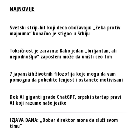
NAJNOVIJE
Svetski strip-hit koji deca obožavaju: „Zeka protiv
majmuna“ konačno je stigao u Srbiju
Toksičnost je zarazna: Kako jedan „briljantan, ali
nepodnošljiv“ zaposleni može da uništi ceo tim
7 japanskih životnih filozofija koje mogu da vam
pomognu da pobedite lenjost i ostanete motivisani
Dok AI giganti grade ChatGPT, srpski startap pravi
AI koji razume naše jezike
IZJAVA DANA: „Dobar direktor mora da služi svom
timu“