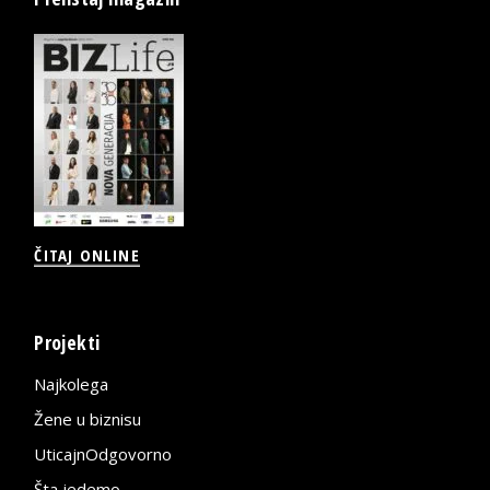
ČITAJ ONLINE
Projekti
Najkolega
Žene u biznisu
UticajnOdgovorno
Šta jedemo