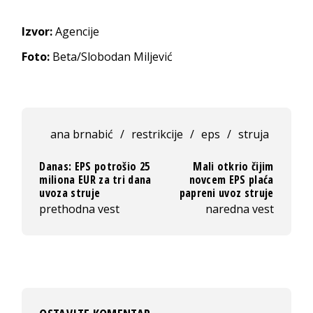
Izvor:
Agencije
Foto:
Beta/Slobodan Miljević
ana brnabić
/
restrikcije
/
eps
/
struja
Danas: EPS potrošio 25
Mali otkrio čijim
miliona EUR za tri dana
novcem EPS plaća
uvoza struje
papreni uvoz struje
prethodna vest
naredna vest