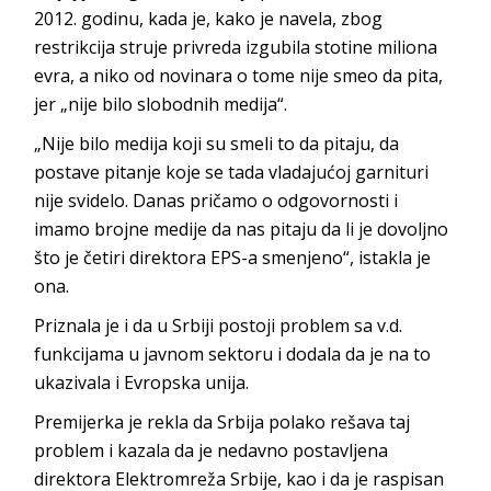
2012. godinu, kada je, kako je navela, zbog
restrikcija struje privreda izgubila stotine miliona
evra, a niko od novinara o tome nije smeo da pita,
jer „nije bilo slobodnih medija“.
„Nije bilo medija koji su smeli to da pitaju, da
postave pitanje koje se tada vladajućoj garnituri
nije svidelo. Danas pričamo o odgovornosti i
imamo brojne medije da nas pitaju da li je dovoljno
što je četiri direktora EPS-a smenjeno“, istakla je
ona.
Priznala je i da u Srbiji postoji problem sa v.d.
funkcijama u javnom sektoru i dodala da je na to
ukazivala i Evropska unija.
Premijerka je rekla da Srbija polako rešava taj
problem i kazala da je nedavno postavljena
direktora Elektromreža Srbije, kao i da je raspisan