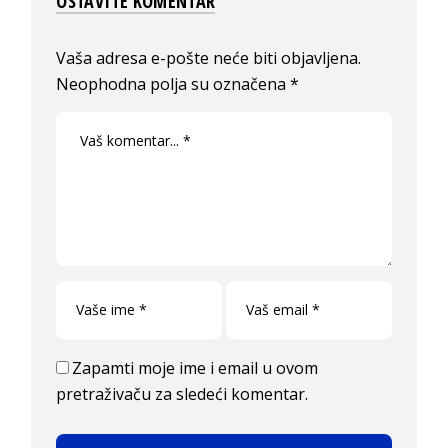
OSTAVITE KOMENTAR
Vaša adresa e-pošte neće biti objavljena.
Neophodna polja su označena
*
Zapamti moje ime i email u ovom
pretraživaču za sledeći komentar.