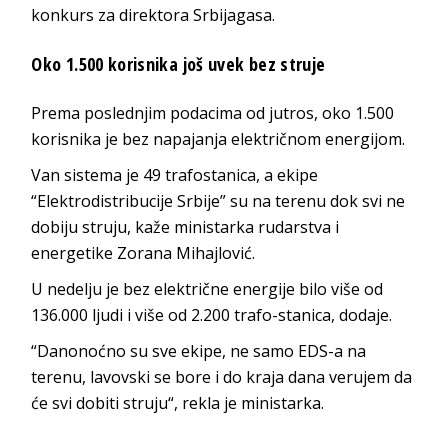
konkurs za direktora Srbijagasa.
Oko 1.500 korisnika još uvek bez struje
Prema poslednjim podacima od jutros, oko 1.500
korisnika je bez napajanja električnom energijom.
Van sistema je 49 trafostanica, a ekipe
“Elektrodistribucije Srbije” su na terenu dok svi ne
dobiju struju, kaže ministarka rudarstva i
energetike Zorana Mihajlović.
U nedelju je bez električne energije bilo više od
136.000 ljudi i više od 2.200 trafo-stanica, dodaje.
“Danonoćno su sve ekipe, ne samo EDS-a na
terenu, lavovski se bore i do kraja dana verujem da
će svi dobiti struju“, rekla je ministarka.