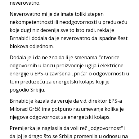
neverovatno.
Neverovatno mi je da imate toliki stepen
nekompetentnosti ili neodgovornosti u preduzeću
koje dugi niz decenija sve to isto radi, rekla je
Brnabić i dodala da je neverovatno da ispadne šest
blokova odjednom.
Dodala je i da ne zna da li je smenama četvorice
odgovornih u lancu proizvodnje uglja i električne
energije u EPS-u završena „priča“ o odgovornosti u
tom preduzeću za energetski kolaps koji je
pogodio Srbiju.
Brnabić je kazala da veruje da v.d. direktor EPS-a
Milorad Grčić ima potpuno razumevanje kolika je
njegova odgovornost za energetski kolaps.
Premijerka je naglasila da voli reč „odgovornost“ i
da joj je drago što se Srbija promenila u odnosu na