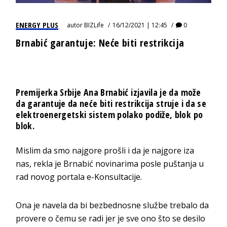
ENERGY PLUS
autor
BIZLife
16/12/2021 | 12:45
0
Brnabić garantuje: Neće biti restrikcija
Premijerka Srbije Ana Brnabić izjavila je da može
da garantuje da neće biti restrikcija struje i da se
elektroenergetski sistem polako podiže, blok po
blok.
Mislim da smo najgore prošli i da je najgore iza
nas, rekla je Brnabić novinarima posle puštanja u
rad novog portala e-Konsultacije.
Ona je navela da bi bezbednosne službe trebalo da
provere o čemu se radi jer je sve ono što se desilo