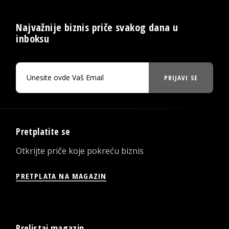
Najvažnije biznis priče svakog dana u
inboksu
PRIJAVI SE
Pretplatite se
Otkrijte priče koje pokreću biznis
PRETPLATA NA MAGAZIN
Prelistaj magazin