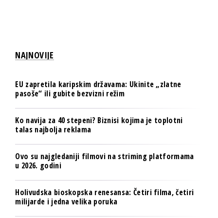
NAJNOVIJE
EU zapretila karipskim državama: Ukinite „zlatne
pasoše“ ili gubite bezvizni režim
Ko navija za 40 stepeni? Biznisi kojima je toplotni
talas najbolja reklama
Ovo su najgledaniji filmovi na striming platformama
u 2026. godini
Holivudska bioskopska renesansa: Četiri filma, četiri
milijarde i jedna velika poruka