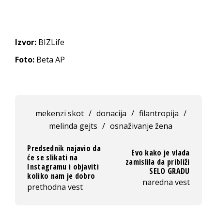
Izvor:
BIZLife
Foto:
Beta AP
mekenzi skot
/
donacija
/
filantropija
/
melinda gejts
/
osnaživanje žena
Predsednik najavio da
Evo kako je vlada
će se slikati na
zamislila da približi
Instagramu i objaviti
SELO GRADU
koliko nam je dobro
naredna vest
prethodna vest