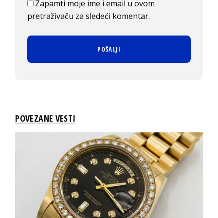
Zapamti moje ime i email u ovom
pretraživaču za sledeći komentar.
POVEZANE VESTI