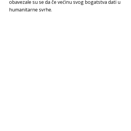
obavezale su se da če većinu svog bogatstva dati u
humanitarne svrhe.