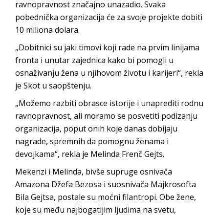
ravnopravnost značajno unazadio. Svaka
pobednička organizacija će za svoje projekte dobiti
10 miliona dolara.
„Dobitnici su jaki timovi koji rade na prvim linijama
fronta i unutar zajednica kako bi pomogli u
osnaživanju žena u njihovom životu i karijeri“, rekla
je Skot u saopštenju.
„Možemo razbiti obrasce istorije i unaprediti rodnu
ravnopravnost, ali moramo se posvetiti podizanju
organizacija, poput onih koje danas dobijaju
nagrade, spremnih da pomognu ženama i
devojkama“, rekla je Melinda Frenč Gejts.
Mekenzi i Melinda, bivše supruge osnivača
Amazona Džefa Bezosa i suosnivača Majkrosofta
Bila Gejtsa, postale su moćni filantropi. Obe žene,
koje su među najbogatijim ljudima na svetu,