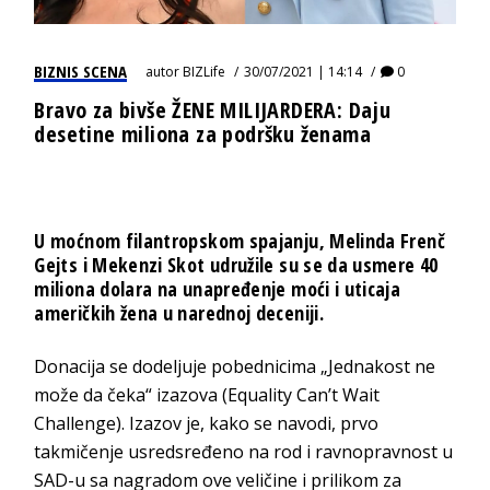
BIZNIS SCENA
autor
BIZLife
30/07/2021 | 14:14
0
Bravo za bivše ŽENE MILIJARDERA: Daju
desetine miliona za podršku ženama
U moćnom filantropskom spajanju, Melinda Frenč
Gejts i Mekenzi Skot udružile su se da usmere 40
miliona dolara na unapređenje moći i uticaja
američkih žena u narednoj deceniji.
Donacija se dodeljuje pobednicima „Jednakost ne
može da čeka“ izazova (Equality Can’t Wait
Challenge). Izazov je, kako se navodi, prvo
takmičenje usredsređeno na rod i ravnopravnost u
SAD-u sa nagradom ove veličine i prilikom za