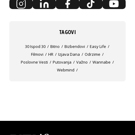
TAGOVI
30 Ispod 30
Bitno
Bizbendovi
Easy Life
Filmovi
HR
Izjava Dana
Odrzime
Poslovne Vesti
Putovanja
Važno
Wannabe
Webmind