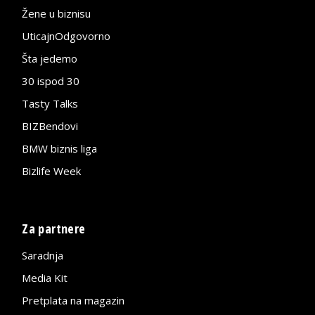
Žene u biznisu
UticajnOdgovorno
Šta jedemo
30 ispod 30
Tasty Talks
BIZBendovi
BMW biznis liga
Bizlife Week
Za partnere
Saradnja
Media Kit
Pretplata na magazin