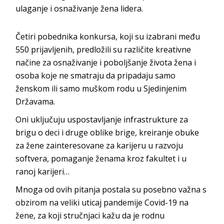
ulaganje i osnaživanje žena lidera.
Četiri pobednika konkursa, koji su izabrani među
550 prijavljenih, predložili su različite kreativne
načine za osnaživanje i poboljšanje života žena i
osoba koje ne smatraju da pripadaju samo
ženskom ili samo muškom rodu u Sjedinjenim
Državama.
Oni uključuju uspostavljanje infrastrukture za
brigu o deci i druge oblike brige, kreiranje obuke
za žene zainteresovane za karijeru u razvoju
softvera, pomaganje ženama kroz fakultet i u
ranoj karijeri…
Mnoga od ovih pitanja postala su posebno važna s
obzirom na veliki uticaj pandemije Covid-19 na
žene, za koji stručnjaci kažu da je rodnu