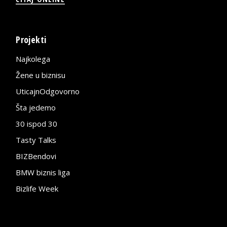
Projekti
Najkolega
Žene u biznisu
UticajnOdgovorno
Šta jedemo
30 ispod 30
Tasty Talks
BIZBendovi
BMW biznis liga
Bizlife Week