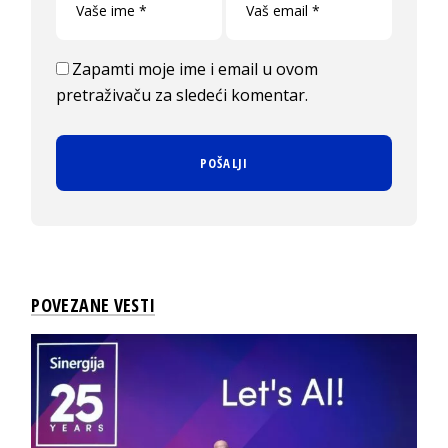
Zapamti moje ime i email u ovom
pretraživaču za sledeći komentar.
POVEZANE VESTI