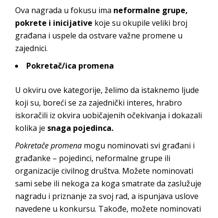
Ova nagrada u fokusu ima
neformalne grupe,
pokrete i inicijative
koje su okupile veliki broj
građana i uspele da ostvare važne promene u
zajednici.
Pokretač/ica promena
U okviru ove kategorije, želimo da istaknemo ljude
koji su, boreći se za zajednički interes, hrabro
iskoračili iz okvira uobičajenih očekivanja i dokazali
kolika je
snaga pojedinca.
Pokretače promena
mogu nominovati svi građani i
građanke – pojedinci, neformalne grupe ili
organizacije civilnog društva. Možete nominovati
sami sebe ili nekoga za koga smatrate da zaslužuje
nagradu i priznanje za svoj rad, a ispunjava uslove
navedene u konkursu. Takođe, možete nominovati