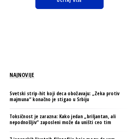
UČITAJ VIŠE
NAJNOVIJE
Svetski strip-hit koji deca obožavaju: „Zeka protiv
majmuna“ konačno je stigao u Srbiju
Toksičnost je zarazna: Kako jedan „briljantan, ali
nepodnošljiv“ zaposleni može da uništi ceo tim