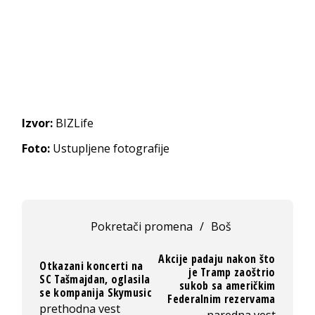
Izvor:
BIZLife
Foto:
Ustupljene fotografije
Pokretači promena
/
Boš
Akcije padaju nakon što
Otkazani koncerti na
je Tramp zaoštrio
SC Tašmajdan, oglasila
sukob sa američkim
se kompanija Skymusic
Federalnim rezervama
prethodna vest