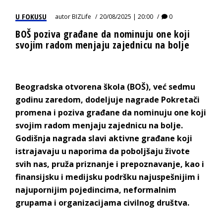
U FOKUSU
autor
BIZLife
20/08/2025 | 20:00
0
BOŠ poziva građane da nominuju one koji
svojim radom menjaju zajednicu na bolje
Beogradska otvorena škola (BOŠ), već sedmu
godinu zaredom, dodeljuje nagrade Pokretači
promena i poziva građane da nominuju one koji
svojim radom menjaju zajednicu na bolje.
Godišnja nagrada slavi aktivne građane koji
istrajavaju u naporima da poboljšaju živote
svih nas, pruža priznanje i prepoznavanje, kao i
finansijsku i medijsku podršku najuspešnijim i
najupornijim pojedincima, neformalnim
grupama i organizacijama civilnog društva.