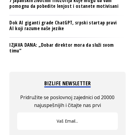
7 japanskih životnih filozofija koje mogu da vam
pomognu da pobedite lenjost i ostanete motivisani
Dok AI giganti grade ChatGPT, srpski startap pravi
AI koji razume naše jezike
IZJAVA DANA: „Dobar direktor mora da služi svom
timu“
BIZLIFE NEWSLETTER
Pridružite se poslovnoj zajednici od 20000
najuspešnijih i čitajte nas prvi