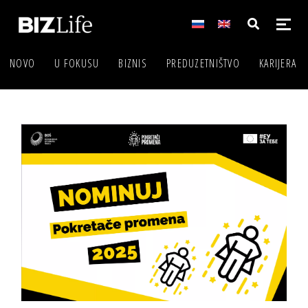
NOVO
U FOKUSU
BIZNIS
PREDUZETNIŠTVO
KARIJERA