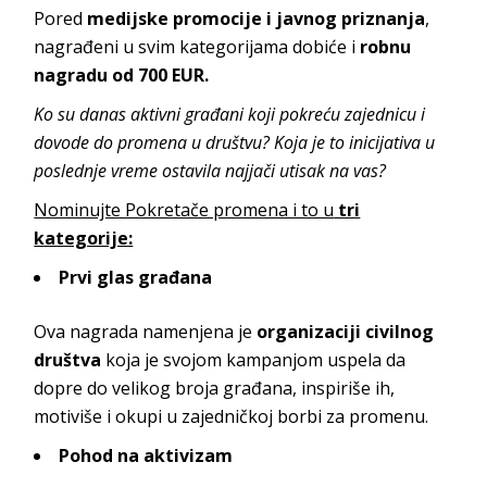
Pored
medijske promocije i javnog priznanja
,
nagrađeni u svim kategorijama dobiće i
robnu
nagradu od 700 EUR.
Ko su danas aktivni građani koji pokreću zajednicu i
dovode do promena u društvu? Koja je to inicijativa u
poslednje vreme ostavila najjači utisak na vas?
Nominujte Pokretače promena i to u
tri
kategorije:
Prvi glas građana
Ova nagrada namenjena je
organizaciji civilnog
društva
koja je svojom kampanjom uspela da
dopre do velikog broja građana, inspiriše ih,
motiviše i okupi u zajedničkoj borbi za promenu.
Pohod na aktivizam