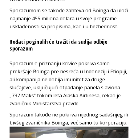
Sporazumom se takođe zahteva od Boinga da uloži
najmanje 455 miliona dolara u svoje programe
usklađenosti sa propisima, kao i u bezbednost.
Rođaci poginulih će tražiti da sudija odbije
sporazum
Sporazum o priznanju krivice pokriva samo
prekršaje Boinga pre nesreća u Indoneziji i Etiopiji,
ali kompanija ne dobija imunitet za druge
slučajeve, uključujući otpadanje panela s aviona
„737 Maks“ tokom leta Alaska Airlinesa, rekao je
zvaničnik Ministarstva pravde.
Sporazum takođe ne pokriva nijednog sadašnjeg ili
bivšeg zvaničnika Boinga, već samo tu korporaciju.