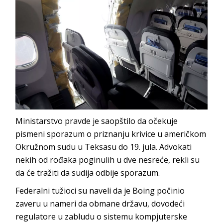
Ministarstvo pravde je saopštilo da očekuje
pismeni sporazum o priznanju krivice u američkom
Okružnom sudu u Teksasu do 19. jula. Advokati
nekih od rođaka poginulih u dve nesreće, rekli su
da će tražiti da sudija odbije sporazum.
Federalni tužioci su naveli da je Boing počinio
zaveru u nameri da obmane državu, dovodeći
regulatore u zabludu o sistemu kompjuterske