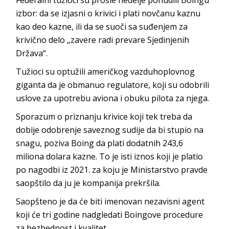
Federalni tužioci su prošle nedelje ponudili Boingu
izbor: da se izjasni o krivici i plati novčanu kaznu
kao deo kazne, ili da se suoči sa suđenjem za
krivično delo „zavere radi prevare Sjedinjenih
Država“.
Tužioci su optužili američkog vazduhoplovnog
giganta da je obmanuo regulatore, koji su odobrili
uslove za upotrebu aviona i obuku pilota za njega.
Sporazum o priznanju krivice koji tek treba da
dobije odobrenje saveznog sudije da bi stupio na
snagu, poziva Boing da plati dodatnih 243,6
miliona dolara kazne. To je isti iznos koji je platio
po nagodbi iz 2021. za koju je Ministarstvo pravde
saopštilo da ju je kompanija prekršila.
Saopšteno je da će biti imenovan nezavisni agent
koji će tri godine nadgledati Boingove procedure
za bezbednost i kvalitet.