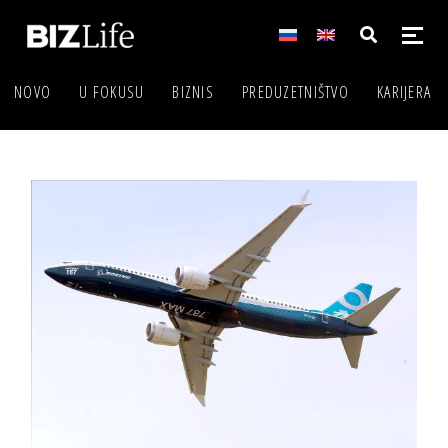
NOVO
U FOKUSU
BIZNIS
PREDUZETNIŠTVO
KARIJERA