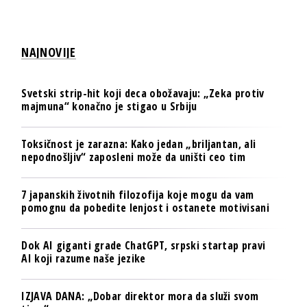
NAJNOVIJE
Svetski strip-hit koji deca obožavaju: „Zeka protiv
majmuna“ konačno je stigao u Srbiju
Toksičnost je zarazna: Kako jedan „briljantan, ali
nepodnošljiv“ zaposleni može da uništi ceo tim
7 japanskih životnih filozofija koje mogu da vam
pomognu da pobedite lenjost i ostanete motivisani
Dok AI giganti grade ChatGPT, srpski startap pravi
AI koji razume naše jezike
IZJAVA DANA: „Dobar direktor mora da služi svom