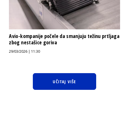
Avio-kompanije počele da smanjuju težinu prtljaga
zbog nestašice goriva
29/03/2026 | 11:30
UČITAJ VIŠE