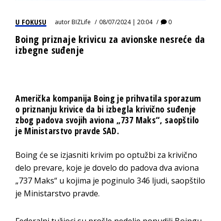
U FOKUSU
autor
BIZLife
08/07/2024 | 20:04
0
Boing priznaje krivicu za avionske nesreće da
izbegne suđenje
Američka kompanija Boing je prihvatila sporazum
o priznanju krivice da bi izbegla krivično suđenje
zbog padova svojih aviona „737 Maks“, saopštilo
je Ministarstvo pravde SAD.
Boing će se izjasniti krivim po optužbi za krivično
delo prevare, koje je dovelo do padova dva aviona
„737 Maks“ u kojima je poginulo 346 ljudi, saopštilo
je Ministarstvo pravde.