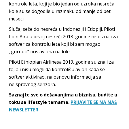
kontrole leta, koji je bio jedan od uzroka nesreća
koje su se dogodile u razmaku od manje od pet
meseci.
Slučaj seže do nesreća u Indoneziji i Etiopiji. Piloti
Lion Aira u prvoj nesreći 2018. godine nisu znali za
softver za kontrolu leta koji bi sam mogao
„gurnuti“ nos aviona nadole.
Piloti Ethiopian Airlinesa 2019. godine su znali za
to, ali nisu mogli da kontrolišu avion kada se
softver aktivirao, na osnovu informacija sa
neispravnog senzora.
Saznajte sve o dešavanjima u biznisu, budite u
toku sa lifestyle temama.
PRIJAVITE SE NA NAŠ
NEWSLETTER.