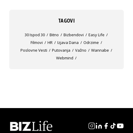
TAGOVI
30 Ispod 30
Bitno
Bizbendovi
Easy Life
Filmovi
HR
Izjava Dana
Odrzime
Poslovne Vesti
Putovanja
Važno
Wannabe
Webmind