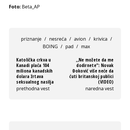
Foto:
Beta_AP
priznanje
/
nesreća
/
avion
/
krivica
/
BOING
/
pad
/
max
Katolička crkva u
,,Ne možete da me
Kanadi plaća 104
dodirnete“: Novak
miliona kanadskih
Đoković više neće da
dolara žrtava
ćuti britanskoj publici
seksualnog nasilja
(VIDEO)
prethodna vest
naredna vest