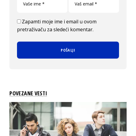
Zapamti moje ime i email u ovom
pretraživaču za sledeći komentar.
POVEZANE VESTI