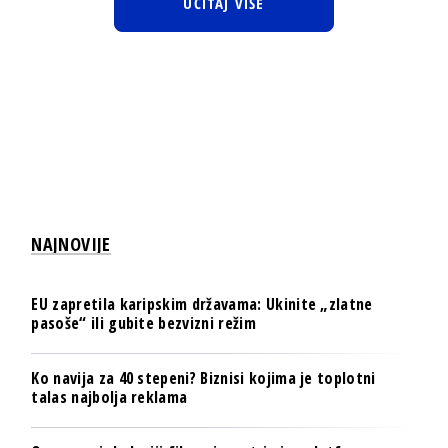
UČITAJ VIŠE
NAJNOVIJE
EU zapretila karipskim državama: Ukinite „zlatne
pasoše“ ili gubite bezvizni režim
Ko navija za 40 stepeni? Biznisi kojima je toplotni
talas najbolja reklama