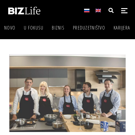
NOVO
U FOKUSU
BIZNIS
PREDUZETNIŠTVO
KARIJERA