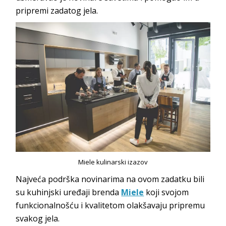
pripremi zadatog jela.
Miele kulinarski izazov
Najveća podrška novinarima na ovom zadatku bili
su kuhinjski uređaji brenda
Miele
koji svojom
funkcionalnošću i kvalitetom olakšavaju pripremu
svakog jela.