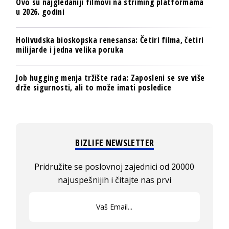
Ovo su najgledaniji filmovi na striming platformama
u 2026. godini
Holivudska bioskopska renesansa: Četiri filma, četiri
milijarde i jedna velika poruka
Job hugging menja tržište rada: Zaposleni se sve više
drže sigurnosti, ali to može imati posledice
BIZLIFE NEWSLETTER
Pridružite se poslovnoj zajednici od 20000
najuspešnijih i čitajte nas prvi