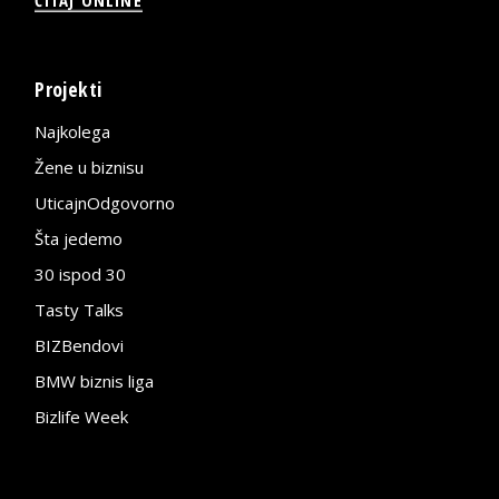
ČITAJ ONLINE
Projekti
Najkolega
Žene u biznisu
UticajnOdgovorno
Šta jedemo
30 ispod 30
Tasty Talks
BIZBendovi
BMW biznis liga
Bizlife Week