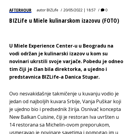
AFTERHOUR
autor
BIZLife
20/05/2022 | 18:57
0
BIZLife u Miele kulinarskom izazovu (FOTO)
U Miele Experience Center-u u Beogradu na
vodi održan je kulinarski izazov u kom su
novinari ukrstili svoje varjače. Pobedu je odneo
tim čiji je član bila direktorka, a ujedno i
predstavnica BIZLife-a Danica Stupar.
Ovo nesvakidašnje takmičenje u kuvanju vodio je
jedan od najboljih kuvara Srbije, Vanja Puškar koji
je ujedno bio i predsednik žirija. Osnivač koncepta
New Balkan Cuisine, čiji je restoran Iva uvršten u
14 restorana sa Michelin-ovom preporukom,
usmeravao je novinare savetima i pomogao im u