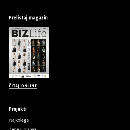
Prelistaj magazin
ČITAJ ONLINE
Projekti
Najkolega
Žene u biznisu