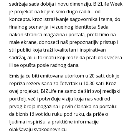
sadržaja sada dobija i novu dimenziju. BIZLife Week
je projekat na kojem smo dugo radili – od
koncepta, kroz istraživanje sagovornika i tema, do
finalnog scenarija i vizuelnog identiteta. Sada
nakon stranica magazina i portala, prelazimo na
male ekrane, donoseći naš prepoznatljiv pristup i
stil publici koja traži kvalitetan i inspirativan
sadržaj, ali u formatu koji može da prati dok večera
ili se opušta posle radnog dana.
Emisija će biti emitovana utorkom u 20 sati, dok je
repriza rezervisana za četvrtak u 10.30 sati. Kroz
ovaj projekat, BIZLife ne samo da širi svoj medijski
portfelj, već i potvrđuje viziju koja nas vodi od
prvog broja magazina i prvih članaka na portalu:
da biznis i život idu ruku pod ruku, da priče o
ljudima inspirišu, a praktične informacije
olakšavaju svakodnevnicu.