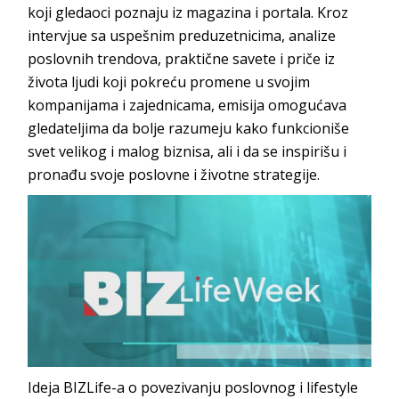
koji gledaoci poznaju iz magazina i portala. Kroz
intervjue sa uspešnim preduzetnicima, analize
poslovnih trendova, praktične savete i priče iz
života ljudi koji pokreću promene u svojim
kompanijama i zajednicama, emisija omogućava
gledateljima da bolje razumeju kako funkcioniše
svet velikog i malog biznisa, ali i da se inspirišu i
pronađu svoje poslovne i životne strategije.
Ideja BIZLife-a o povezivanju poslovnog i lifestyle