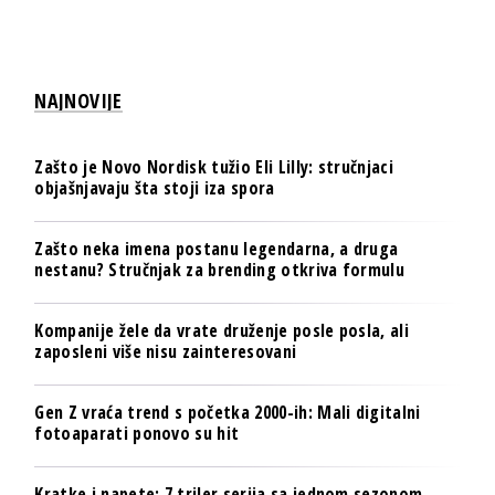
NAJNOVIJE
Zašto je Novo Nordisk tužio Eli Lilly: stručnjaci
objašnjavaju šta stoji iza spora
Zašto neka imena postanu legendarna, a druga
nestanu? Stručnjak za brending otkriva formulu
Kompanije žele da vrate druženje posle posla, ali
zaposleni više nisu zainteresovani
Gen Z vraća trend s početka 2000-ih: Mali digitalni
fotoaparati ponovo su hit
Kratke i napete: 7 triler serija sa jednom sezonom