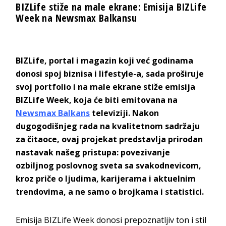
BIZLife stiže na male ekrane: Emisija BIZLife
Week na Newsmax Balkansu
BIZLife, portal i magazin koji već godinama
donosi spoj biznisa i lifestyle-a, sada proširuje
svoj portfolio i na male ekrane stiže emisija
BIZLife Week, koja će biti emitovana na
Newsmax Balkans
televiziji. Nakon
dugogodišnjeg rada na kvalitetnom sadržaju
za čitaoce, ovaj projekat predstavlja prirodan
nastavak našeg pristupa: povezivanje
ozbiljnog poslovnog sveta sa svakodnevicom,
kroz priče o ljudima, karijerama i aktuelnim
trendovima, a ne samo o brojkama i statistici.
Emisija BIZLife Week donosi prepoznatljiv ton i stil