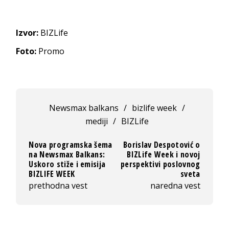
Izvor:
BIZLife
Foto:
Promo
Newsmax balkans
/
bizlife week
/
mediji
/
BIZLife
Nova programska šema
Borislav Despotović o
na Newsmax Balkans:
BIZLife Week i novoj
Uskoro stiže i emisija
perspektivi poslovnog
BIZLIFE WEEK
sveta
prethodna vest
naredna vest