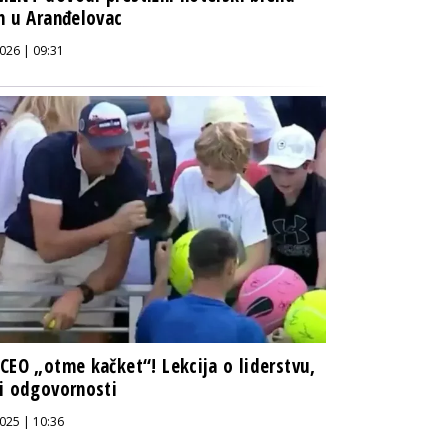
n u Aranđelovac
026 | 09:31
CEO „otme kačket“! Lekcija o liderstvu,
i odgovornosti
025 | 10:36