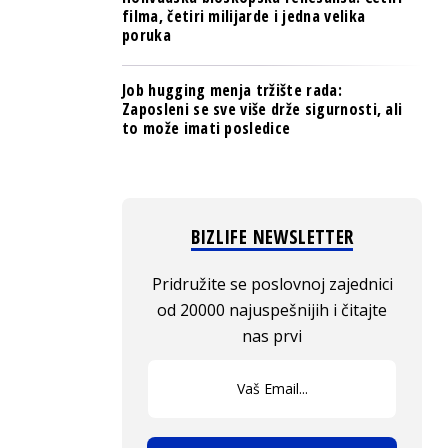
filma, četiri milijarde i jedna velika
poruka
Job hugging menja tržište rada:
Zaposleni se sve više drže sigurnosti, ali
to može imati posledice
BIZLIFE NEWSLETTER
Pridružite se poslovnoj zajednici
od 20000 najuspešnijih i čitajte
nas prvi