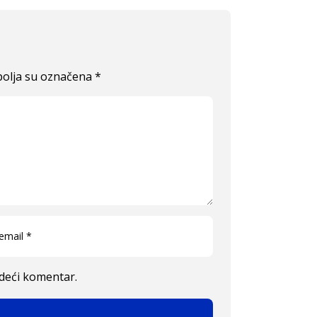
olja su označena
*
edeći komentar.