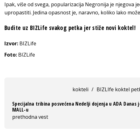
Ipak, više od svega, popularizacija Negronija je njegova 
upropastiti. Jedina opasnost je, naravno, koliko lako može
Budite uz BIZLife svakog petka jer stiže novi koktel!
Izvor:
BIZLife
Foto:
BIZLife
kokteli
/
BIZLIfe koktel pe
Specijalna tribina posvećena Nedelji dojenja u ADA
Danas j
MALL-u
prethodna vest