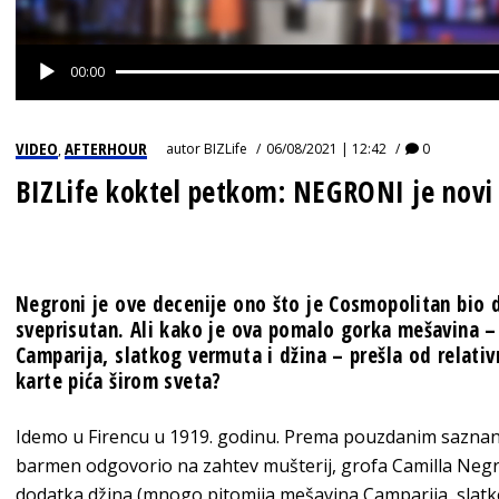
00:00
VIDEO
AFTERHOUR
autor
BIZLife
06/08/2021 | 12:42
0
,
BIZLife koktel petkom: NEGRONI je novi
Negroni je ove decenije ono što je Cosmopolitan bio de
sveprisutan. Ali kako je ova pomalo gorka mešavina –
Camparija, slatkog vermuta i džina – prešla od relat
karte pića širom sveta?
Idemo u Firencu u 1919. godinu. Prema pouzdanim saznanjim
barmen odgovorio na zahtev mušterij, grofa Camilla Negro
dodatka džina (mnogo pitomija mešavina Camparija, slatko