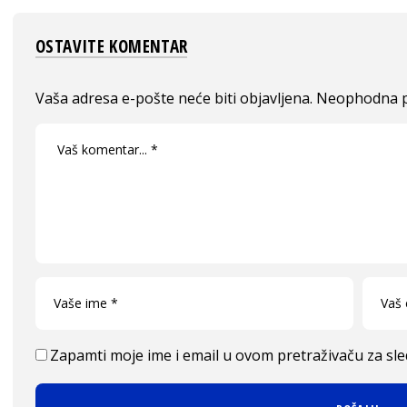
OSTAVITE KOMENTAR
Vaša adresa e-pošte neće biti objavljena.
Neophodna p
Zapamti moje ime i email u ovom pretraživaču za sl