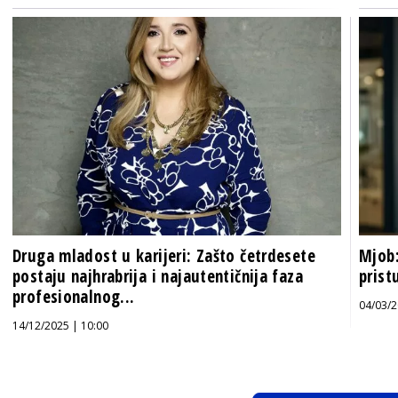
Druga mladost u karijeri: Zašto četrdesete
Mjob:
postaju najhrabrija i najautentičnija faza
prist
profesionalnog...
04/03/2
14/12/2025 | 10:00