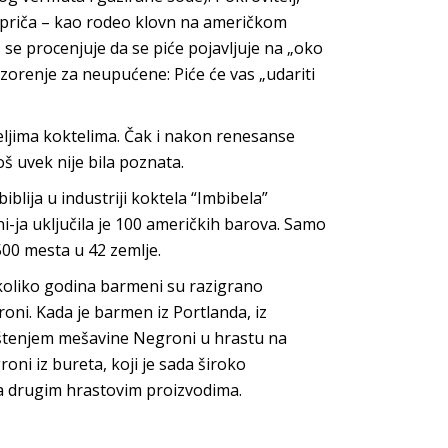
ita priča – kao rodeo klovn na američkom
 se procenjuje da se piće pojavljuje na „oko
orenje za neupućene: Piće će vas „udariti
iteljima koktelima. Čak i nakon renesanse
š uvek nije bila poznata.
lija u industriji koktela “Imbibela”
-ja uključila je 100 američkih barova. Samo
500 mesta u 42 zemlje.
ekoliko godina barmeni su razigrano
groni. Kada je barmen iz Portlanda, iz
ištenjem mešavine Negroni u hrastu na
oni iz bureta, koji je sada široko
sa drugim hrastovim proizvodima.