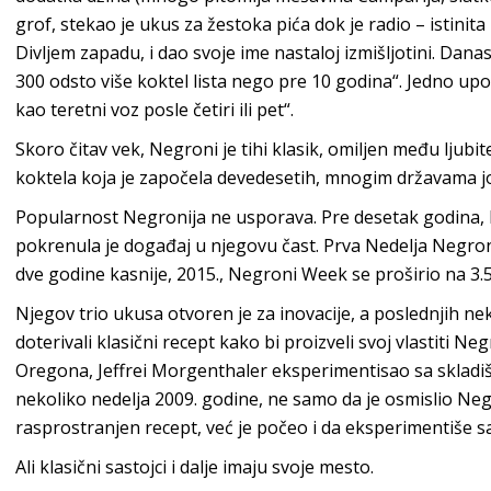
grof, stekao je ukus za žestoka pića dok je radio – istin
Divljem zapadu, i dao svoje ime nastaloj izmišljotini. Danas
300 odsto više koktel lista nego pre 10 godina“. Jedno upoz
kao teretni voz posle četiri ili pet“.
Skoro čitav vek, Negroni je tihi klasik, omiljen među ljub
koktela koja je započela devedesetih, mnogim državama jo
Popularnost Negronija ne usporava. Pre desetak godina, bib
pokrenula je događaj u njegovu čast. Prva Nedelja Negroni
dve godine kasnije, 2015., Negroni Week se proširio na 3.
Njegov trio ukusa otvoren je za inovacije, a poslednjih n
doterivali klasični recept kako bi proizveli svoj vlastiti Ne
Oregona, Jeffrei Morgenthaler eksperimentisao sa sklad
nekoliko nedelja 2009. godine, ne samo da je osmislio Negr
rasprostranjen recept, već je počeo i da eksperimentiše 
Ali klasični sastojci i dalje imaju svoje mesto.