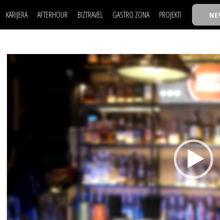
KARIJERA
AFTERHOUR
BIZTRAVEL
GASTRO ZONA
PROJEKTI
NE
POSAO
FILM I SCENA
NAJKOLEGA
LJUDI (HR)
KNJIGE
TASTY TALKS
POSAO
FILM I SCENA
NAJKOLEGA
JE
MOJ UGAO
AUTO SVET
30 ISPOD 30
Video
LJUDI (HR)
KNJIGE
TASTY TALKS
USAVRŠAVANJE
STIL
BACK TO OFFIC
Player
JE
MOJ UGAO
AUTO SVET
30 ISPOD 30
KNOW-HOW
WELLBEING
BIZBENDOVI
USAVRŠAVANJE
STIL
BACK TO OFFIC
BIZKOLEGIJUM
KNOW-HOW
WELLBEING
BIZBENDOVI
BMW BIZNIS LIG
BIZKOLEGIJUM
BIZLIFE WEEK
BMW BIZNIS LIG
IZJAVA GODINE
BIZLIFE WEEK
IZJAVA GODINE