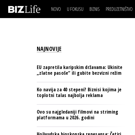
NOVO
U FOKUSU
BIZNIS
PREDUZETNIŠTVO
IZJAVA DANA
BIZNIS SCENA
VIDEO
REAL ESTATE
IZJAVA DANA
BIZNIS SCENA
BREND I KOMUNIKACI
VIDEO
REAL ESTATE
ESG & ENERGY
NAJNOVIJE
BREND I KOMUNIKACI
BANKE
ESG & ENERGY
OSIGURANJE
EU zapretila karipskim državama: Ukinite
BANKE
„zlatne pasoše“ ili gubite bezvizni režim
TECH I AI
OSIGURANJE
BIZNIS & SPORT
Ko navija za 40 stepeni? Biznisi kojima je
TECH I AI
toplotni talas najbolja reklama
PULS REGIONA
BIZNIS & SPORT
NOVO NA RAFU
Ovo su najgledaniji filmovi na striming
PULS REGIONA
platformama u 2026. godini
NOVO NA RAFU
Holivudska bioskopska renesansa: Četiri