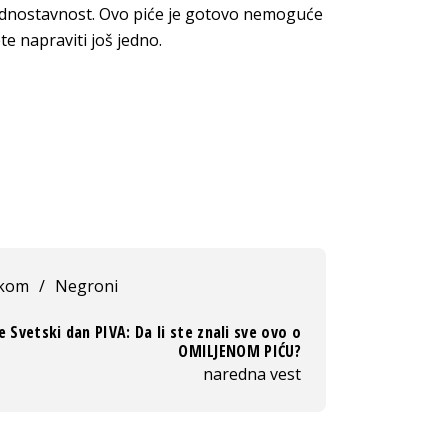
jednostavnost. Ovo piće je gotovo nemoguće
te napraviti još jedno.
tkom
/
Negroni
e Svetski dan PIVA: Da li ste znali sve ovo o
OMILJENOM PIĆU?
naredna vest