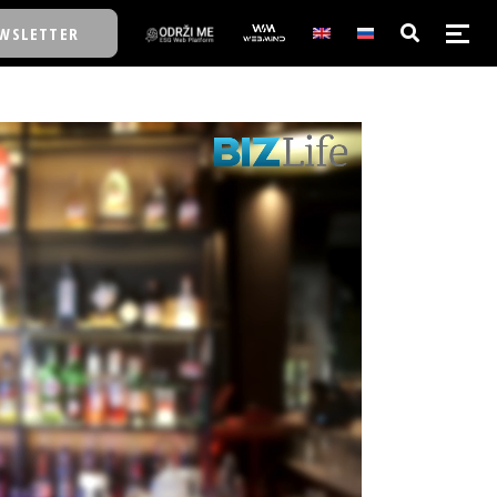
WSLETTER
E/SCHOOL
E/SCHOOL
A
A