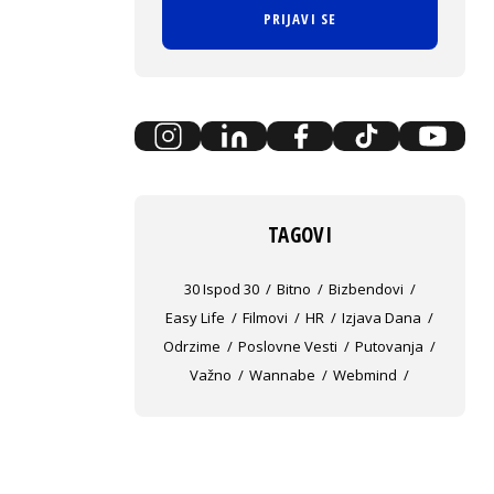
PRIJAVI SE
TAGOVI
30 Ispod 30
Bitno
Bizbendovi
Easy Life
Filmovi
HR
Izjava Dana
Odrzime
Poslovne Vesti
Putovanja
Važno
Wannabe
Webmind