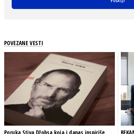
POVEZANE VESTI
Poruka Stiva Džobsa koja i danas inspiriše
BEKAM