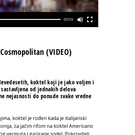
00:59
 Cosmopolitan (VIDEO)
vedesetih, koktel koji je jako voljen i
 sastavljena od jednakih delova
ivne nejasnosti do ponude svake vredne
a, koktel je rođen kada je italijanski
nija, za jačim rifom na koktel Americano
g vermuta i gazirane sode). Pokrovitelj,