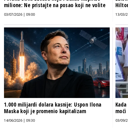
milione: Ne pristajte na posao koji ne volite
Hilto
03/07/2026 | 09:00
13/03/2
1.000 milijardi dolara kasnije: Uspon Ilona
Kada 
Maska koji je promenio kapitalizam
moći 
14/06/2026 | 09:30
03/09/2