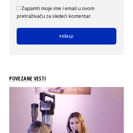
Zapamti moje ime i email u ovom
pretraživaču za sledeći komentar.
POVEZANE VESTI