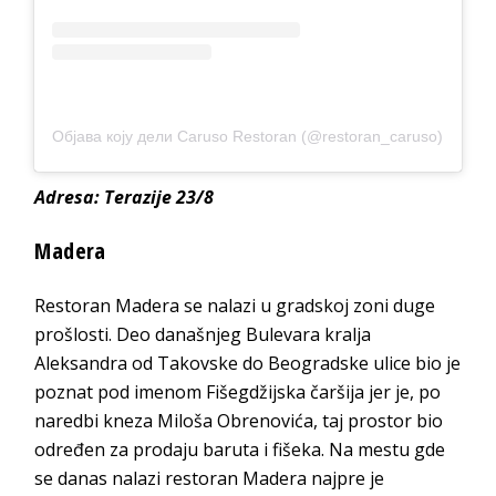
Објава коју дели Caruso Restoran (@restoran_caruso)
Adresa: Terazije 23/8
Madera
Restoran Madera se nalazi u gradskoj zoni duge
prošlosti. Deo današnjeg Bulevara kralja
Aleksandra od Takovske do Beogradske ulice bio je
poznat pod imenom Fišegdžijska čaršija jer je, po
naredbi kneza Miloša Obrenovića, taj prostor bio
određen za prodaju baruta i fišeka. Na mestu gde
se danas nalazi restoran Madera najpre je