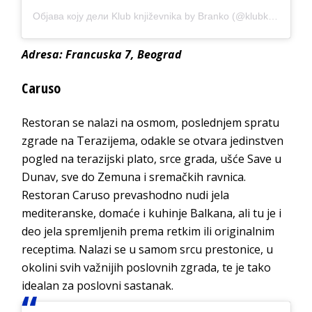
Објава коју дели Klub književnika by Branko (@klubknjizevnika)
Adresa: Francuska 7, Beograd
Caruso
Restoran se nalazi na osmom, poslednjem spratu
zgrade na Terazijema, odakle se otvara jedinstven
pogled na terazijski plato, srce grada, ušće Save u
Dunav, sve do Zemuna i sremačkih ravnica.
Restoran Caruso prevashodno nudi jela
mediteranske, domaće i kuhinje Balkana, ali tu je i
deo jela spremljenih prema retkim ili originalnim
receptima. Nalazi se u samom srcu prestonice, u
okolini svih važnijih poslovnih zgrada, te je tako
idealan za poslovni sastanak.