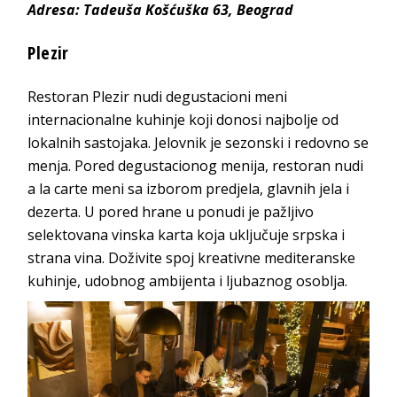
Adresa: Tadeuša Košćuška 63, Beograd
Plezir
Restoran Plezir nudi degustacioni meni
internacionalne kuhinje koji donosi najbolje od
lokalnih sastojaka. Jelovnik je sezonski i redovno se
menja. Pored degustacionog menija, restoran nudi
a la carte meni sa izborom predjela, glavnih jela i
dezerta. U pored hrane u ponudi je pažljivo
selektovana vinska karta koja uključuje srpska i
strana vina. Doživite spoj kreativne mediteranske
kuhinje, udobnog ambijenta i ljubaznog osoblja.