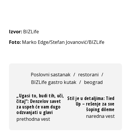
Izvor:
BIZLife
Foto:
Marko Edge/Stefan Jovanović/BIZLife
Poslovni sastanak
/
restorani
/
BIZLife gastro kutak
/
beograd
„Ugasi to, budi tih, uči,
Stil je u detaljima: Tied
čitaj“: Denzelov savet
Up – rešenje za sve
za uspeh će vam dugo
šoping dileme
odzvanjati u glavi
naredna vest
prethodna vest