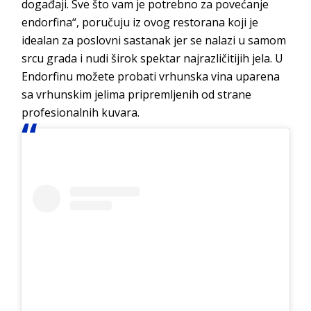
događaji. Sve što vam je potrebno za povećanje
endorfina“, poručuju iz ovog restorana koji je
idealan za poslovni sastanak jer se nalazi u samom
srcu grada i nudi širok spektar najrazličitijih jela. U
Endorfinu možete probati vrhunska vina uparena
sa vrhunskim jelima pripremljenih od strane
profesionalnih kuvara.