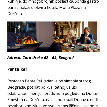
kuhinje, do mnogobrojnih poslastica. Šonda gastro
bar se nalazi u okviru hotela Mona Plaza na
Dorćolu.
Adresa: Cara Uroša 62 – 64, Beograd
Panta Rei
Restoran Panta Rei, jedan je od simbola starog
Beograda, poznat po kvalitetnoj usluzi,
odabranom meniju i predivnom pogledu na Dunav.
Smešten na Dorćolu, na desnoj obali Dunava, nudi
nezaboravno iskustvo svojim specifičnim dizajnom