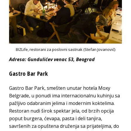
BIZLife, restorani za poslovni sastnak (Stefan Jovanović)
Adresa: Gundulićev venac 53, Beograd
Gastro Bar Park
Gastro Bar Park, smešten unutar hotela Moxy
Belgrade, u ponudi ima internacionalnu kuhinju sa
pažljivo odabranim jelima i modernim koktelima.
Restoran nudi širok spektar jela, od brzih opcija
poput burgera, ćevapa, pasta i deli tanjira,
savršenih za opuštena druženja sa prijateljima, do