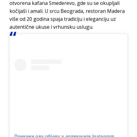
otvorena kafana Smederevo, gde su se okupljali
kočijaši i amali. U srcu Beograda, restoran Madera
više od 20 godina spaja tradiciju i eleganciju uz
autentične ukuse i vrhunsku uslugu.
Прикажи ову објаву у апликацији Instagram