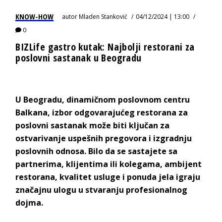
KNOW-HOW
autor
Mladen Stanković
04/12/2024 | 13:00
0
BIZLife gastro kutak: Najbolji restorani za
poslovni sastanak u Beogradu
U Beogradu, dinamičnom poslovnom centru
Balkana, izbor odgovarajućeg restorana za
poslovni sastanak može biti ključan za
ostvarivanje uspešnih pregovora i izgradnju
poslovnih odnosa. Bilo da se sastajete sa
partnerima, klijentima ili kolegama, ambijent
restorana, kvalitet usluge i ponuda jela igraju
značajnu ulogu u stvaranju profesionalnog
dojma.