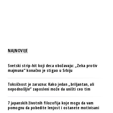
NAJNOVIJE
Svetski strip-hit koji deca obožavaju: „Zeka protiv
majmuna“ konačno je stigao u Srbiju
Toksičnost je zarazna: Kako jedan „briljantan, ali
nepodnošljiv“ zaposleni može da uništi ceo tim
7 japanskih životnih filozofija koje mogu da vam
pomognu da pobedite lenjost i ostanete motivisani