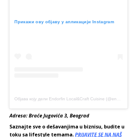
Прикажи ову објаву у апликацији Instagram
Објава коју дели Endorfin Local&Craft Cuisine (@endorfinbelgrade)
Adresa: Braće Jugovića 3, Beograd
Saznajte sve o dešavanjima u biznisu, budite u
toku sa lifestyle temama.
PRIJAVITE SE NA NAŠ