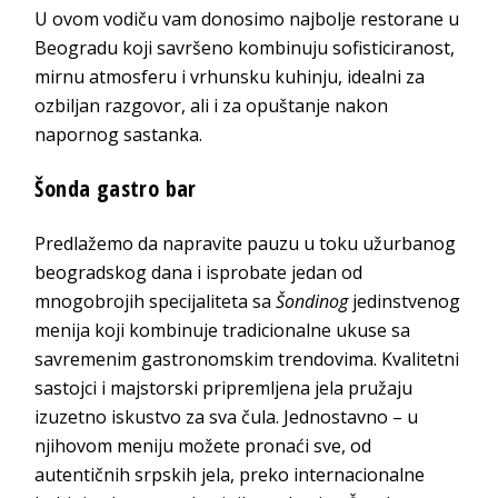
U ovom vodiču vam donosimo najbolje restorane u
Beogradu koji savršeno kombinuju sofisticiranost,
mirnu atmosferu i vrhunsku kuhinju, idealni za
ozbiljan razgovor, ali i za opuštanje nakon
napornog sastanka.
Šonda gastro bar
Predlažemo da napravite pauzu u toku užurbanog
beogradskog dana i isprobate jedan od
mnogobrojih specijaliteta sa
Šondinog
jedinstvenog
menija koji kombinuje tradicionalne ukuse sa
savremenim gastronomskim trendovima. Kvalitetni
sastojci i majstorski pripremljena jela pružaju
izuzetno iskustvo za sva čula. Jednostavno – u
njihovom meniju možete pronaći sve, od
autentičnih srpskih jela, preko internacionalne