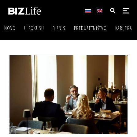
NOVO
U FOKUSU
BIZNIS
PREDUZETNIŠTVO
KARIJERA