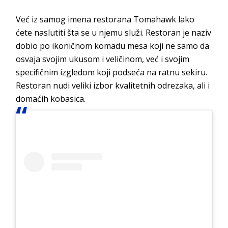
Već iz samog imena restorana Tomahawk lako
ćete naslutiti šta se u njemu služi. Restoran je naziv
dobio po ikoničnom komadu mesa koji ne samo da
osvaja svojim ukusom i veličinom, već i svojim
specifičnim izgledom koji podseća na ratnu sekiru.
Restoran nudi veliki izbor kvalitetnih odrezaka, ali i
domaćih kobasica.