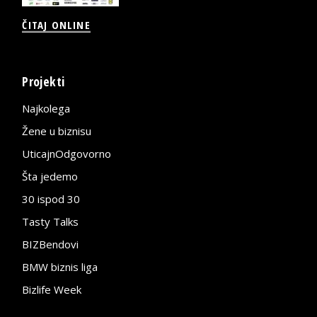
ČITAJ ONLINE
Projekti
Najkolega
Žene u biznisu
UticajnOdgovorno
Šta jedemo
30 ispod 30
Tasty Talks
BIZBendovi
BMW biznis liga
Bizlife Week