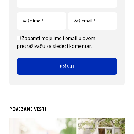
Zapamti moje ime i email u ovom
pretraživaču za sledeći komentar.
POVEZANE VESTI