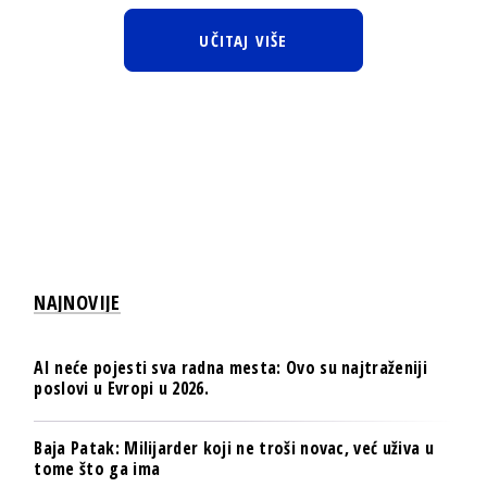
UČITAJ VIŠE
NAJNOVIJE
AI neće pojesti sva radna mesta: Ovo su najtraženiji
poslovi u Evropi u 2026.
Baja Patak: Milijarder koji ne troši novac, već uživa u
tome što ga ima