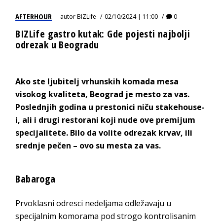
AFTERHOUR
autor
BIZLife
02/10/2024 | 11:00
0
BIZLife gastro kutak: Gde pojesti najbolji
odrezak u Beogradu
Ako ste ljubitelj vrhunskih komada mesa
visokog kvaliteta, Beograd je mesto za vas.
Poslednjih godina u prestonici niču stakehouse-
i, ali i drugi restorani koji nude ove premijum
specijalitete. Bilo da volite odrezak krvav, ili
srednje pečen – ovo su mesta za vas.
Babaroga
Prvoklasni odresci nedeljama odležavaju u
specijalnim komorama pod strogo kontrolisanim