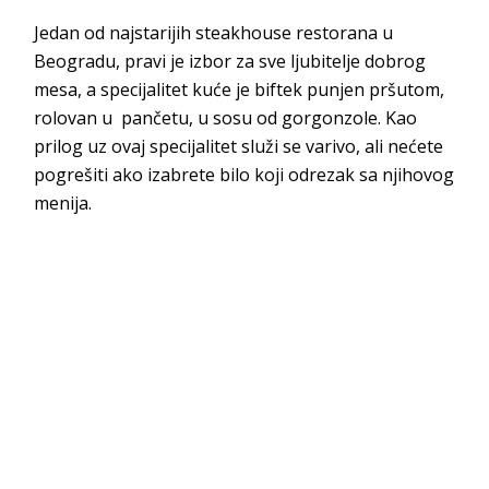
Jedan od najstarijih steakhouse restorana u
Beogradu, pravi je izbor za sve ljubitelje dobrog
mesa, a specijalitet kuće je biftek punjen pršutom,
rolovan u pančetu, u sosu od gorgonzole. Kao
prilog uz ovaj specijalitet služi se varivo, ali nećete
pogrešiti ako izabrete bilo koji odrezak sa njihovog
menija.