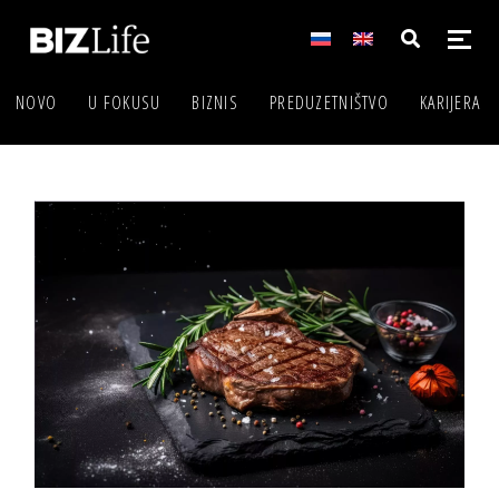
NOVO
U FOKUSU
BIZNIS
PREDUZETNIŠTVO
KARIJERA