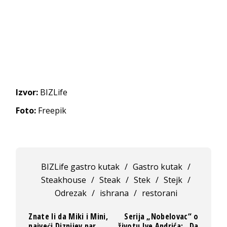
Izvor:
BIZLife
Foto:
Freepik
BIZLife gastro kutak
/
Gastro kutak
/
Steakhouse
/
Steak
/
Stek
/
Stejk
/
Odrezak
/
ishrana
/
restorani
Znate li da Miki i Mini,
Serija „Nobelovac“ o
najveći Diznijev par,
životu Ive Andrića: „Da