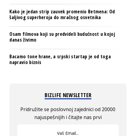
Kako je jedan strip zauvek promenio Betmena: Od
šaljivog superheroja do mračnog osvetnika
Osam filmova koji su predvideli budućnost u kojoj
danas živimo
Bacamo tone hrane, a srpski startap je od toga
napravio biznis
BIZLIFE NEWSLETTER
Pridružite se poslovnoj zajednici od 20000
najuspešnijih i čitajte nas prvi