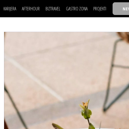
KARIJERA
AFTERHOUR
BIZTRAVEL
GASTRO ZONA
PROJEKTI
NE
POSAO
FILM I SCENA
NAJKOLEGA
LJUDI (HR)
KNJIGE
TASTY TALKS
POSAO
FILM I SCENA
NAJKOLEGA
JE
MOJ UGAO
AUTO SVET
30 ISPOD 30
LJUDI (HR)
KNJIGE
TASTY TALKS
USAVRŠAVANJE
STIL
BACK TO OFFIC
JE
MOJ UGAO
AUTO SVET
30 ISPOD 30
KNOW-HOW
WELLBEING
BIZBENDOVI
USAVRŠAVANJE
STIL
BACK TO OFFIC
BIZKOLEGIJUM
KNOW-HOW
WELLBEING
BIZBENDOVI
BMW BIZNIS LIG
BIZKOLEGIJUM
BIZLIFE WEEK
BMW BIZNIS LIG
IZJAVA GODINE
BIZLIFE WEEK
IZJAVA GODINE