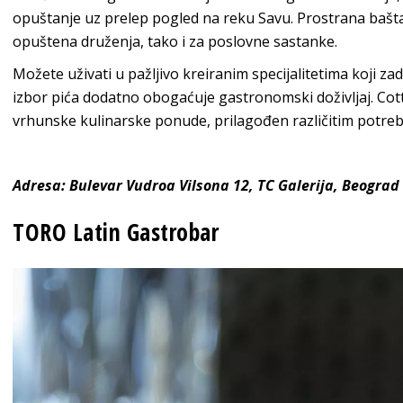
opuštanje uz prelep pogled na reku Savu. Prostrana bašta
opuštena druženja, tako i za poslovne sastanke.
Možete uživati u pažljivo kreiranim specijalitetima koji za
izbor pića dodatno obogaćuje gastronomski doživljaj. Cott
vrhunske kulinarske ponude, prilagođen različitim potre
Adresa: Bulevar Vudroa Vilsona 12, TC Galerija, Beograd
TORO Latin Gastrobar