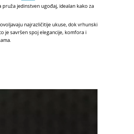
 pruža jedinstven ugođaj, idealan kako za
dovoljavaju najrazličitije ukuse, dok vrhunski
o je savršen spoj elegancije, komfora i
bama.