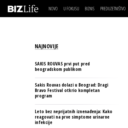
NOVO
U FOKUSU
BIZNIS
PREDUZETNIŠTVO
IZJAVA DANA
BIZNIS SCENA
VIDEO
REAL ESTATE
IZJAVA DANA
BIZNIS SCENA
BREND I KOMUNIKACI
VIDEO
REAL ESTATE
ESG & ENERGY
NAJNOVIJE
BREND I KOMUNIKACI
BANKE
ESG & ENERGY
OSIGURANJE
SAKIS ROUVAS prvi put pred
BANKE
beogradskom publikom
TECH I AI
OSIGURANJE
BIZNIS & SPORT
Sakis Rouvas dolazi u Beograd: Dragi
TECH I AI
Bravo Festival otkrio kompletan
PULS REGIONA
program
BIZNIS & SPORT
NOVO NA RAFU
PULS REGIONA
Leto bez neprijatnih iznenađenja: Kako
reagovati na prve simptome urinarne
NOVO NA RAFU
infekcije