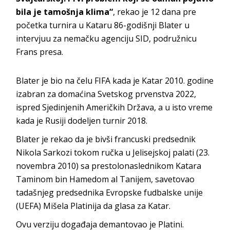
bila je tamošnja klima“
, rekao je 12 dana pre
početka turnira u Kataru 86-godišnji Blater u
intervjuu za nemačku agenciju SID, podružnicu
Frans presa.
Blater je bio na čelu FIFA kada je Katar 2010. godine
izabran za domaćina Svetskog prvenstva 2022,
ispred Sjedinjenih Američkih Država, a u isto vreme
kada je Rusiji dodeljen turnir 2018.
Blater je rekao da je bivši francuski predsednik
Nikola Sarkozi tokom ručka u Jelisejskoj palati (23.
novembra 2010) sa prestolonaslednikom Katara
Taminom bin Hamedom al Tanijem, savetovao
tadašnjeg predsednika Evropske fudbalske unije
(UEFA) Mišela Platinija da glasa za Katar.
Ovu verziju događaja demantovao je Platini.