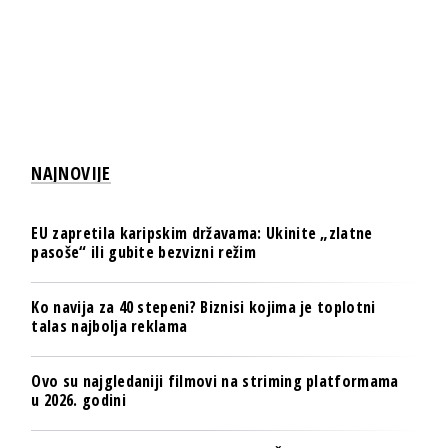
NAJNOVIJE
EU zapretila karipskim državama: Ukinite „zlatne
pasoše“ ili gubite bezvizni režim
Ko navija za 40 stepeni? Biznisi kojima je toplotni
talas najbolja reklama
Ovo su najgledaniji filmovi na striming platformama
u 2026. godini