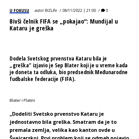
U FOKUSU
autor
BIZLife
08/11/2022 | 21:00
0
Bivši čelnik FIFA se „pokajao“: Mundijal u
Kataru je greška
Dodela Svetskog prvenstva Kataru bila je
„greška“ izjavio je Sep Blater koji je u vreme kada
je doneta ta odluka, bio predsednik Međunarodne
fudbalske federacije (FIFA).
Blater i Platini
„Dodeliti Svetsko prvenstvo Kataru je
jednostavno bila greška. Smatram da je to
premala zemlja, velika kao kanton ovde u
Švajcarskoj. Prvi problem koji se odmah pojavio