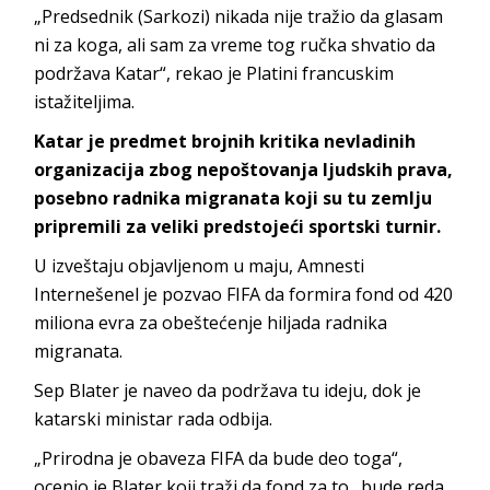
„Predsednik (Sarkozi) nikada nije tražio da glasam
ni za koga, ali sam za vreme tog ručka shvatio da
podržava Katar“, rekao je Platini francuskim
istažiteljima.
Katar je predmet brojnih kritika nevladinih
organizacija zbog nepoštovanja ljudskih prava,
posebno radnika migranata koji su tu zemlju
pripremili za veliki predstojeći sportski turnir.
U izveštaju objavljenom u maju, Amnesti
Internešenel je pozvao FIFA da formira fond od 420
miliona evra za obeštećenje hiljada radnika
migranata.
Sep Blater je naveo da podržava tu ideju, dok je
katarski ministar rada odbija.
„Prirodna je obaveza FIFA da bude deo toga“,
ocenio je Blater koji traži da fond za to „bude reda