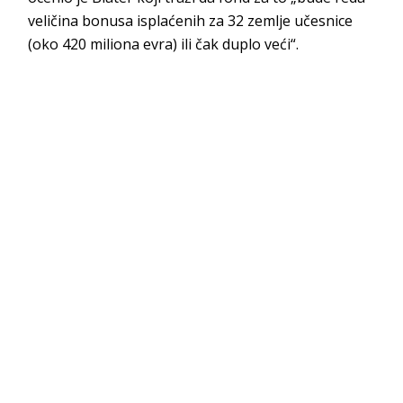
veličina bonusa isplaćenih za 32 zemlje učesnice
(oko 420 miliona evra) ili čak duplo veći“.