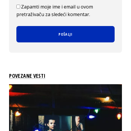
Zapamti moje ime i email u ovom
pretraživaču za sledeći komentar.
POVEZANE VESTI