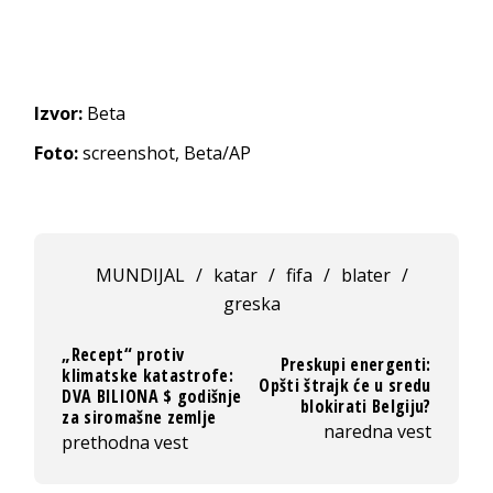
Izvor:
Beta
Foto:
screenshot, Beta/AP
MUNDIJAL
/
katar
/
fifa
/
blater
/
greska
„Recept“ protiv
Preskupi energenti:
klimatske katastrofe:
Opšti štrajk će u sredu
DVA BILIONA $ godišnje
blokirati Belgiju?
za siromašne zemlje
naredna vest
prethodna vest