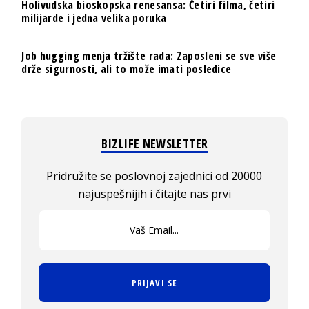
Holivudska bioskopska renesansa: Četiri filma, četiri
milijarde i jedna velika poruka
Job hugging menja tržište rada: Zaposleni se sve više
drže sigurnosti, ali to može imati posledice
BIZLIFE NEWSLETTER
Pridružite se poslovnoj zajednici od 20000
najuspešnijih i čitajte nas prvi
PRIJAVI SE