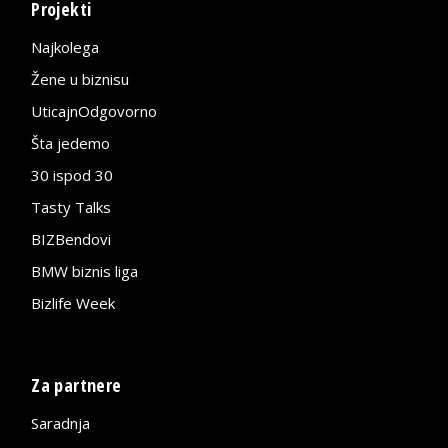
Projekti
Najkolega
Žene u biznisu
UticajnOdgovorno
Šta jedemo
30 ispod 30
Tasty Talks
BIZBendovi
BMW biznis liga
Bizlife Week
Za partnere
Saradnja