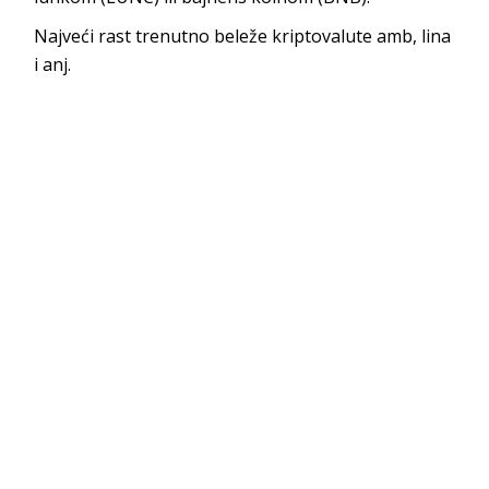
Najveći rast trenutno beleže kriptovalute amb, lina
i anj.