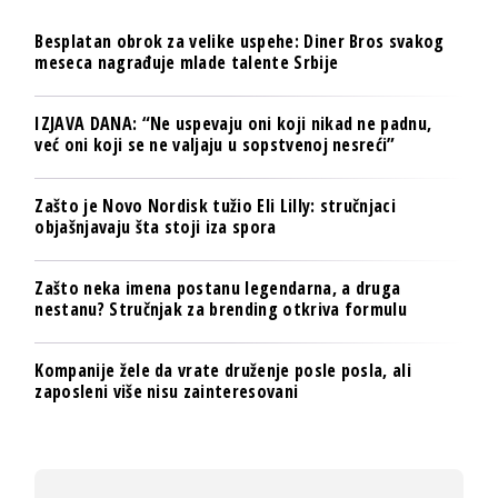
Besplatan obrok za velike uspehe: Diner Bros svakog
meseca nagrađuje mlade talente Srbije
IZJAVA DANA: “Ne uspevaju oni koji nikad ne padnu,
već oni koji se ne valjaju u sopstvenoj nesreći”
Zašto je Novo Nordisk tužio Eli Lilly: stručnjaci
objašnjavaju šta stoji iza spora
Zašto neka imena postanu legendarna, a druga
nestanu? Stručnjak za brending otkriva formulu
Kompanije žele da vrate druženje posle posla, ali
zaposleni više nisu zainteresovani