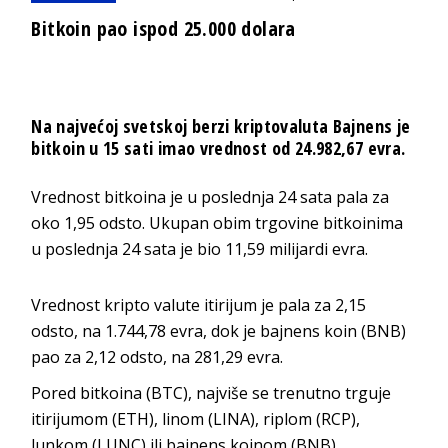
Bitkoin pao ispod 25.000 dolara
Na najvećoj svetskoj berzi kriptovaluta Bajnens je
bitkoin u 15 sati imao vrednost od 24.982,67 evra.
Vrednost bitkoina je u poslednja 24 sata pala za
oko 1,95 odsto. Ukupan obim trgovine bitkoinima
u poslednja 24 sata je bio 11,59 milijardi evra.
Vrednost kripto valute itirijum je pala za 2,15
odsto, na 1.744,78 evra, dok je bajnens koin (BNB)
pao za 2,12 odsto, na 281,29 evra.
Pored bitkoina (BTC), najviše se trenutno trguje
itirijumom (ETH), linom (LINA), riplom (RCP),
lunkom (LUNC) ili bajnens koinom (BNB).