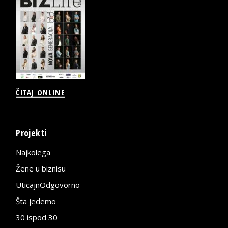
ČITAJ ONLINE
Projekti
Najkolega
Žene u biznisu
UticajnOdgovorno
Šta jedemo
30 ispod 30