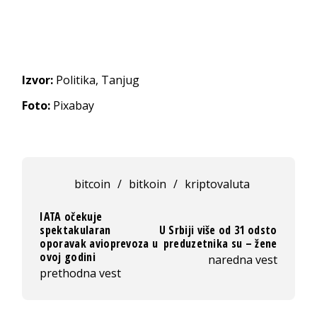
Izvor:
Politika, Tanjug
Foto:
Pixabay
bitcoin
/
bitkoin
/
kriptovaluta
IATA očekuje
spektakularan
U Srbiji više od 31 odsto
oporavak avioprevoza u
preduzetnika su – žene
ovoj godini
naredna vest
prethodna vest