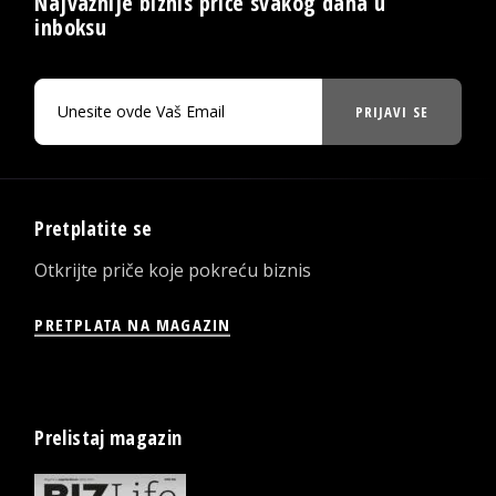
Najvažnije biznis priče svakog dana u
inboksu
PRIJAVI SE
Pretplatite se
Otkrijte priče koje pokreću biznis
PRETPLATA NA MAGAZIN
Prelistaj magazin