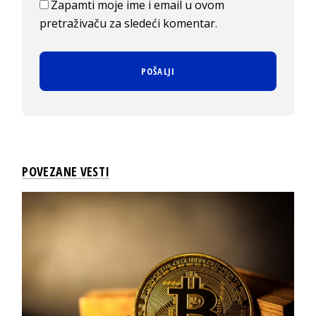
Zapamti moje ime i email u ovom
pretraživaču za sledeći komentar.
POVEZANE VESTI