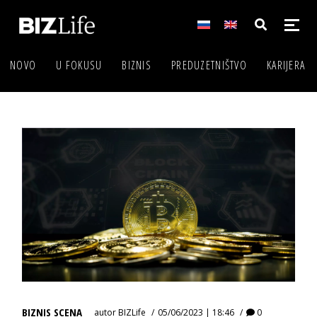
NOVO
U FOKUSU
BIZNIS
PREDUZETNIŠTVO
KARIJERA
BIZNIS SCENA
autor
BIZLife
05/06/2023 | 18:46
0