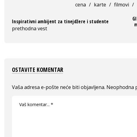
cena
/
karte
/
filmovi
/
Gl
Inspirativni ambijent za tinejdžere i studente
m
prethodna vest
OSTAVITE KOMENTAR
Vaša adresa e-pošte neće biti objavljena.
Neophodna p