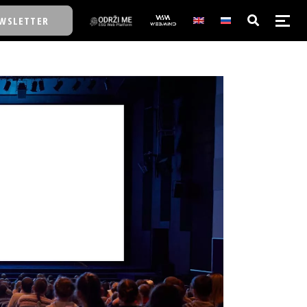
WSLETTER
E/SCHOOL
E/SCHOOL
A
A