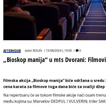
AFTERHOUR
autor
BIZLife
15/08/2024 | 19:00
0
„Bioskop manija“ u mts Dvorani: Filmovi
Filmska akcija „Bioskop manija“ biće održana u sredu 
cena karata za filmove toga dana biće za svačiji džep 
Na repertoaru će se tokom filmske akcije naći osam trenut
među kojima su: Marvelov DEDPUL I VULVERIN; triler SAK