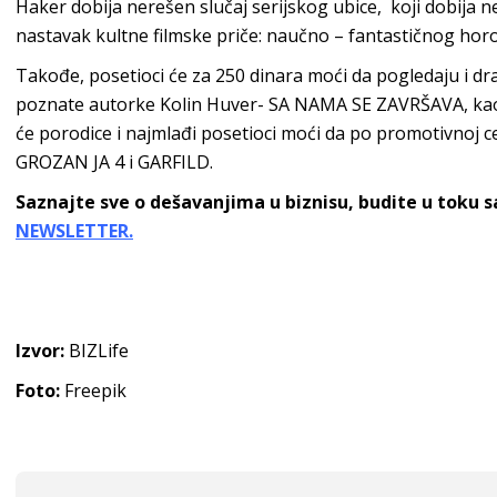
Haker dobija nerešen slučaj serijskog ubice, koji dobija n
nastavak kultne filmske priče: naučno – fantastičnog ho
Takođe, posetioci će za 250 dinara moći da pogledaju i dr
poznate autorke Kolin Huver- SA NAMA SE ZAVRŠAVA, k
će porodice i najmlađi posetioci moći da po promotivnoj 
GROZAN JA 4 i GARFILD.
Saznajte sve o dešavanjima u biznisu, budite u toku 
NEWSLETTER.
Izvor:
BIZLife
Foto:
Freepik