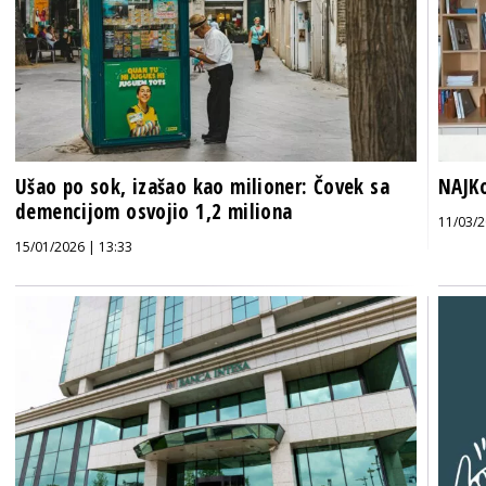
Ušao po sok, izašao kao milioner: Čovek sa
NAJKo
demencijom osvojio 1,2 miliona
11/03/2
15/01/2026 | 13:33