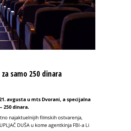
 za samo 250 dinara
21. avgusta u mts Dvorani, a specijalna
– 250 dinara.
no najaktuelnijih filmskih ostvarenja,
UPLJAČ DUŠA u kome agentkinja FBI-a Li