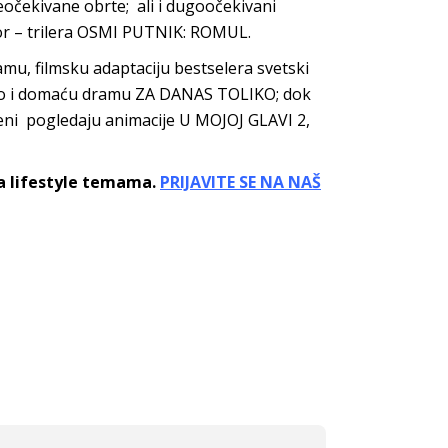
eočekivane obrte; ali i dugoočekivani
ror – trilera OSMI PUTNIK: ROMUL.
amu, filmsku adaptaciju bestselera svetski
ao i domaću dramu ZA DANAS TOLIKO; dok
ceni pogledaju animacije U MOJOJ GLAVI 2,
sa lifestyle temama.
PRIJAVITE SE NA NAŠ