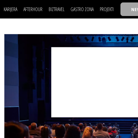
KARIJERA
AFTERHOUR
BIZTRAVEL
GASTRO ZONA
PROJEKTI
NE
POSAO
FILM I SCENA
NAJKOLEGA
LJUDI (HR)
KNJIGE
TASTY TALKS
POSAO
FILM I SCENA
NAJKOLEGA
JE
MOJ UGAO
AUTO SVET
30 ISPOD 30
LJUDI (HR)
KNJIGE
TASTY TALKS
USAVRŠAVANJE
STIL
BACK TO OFFIC
JE
MOJ UGAO
AUTO SVET
30 ISPOD 30
KNOW-HOW
WELLBEING
BIZBENDOVI
USAVRŠAVANJE
STIL
BACK TO OFFIC
BIZKOLEGIJUM
KNOW-HOW
WELLBEING
BIZBENDOVI
BMW BIZNIS LIG
BIZKOLEGIJUM
BIZLIFE WEEK
BMW BIZNIS LIG
IZJAVA GODINE
BIZLIFE WEEK
IZJAVA GODINE