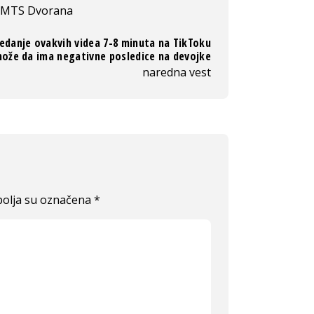
MTS Dvorana
edanje ovakvih videa 7-8 minuta na TikToku
ože da ima negativne posledice na devojke
naredna vest
olja su označena
*