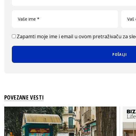
Zapamti moje ime i email u ovom pretraživaču za sl
POVEZANE VESTI