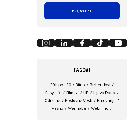
PRIJAVI SE
TAGOVI
30 Ispod 30
Bitno
Bizbendovi
Easy Life
Filmovi
HR
Izjava Dana
Odrzime
Poslovne Vesti
Putovanja
Važno
Wannabe
Webmind