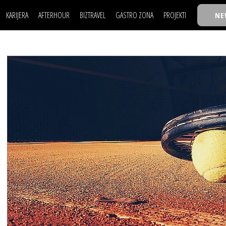
KARIJERA
AFTERHOUR
BIZTRAVEL
GASTRO ZONA
PROJEKTI
NE
POSAO
FILM I SCENA
NAJKOLEGA
LJUDI (HR)
KNJIGE
TASTY TALKS
POSAO
FILM I SCENA
NAJKOLEGA
JE
MOJ UGAO
AUTO SVET
30 ISPOD 30
LJUDI (HR)
KNJIGE
TASTY TALKS
USAVRŠAVANJE
STIL
BACK TO OFFIC
JE
MOJ UGAO
AUTO SVET
30 ISPOD 30
KNOW-HOW
WELLBEING
BIZBENDOVI
USAVRŠAVANJE
STIL
BACK TO OFFIC
BIZKOLEGIJUM
KNOW-HOW
WELLBEING
BIZBENDOVI
BMW BIZNIS LIG
BIZKOLEGIJUM
BIZLIFE WEEK
BMW BIZNIS LIG
IZJAVA GODINE
BIZLIFE WEEK
IZJAVA GODINE