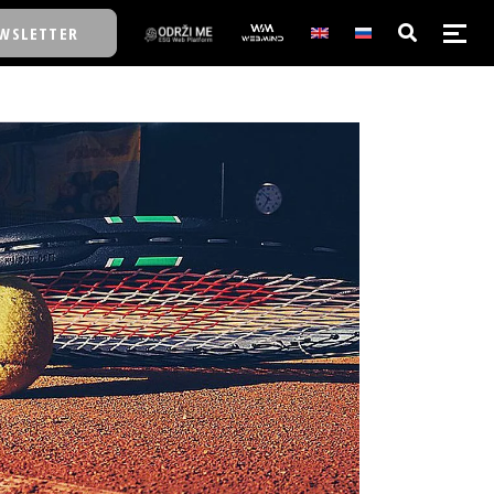
WSLETTER
E/SCHOOL
E/SCHOOL
A
A