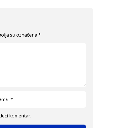
olja su označena
*
edeći komentar.