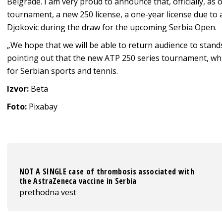
Belgrade. I am very proud to announce that, officially, as 
tournament, a new 250 license, a one-year license due to 
Djokovic during the draw for the upcoming Serbia Open.
„We hope that we will be able to return audience to stand
pointing out that the new ATP 250 series tournament, whic
for Serbian sports and tennis.
Izvor:
Beta
Foto:
Pixabay
NOT A SINGLE case of thrombosis associated with
the AstraZeneca vaccine in Serbia
prethodna vest