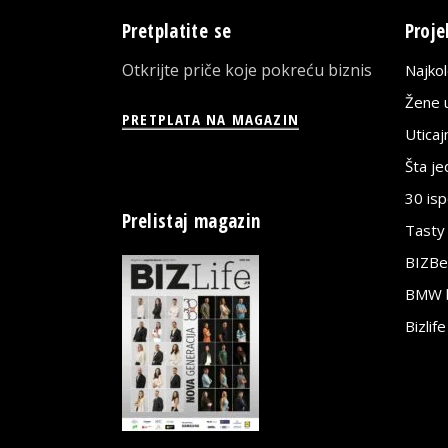
Pretplatite se
Proje
Otkrijte priče koje pokreću biznis
Najko
Žene u
PRETPLATA NA MAGAZIN
Utica
Šta j
30 is
Prelistaj magazin
Tasty
BIZBe
BMW bi
Bizlif