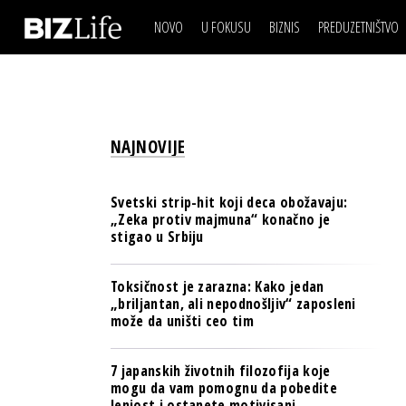
NOVO
U FOKUSU
BIZNIS
PREDUZETNIŠTVO
IZJAVA DANA
BIZNIS SCENA
VIDEO
REAL ESTATE
IZJAVA DANA
BIZNIS SCENA
BREND I KOMUNIKACI
VIDEO
REAL ESTATE
ESG & ENERGY
NAJNOVIJE
BREND I KOMUNIKACI
BANKE
ESG & ENERGY
OSIGURANJE
Svetski strip-hit koji deca obožavaju:
BANKE
„Zeka protiv majmuna“ konačno je
TECH I AI
stigao u Srbiju
OSIGURANJE
BIZNIS & SPORT
TECH I AI
Toksičnost je zarazna: Kako jedan
PULS REGIONA
„briljantan, ali nepodnošljiv“ zaposleni
BIZNIS & SPORT
može da uništi ceo tim
NOVO NA RAFU
PULS REGIONA
7 japanskih životnih filozofija koje
NOVO NA RAFU
mogu da vam pomognu da pobedite
lenjost i ostanete motivisani