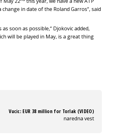
of May 22
this year, we have a new ATP
a change in date of the Roland Garros“, said
s as soon as possible,“ Djokovic added,
h will be played in May, is a great thing
Vucic: EUR 38 million for Torlak (VIDEO)
naredna vest