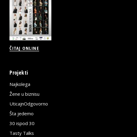
ČITAJ ONLINE
Projekti
Najkolega
Žene u biznisu
UticajnOdgovorno
Šta jedemo
30 ispod 30
Tasty Talks