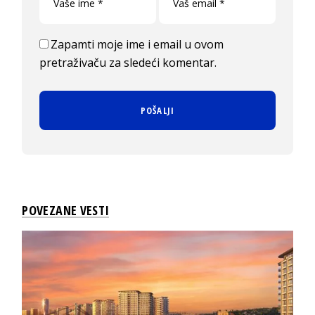
Zapamti moje ime i email u ovom
pretraživaču za sledeći komentar.
POVEZANE VESTI