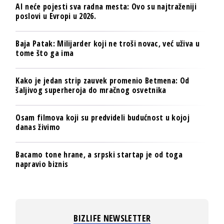
AI neće pojesti sva radna mesta: Ovo su najtraženiji
poslovi u Evropi u 2026.
Baja Patak: Milijarder koji ne troši novac, već uživa u
tome što ga ima
Kako je jedan strip zauvek promenio Betmena: Od
šaljivog superheroja do mračnog osvetnika
Osam filmova koji su predvideli budućnost u kojoj
danas živimo
Bacamo tone hrane, a srpski startap je od toga
napravio biznis
BIZLIFE NEWSLETTER