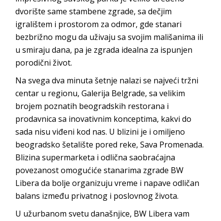
dvorište same stambene zgrade, sa dečjim
igralištem i prostorom za odmor, gde stanari
bezbrižno mogu da uživaju sa svojim mališanima ili
u smiraju dana, pa je zgrada idealna za ispunjen
porodični život.
Na svega dva minuta šetnje nalazi se najveći tržni
centar u regionu, Galerija Belgrade, sa velikim
brojem poznatih beogradskih restorana i
prodavnica sa inovativnim konceptima, kakvi do
sada nisu viđeni kod nas. U blizini je i omiljeno
beogradsko šetalište pored reke, Sava Promenada.
Blizina supermarketa i odlična saobraćajna
povezanost omogućiće stanarima zgrade BW
Libera da bolje organizuju vreme i napave odličan
balans između privatnog i poslovnog života.
U užurbanom svetu današnjice, BW Libera vam