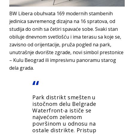
BW Libera obuhvata 169 modernih stambenih
jedinica savremenog dizajna na 16 spratova, od
studija do onih sa četiri spavaće sobe. Svaki stan
obiluje dnevnom svetlošću i ima terasu sa koje se,
zavisno od orijentacije, pruža pogled na park,
unutrašnje dvorište zgrade, novi simbol prestonice
– Kulu Beograd ili impresivnu panoramu starog
dela grada.
Park distrikt smešten u
istočnom delu Belgrade
Waterfront-a ističe se
najvećom zelenom
površinom u odnosu na
ostale distrikte. Pristup