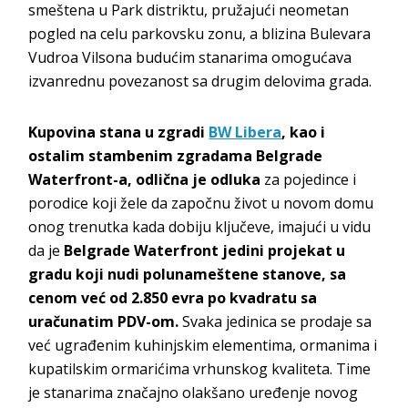
smeštena u Park distriktu, pružajući neometan
pogled na celu parkovsku zonu, a blizina Bulevara
Vudroa Vilsona budućim stanarima omogućava
izvanrednu povezanost sa drugim delovima grada.
Kupovina stana u zgradi
BW Libera
, kao i
ostalim stambenim zgradama Belgrade
Waterfront-a, odlična je odluka
za pojedince i
porodice koji žele da započnu život u novom domu
onog trenutka kada dobiju ključeve, imajući u vidu
da je
Belgrade Waterfront jedini projekat u
gradu koji nudi polunameštene stanove, sa
cenom već od 2.850 evra po kvadratu sa
uračunatim PDV-om.
Svaka jedinica se prodaje sa
već ugrađenim kuhinjskim elementima, ormanima i
kupatilskim ormarićima vrhunskog kvaliteta. Time
je stanarima značajno olakšano uređenje novog