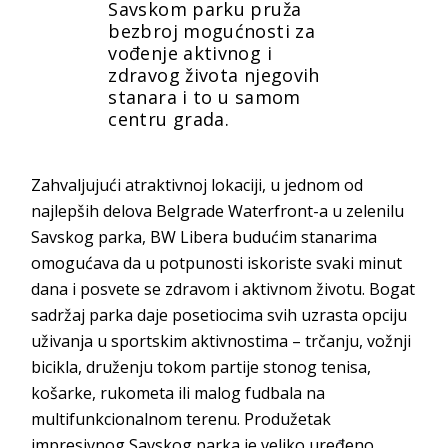
Savskom parku pruža
bezbroj mogućnosti za
vođenje aktivnog i
zdravog života njegovih
stanara i to u samom
centru grada.
Zahvaljujući atraktivnoj lokaciji, u jednom od
najlepših delova Belgrade Waterfront-a u zelenilu
Savskog parka, BW Libera budućim stanarima
omogućava da u potpunosti iskoriste svaki minut
dana i posvete se zdravom i aktivnom životu. Bogat
sadržaj parka daje posetiocima svih uzrasta opciju
uživanja u sportskim aktivnostima – trčanju, vožnji
bicikla, druženju tokom partije stonog tenisa,
košarke, rukometa ili malog fudbala na
multifunkcionalnom terenu. Produžetak
impresivnog Savskog parka je veliko uređeno