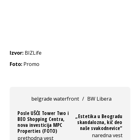
Izvor:
BIZLife
Foto:
Promo
belgrade waterfront
/
BW Libera
Posle UŠĆE Tower Two i
„Estetika u Beogradu
BEO Shopping Centra,
skandalozna, kič deo
nova investicija MPC
naše svakodnevice“
Properties (FOTO)
naredna vest
prethodna vest