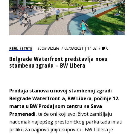
REAL ESTATE
autor
BIZLife
05/03/2021 | 14:02
0
Belgrade Waterfront predstavlja novu
stambenu zgradu – BW Libera
Prodaja stanova u novoj stambenoj zgradi
Belgrade Waterfront-a,
BW Libera
,
počinje 12.
marta
u BW Prodajnom centru na Sava
Promenadi
, te će oni koji svoj život zamišljaju
nadomak najlepšeg prestoničkog parka tada imati
priliku za najpovoljniju kupovinu. BW Libera je