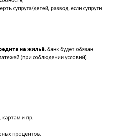
собность;
рть супруга/детей, развод, если супруги
редита на жильё
, банк будет обязан
атежей (при соблюдении условий).
 картам и пр.
фных процентов.