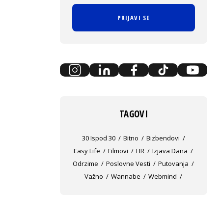
PRIJAVI SE
TAGOVI
30 Ispod 30
Bitno
Bizbendovi
Easy Life
Filmovi
HR
Izjava Dana
Odrzime
Poslovne Vesti
Putovanja
Važno
Wannabe
Webmind