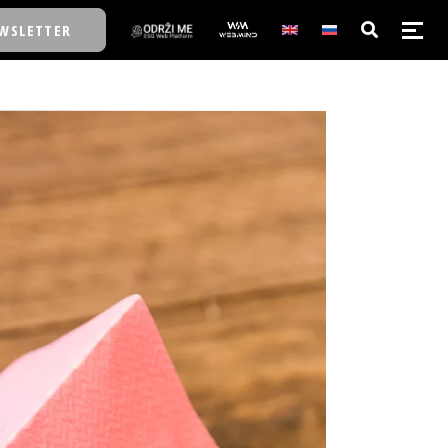
WSLETTER
E/SCHOOL
E/SCHOOL
A
A