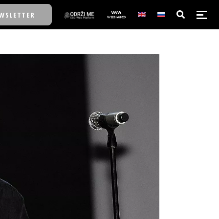
WSLETTER
E/SCHOOL
E/SCHOOL
A
A