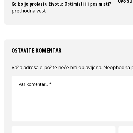
Ovo su 
Ko bolje prolazi u životu: Optimisti ili pesimisti?
prethodna vest
OSTAVITE KOMENTAR
Vaša adresa e-pošte neće biti objavljena.
Neophodna p