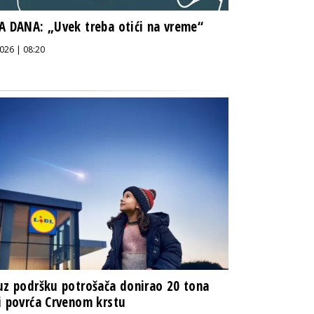
A DANA: „Uvek treba otići na vreme“
026 | 08:20
uz podršku potrošača donirao 20 tona
i povrća Crvenom krstu