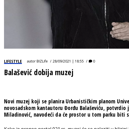
LIFESTYLE
autor
BIZLife
28/09/2021 | 18:55
0
Balašević dobija muzej
Novi muzej koji se planira Urbanističkim planom Univ
novosadskom kantautoru Đorđu Balaševiću, potvrdio j
Miladinović, navodeći da će prostor u tom parku biti