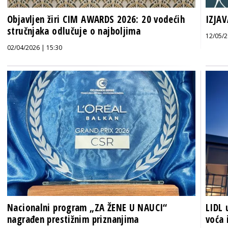
Objavljen žiri CIM AWARDS 2026: 20 vodećih
IZJAV
stručnjaka odlučuje o najboljima
12/05/2
02/04/2026 | 15:30
Nacionalni program „ZA ŽENE U NAUCI“
LIDL 
nagrađen prestižnim priznanjima
voća 