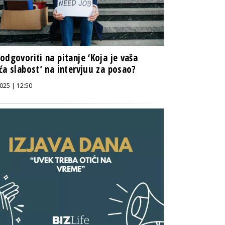
odgovoriti na pitanje ‘Koja je vaša
ća slabost’ na intervjuu za posao?
025 | 12:50