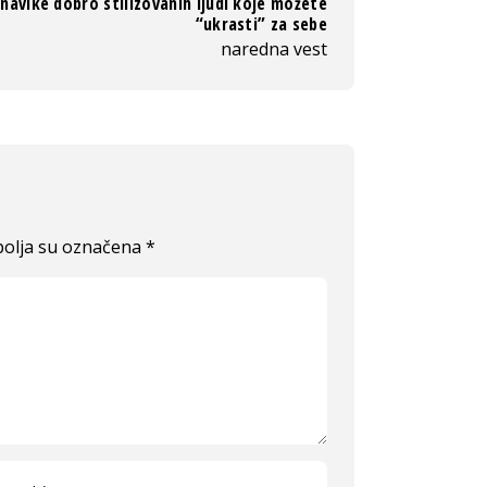
navike dobro stilizovanih ljudi koje možete
“ukrasti” za sebe
naredna vest
olja su označena
*