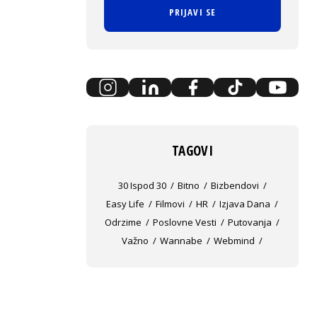
PRIJAVI SE
TAGOVI
30 Ispod 30
Bitno
Bizbendovi
Easy Life
Filmovi
HR
Izjava Dana
Odrzime
Poslovne Vesti
Putovanja
Važno
Wannabe
Webmind