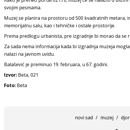
Kako je preneo portal 021.rs, muzej će se nalaziti u blizin
svojim pesmama.
Muzej se planira na prostoru od 500 kvadratnih metara, im
memorijalnu salu, kao i tehničke i ostale prostorije.
Prema predlogu urbanista, pre izgradnje bi morao da se r
Za sada nema informacija kada bi izgradnja muzeja mogla 
nalazi na javnom uvidu.
Balašević je preminuo 19. februara, u 67. godini.
Izvor:
Beta, 021
Foto:
Beta
novi sad
/
muzej
/
djor