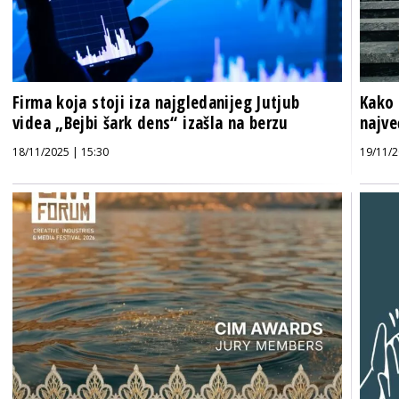
Firma koja stoji iza najgledanijeg Jutjub
Kako 
videa „Bejbi šark dens“ izašla na berzu
najve
18/11/2025 | 15:30
19/11/2