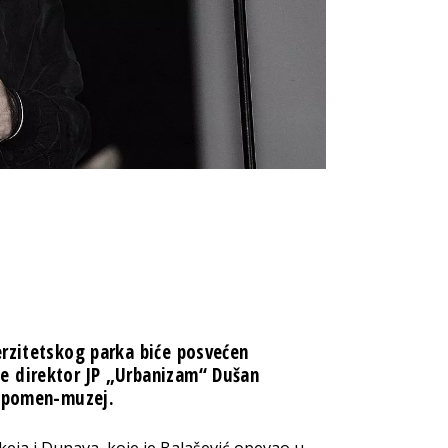
erzitetskog parka biće posvećen
e direktor JP „Urbanizam“ Dušan
 spomen-muzej.