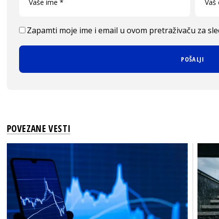
Zapamti moje ime i email u ovom pretraživaču za sl
POVEZANE VESTI