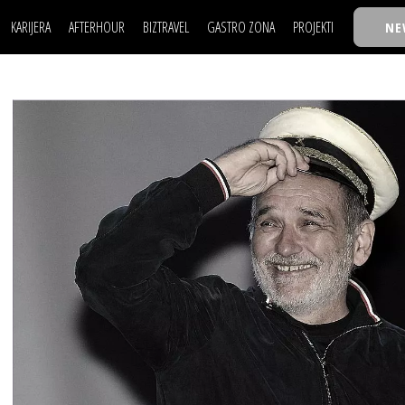
KARIJERA
AFTERHOUR
BIZTRAVEL
GASTRO ZONA
PROJEKTI
NE
POSAO
FILM I SCENA
NAJKOLEGA
LJUDI (HR)
KNJIGE
TASTY TALKS
POSAO
FILM I SCENA
NAJKOLEGA
JE
MOJ UGAO
AUTO SVET
30 ISPOD 30
LJUDI (HR)
KNJIGE
TASTY TALKS
USAVRŠAVANJE
STIL
BACK TO OFFIC
JE
MOJ UGAO
AUTO SVET
30 ISPOD 30
KNOW-HOW
WELLBEING
BIZBENDOVI
USAVRŠAVANJE
STIL
BACK TO OFFIC
BIZKOLEGIJUM
KNOW-HOW
WELLBEING
BIZBENDOVI
BMW BIZNIS LIG
BIZKOLEGIJUM
BIZLIFE WEEK
BMW BIZNIS LIG
IZJAVA GODINE
BIZLIFE WEEK
IZJAVA GODINE