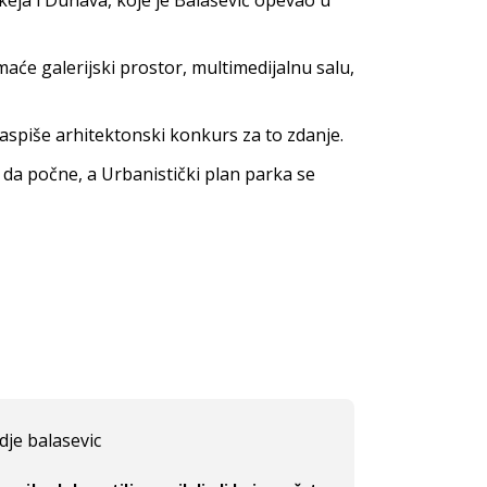
i keja i Dunava, koje je Balašević opevao u
aće galerijski prostor, multimedijalnu salu,
aspiše arhitektonski konkurs za to zdanje.
da počne, a Urbanistički plan parka se
dje balasevic