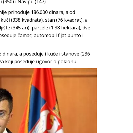
 (350) i Navipu (147).
je prihoduje 186.000 dinara, a od
ći (338 kvadrata), stan (76 kvadrat), a
ište (345 ari), parcele (1,38 hektara), dve
seduje čamac, automobil fijat punto i
 dinara, a poseduje i kuće i stanove (236
 za koji poseduje ugovor o poklonu.