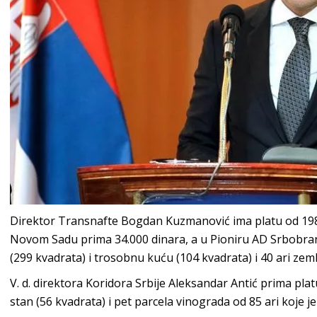
Direktor Transnafte Bogdan Kuzmanović ima platu od 198
Novom Sadu prima 34.000 dinara, a u Pioniru AD Srbobra
(299 kvadrata) i trosobnu kuću (104 kvadrata) i 40 ari zemlj
V. d. direktora Koridora Srbije Aleksandar Antić prima pl
stan (56 kvadrata) i pet parcela vinograda od 85 ari koje 