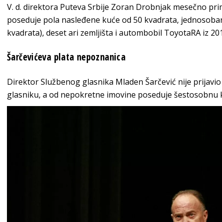
V. d. direktora Puteva Srbije Zoran Drobnjak mesečno pri
poseduje pola nasleđene kuće od 50 kvadrata, jednosoban
kvadrata), deset ari zemljišta i autombobil ToyotaRA iz 20
Šarčevićeva plata nepoznanica
Direktor Službenog glasnika Mladen Šarčević nije prijav
glasniku, a od nepokretne imovine poseduje šestosobnu kuć