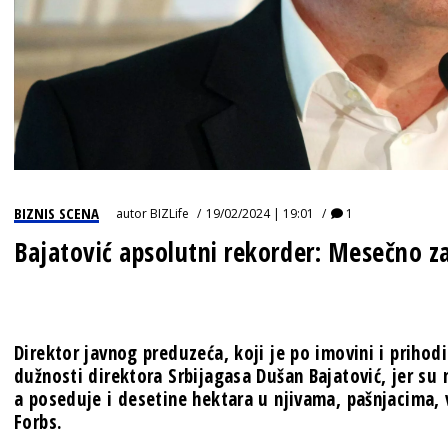
BIZNIS SCENA
autor
BIZLife
19/02/2024 | 19:01
1
Bajatović apsolutni rekorder: Mesečno za
Direktor javnog preduzeća, koji je po imovini i prihodi
dužnosti direktora Srbijagasa Dušan Bajatović, jer su
a poseduje i desetine hektara u njivama, pašnjacima, 
Forbs.