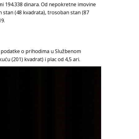
mi 194.338 dinara. Od nepokretne imovine
 stan (48 kvadrata), trosoban stan (87
19.
io podatke o prihodima u Službenom
u (201) kvadrat) i plac od 4,5 ari.