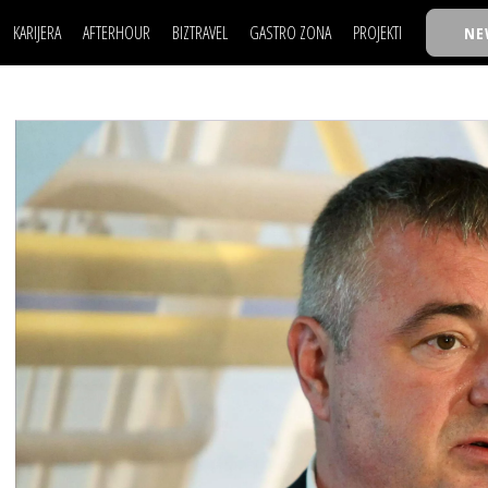
KARIJERA
AFTERHOUR
BIZTRAVEL
GASTRO ZONA
PROJEKTI
NE
POSAO
FILM I SCENA
NAJKOLEGA
LJUDI (HR)
KNJIGE
TASTY TALKS
POSAO
FILM I SCENA
NAJKOLEGA
JE
MOJ UGAO
AUTO SVET
30 ISPOD 30
LJUDI (HR)
KNJIGE
TASTY TALKS
USAVRŠAVANJE
STIL
BACK TO OFFIC
JE
MOJ UGAO
AUTO SVET
30 ISPOD 30
KNOW-HOW
WELLBEING
BIZBENDOVI
USAVRŠAVANJE
STIL
BACK TO OFFIC
BIZKOLEGIJUM
KNOW-HOW
WELLBEING
BIZBENDOVI
BMW BIZNIS LIG
BIZKOLEGIJUM
BIZLIFE WEEK
BMW BIZNIS LIG
IZJAVA GODINE
BIZLIFE WEEK
IZJAVA GODINE