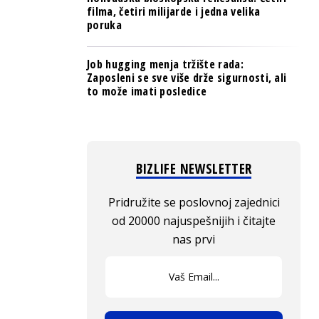
filma, četiri milijarde i jedna velika
poruka
Job hugging menja tržište rada:
Zaposleni se sve više drže sigurnosti, ali
to može imati posledice
BIZLIFE NEWSLETTER
Pridružite se poslovnoj zajednici
od 20000 najuspešnijih i čitajte
nas prvi