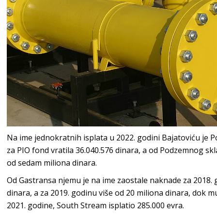
Na ime jednokratnih isplata u 2022. godini Bajatoviću je
za PIO fond vratila 36.040.576 dinara, a od Podzemnog skl
od sedam miliona dinara.
Od Gastransa njemu je na ime zaostale naknade za 2018. g
dinara, a za 2019. godinu više od 20 miliona dinara, dok 
2021. godine, South Stream isplatio 285.000 evra.