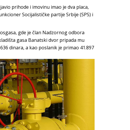
javio prihode i imovinu imao je dva placa,
kcioner Socijalističke partije Srbije (SPS) i
rosgasa, gde je član Nadzornog odbora
ladišta gasa Banatski dvor pripada mu
5.636 dinara, a kao poslanik je primao 41.897