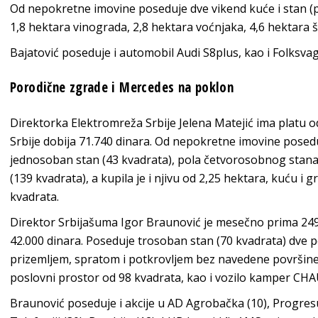
Od nepokretne imovine poseduje dve vikend kuće i stan (p
1,8 hektara vinograda, 2,8 hektara voćnjaka, 4,6 hektara š
Bajatović poseduje i automobil Audi S8plus, kao i Folksva
Porodične zgrade i Mercedes na poklon
Direktorka Elektromreža Srbije Jelena Matejić ima platu 
Srbije dobija 71.740 dinara. Od nepokretne imovine posed
jednosoban stan (43 kvadrata), pola četvorosobnog stan
(139 kvadrata), a kupila je i njivu od 2,25 hektara, kuću i g
kvadrata.
Direktor Srbijašuma Igor Braunović je mesečno prima 249.
42.000 dinara. Poseduje trosoban stan (70 kvadrata) dve 
prizemljem, spratom i potkrovljem bez navedene površine 
poslovni prostor od 98 kvadrata, kao i vozilo kamper CHAU
Braunović poseduje i akcije u AD Agrobačka (10), Progresu 