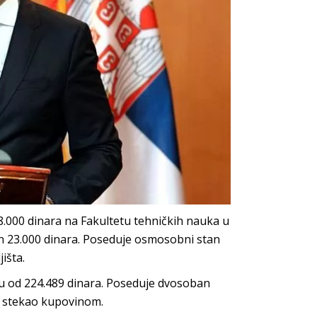
.000 dinara na Fakultetu tehničkih nauka u
n 23.000 dinara. Poseduje osmosobni stan
išta.
atu od 224.489 dinara. Poseduje dvosoban
je stekao kupovinom.