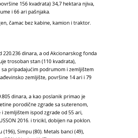
ovršine 156 kvadrata) 34,7 hektara njiva,
ume i 66 ari pašnjaka.
gen, čamac bez kabine, kamion i traktor.
od 220.236 dinara, a od Akcionarskog fonda
uje trosoban stan (110 kvadrata),
a sa pripadajućim podrumom i zemljištem
rađevinsko zemljište, površine 14 ari i 79
805 dinara, a kao poslanik primao je
petine porodične zgrade sa suterenom,
i zemljištem ispod zgrade od 55 ari,
SSON 2016. i tricikl, dobijen na poklon.
(196), Simpu (80). Metals banci (49),