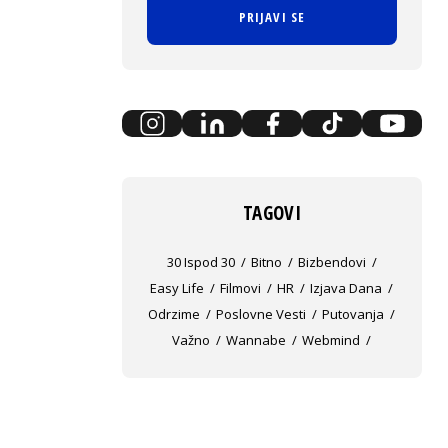
PRIJAVI SE
TAGOVI
30 Ispod 30
Bitno
Bizbendovi
Easy Life
Filmovi
HR
Izjava Dana
Odrzime
Poslovne Vesti
Putovanja
Važno
Wannabe
Webmind