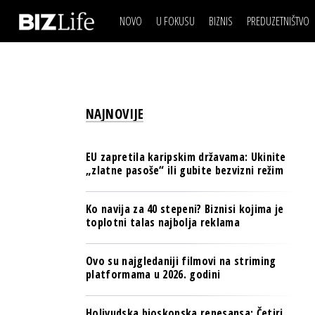
NOVO
U FOKUSU
BIZNIS
PREDUZETNIŠTVO
IZJAVA DANA
BIZNIS SCENA
VIDEO
REAL ESTATE
IZJAVA DANA
BIZNIS SCENA
BREND I KOMUNIKACI
VIDEO
REAL ESTATE
ESG & ENERGY
NAJNOVIJE
BREND I KOMUNIKACI
BANKE
ESG & ENERGY
OSIGURANJE
EU zapretila karipskim državama: Ukinite
BANKE
„zlatne pasoše“ ili gubite bezvizni režim
TECH I AI
OSIGURANJE
BIZNIS & SPORT
Ko navija za 40 stepeni? Biznisi kojima je
TECH I AI
toplotni talas najbolja reklama
PULS REGIONA
BIZNIS & SPORT
NOVO NA RAFU
Ovo su najgledaniji filmovi na striming
PULS REGIONA
platformama u 2026. godini
NOVO NA RAFU
Holivudska bioskopska renesansa: Četiri