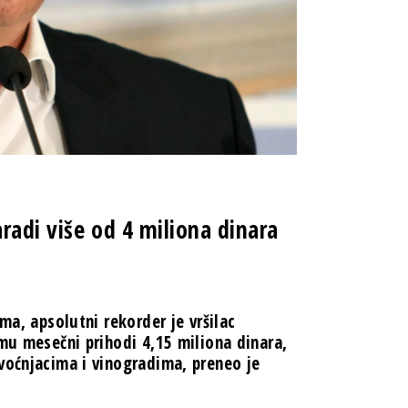
radi više od 4 miliona dinara
ma, apsolutni rekorder je vršilac
 mu mesečni prihodi 4,15 miliona dinara,
voćnjacima i vinogradima, preneo je