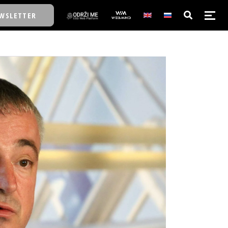
WSLETTER
E/SCHOOL
E/SCHOOL
A
A