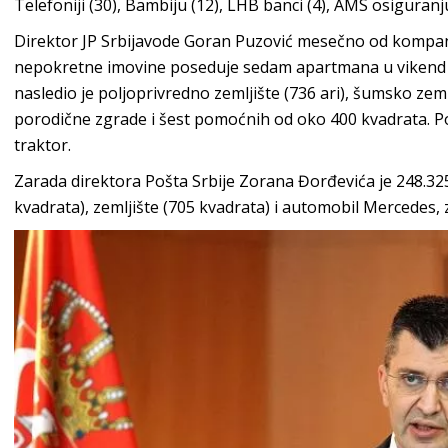
Telefoniji (30), Bambiju (12), LHB banci (4), AMS osiguranju
Direktor JP Srbijavode Goran Puzović mesečno od kompani
nepokretne imovine poseduje sedam apartmana u vikend ku
nasledio je poljoprivredno zemljište (736 ari), šumsko zemlj
porodične zgrade i šest pomoćnih od oko 400 kvadrata. Po
traktor.
Zarada direktora Pošta Srbije Zorana Đorđevića je 248.325
kvadrata), zemljište (705 kvadrata) i automobil Mercedes,