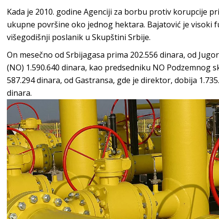
Kada je 2010. godine Agenciji za borbu protiv korupcije pri
ukupne površine oko jednog hektara. Bajatović je visoki fun
višegodišnji poslanik u Skupštini Srbije.
On mesečno od Srbijagasa prima 202.556 dinara, od Jugo
(NO) 1.590.640 dinara, kao predsedniku NO Podzemnog sk
587.294 dinara, od Gastransa, gde je direktor, dobija 1.73
dinara.