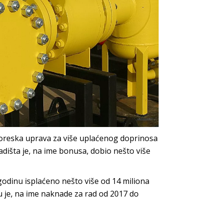
 Poreska uprava za više uplaćenog doprinosa
adišta je, na ime bonusa, dobio nešto više
odinu isplaćeno nešto više od 14 miliona
mu je, na ime naknade za rad od 2017 do