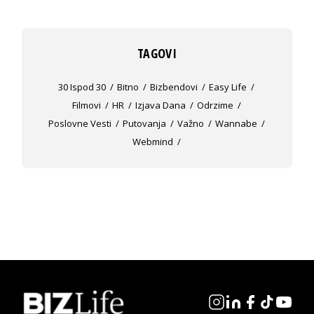
TAGOVI
30 Ispod 30
Bitno
Bizbendovi
Easy Life
Filmovi
HR
Izjava Dana
Odrzime
Poslovne Vesti
Putovanja
Važno
Wannabe
Webmind