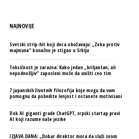
NAJNOVIJE
Svetski strip-hit koji deca obožavaju: „Zeka protiv
majmuna“ konačno je stigao u Srbiju
Toksičnost je zarazna: Kako jedan „briljantan, ali
nepodnošljiv“ zaposleni može da uništi ceo tim
7 japanskih životnih filozofija koje mogu da vam
pomognu da pobedite lenjost i ostanete motivisani
Dok AI giganti grade ChatGPT, srpski startap pravi
AI koji razume naše jezike
IZJAVA DANA: „Dobar direktor mora da služi svom