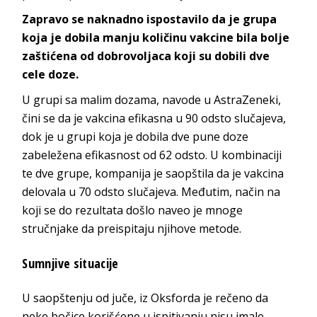
Zapravo se naknadno ispostavilo da je grupa
koja je dobila manju količinu vakcine bila bolje
zaštićena od dobrovoljaca koji su dobili dve
cele doze.
U grupi sa malim dozama, navode u AstraZeneki,
čini se da je vakcina efikasna u 90 odsto slučajeva,
dok je u grupi koja je dobila dve pune doze
zabeležena efikasnost od 62 odsto. U kombinaciji
te dve grupe, kompanija je saopštila da je vakcina
delovala u 70 odsto slučajeva. Međutim, način na
koji se do rezultata došlo naveo je mnoge
stručnjake da preispitaju njihove metode.
Sumnjive situacije
U saopštenju od juče, iz Oksforda je rečeno da
neke bočice korišćene u ispitivanju nisu imale