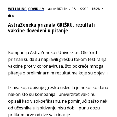
WELLBEING
COVID-19
autor
BIZLife
26/11/2020 | 15:28
,
0
AstraZeneka priznala GREŠKU, rezultati
vakcine dovedeni u pitanje
Kompanija AstraZeneka i Univerzitet Oksford
priznali su da su napravili grešku tokom testiranja
vakcine protiv koronavirusa, što pokreće mnoga
pitanja o preliminarnim rezultatima koje su objavili.
Izjava koja opisuje grešku usledila je nekoliko dana
nakon što su kompanija i univerzitet vakcinu
opisali kao visokoefikasnu, ne pominjući zašto neki
od učesnika u ispitivanju nisu dobili punu dozu
prilikom prve od dve vakcinacije