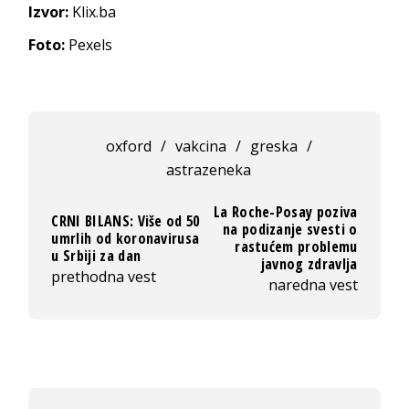
Izvor:
Klix.ba
Foto:
Pexels
oxford
/
vakcina
/
greska
/
astrazeneka
La Roche-Posay poziva
CRNI BILANS: Više od 50
na podizanje svesti o
umrlih od koronavirusa
rastućem problemu
u Srbiji za dan
javnog zdravlja
prethodna vest
naredna vest