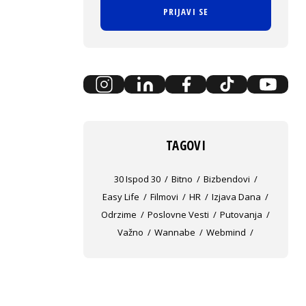
PRIJAVI SE
TAGOVI
30 Ispod 30
Bitno
Bizbendovi
Easy Life
Filmovi
HR
Izjava Dana
Odrzime
Poslovne Vesti
Putovanja
Važno
Wannabe
Webmind