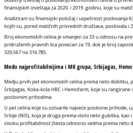
Godišnji izveštaj o poslovanju ekonomskih celina u privred
finansijskih izveštaja za 2020. i 2019. godinu, koje su mat
Analizirani su finansijski položaj i uspešnost poslovanja 
kojih su, pored matičnih privrednih društava, poslovala i 2
Broj ekonomskih celina je smanjen za 33 u odnosu na pret
pridruženih pravnih lica povećan za 19, dok je broj zapo
320.567 na 316.785.
Među najprofitabilnijima i MK grupa, Srbijagas, He
Medju prvih pet ekonomskih celina prema neto dobitku, p
Srbijagas, Koka-kola HBC i Hemofarm, koje su rangirane i
poslovnim prihodima.
U pet celina koje su ostvarile najveće poslovne prihode, uz
Srbije (NIS), koja je druga prema visini neto gubitka, kao i
visoku profitabilnost (šesta odnosno sedma prema neto d