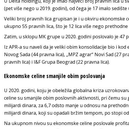
U Delta holdingu, koji je imao najveći broj pravnih lica u 
(pet više nego u 2019. godini), od čega je 17 imalo sedište
Veliki broj pravnih lica grupisan je i u okviru ekonomske 
ukupno 55 pravnih lica, što je 12 lica više nego prethodne
Zatim, u sklopu MК grupe u 2020. godini poslovalo je 47 po
Iz APR-a su naveli da je veliki obim konsolidacije bio i ko
Novog Sada (44 pravna lica), „MPZ agrar“ Novi Sad (27 pra
pravnih lica) i I&F Grupa Beograd (22 pravna lica).
Ekonomske celine smanjile obim poslovanja
U 2020. godini, koju je obeležila globalna kriza uzroko
celine su smanjile obim poslovnih aktivnosti, pri čemu s
milijardi dinara, za 6,7 odsto manje u odnosu na prethod
milijardi dinara, koji su opadali bržim tempom, po stopi od
Na ukupnom nivou su ekonomske celine poslovale profitabi