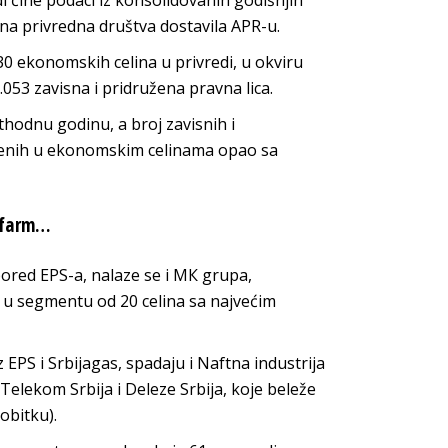
i čine podaci iz konsolidovanih godišnjih
ična privredna društva dostavila APR-u.
630 ekonomskih celina u privredi, u okviru
.053 zavisna i pridružena pravna lica.
hodnu godinu, a broj zavisnih i
slenih u ekonomskim celinama opao sa
mofarm…
ored EPS-a, nalaze se i MК grupa,
 u segmentu od 20 celina sa najvećim
 EPS i Srbijagas, spadaju i Naftna industrija
 Telekom Srbija i Deleze Srbija, koje beleže
obitku).