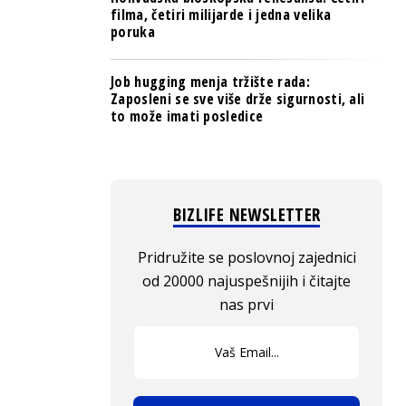
filma, četiri milijarde i jedna velika
poruka
Job hugging menja tržište rada:
Zaposleni se sve više drže sigurnosti, ali
to može imati posledice
BIZLIFE NEWSLETTER
Pridružite se poslovnoj zajednici
od 20000 najuspešnijih i čitajte
nas prvi