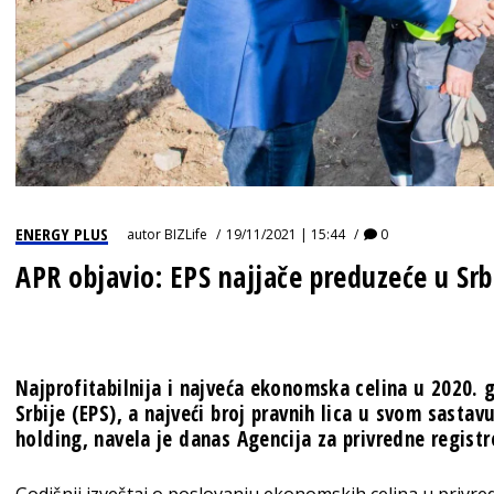
ENERGY PLUS
autor
BIZLife
19/11/2021 | 15:44
0
APR objavio: EPS najjače preduzeće u Srbi
Najprofitabilnija i najveća ekonomska celina u 2020. go
Srbije (EPS), a najveći broj pravnih lica u svom sastav
holding, navela je danas Agencija za privredne registr