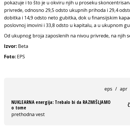
pokazuje i to što je u okviru njih u proseku skoncentrisan
privrede, odnosno 29,5 odsto ukupnih prihoda i 29,4 odst
dobitka i 14,9 odsto neto gubitka, dok u finansijskim kap
poslovnoj imovini i 33,8 odsto u kapitalu, a u ukupnom gu
Od ukupnog broja zaposlenih na nivou privrede, na njih s
Izvor:
Beta
Foto:
EPS
eps
/
apr
NUKLEARNA energija: Trebalo bi da RAZMIŠLJAMO
Č
o tome
prethodna vest