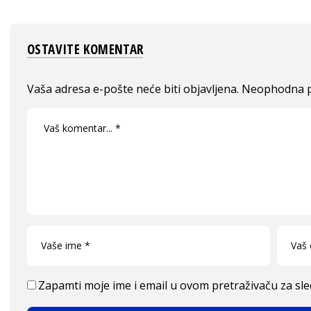
OSTAVITE KOMENTAR
Vaša adresa e-pošte neće biti objavljena.
Neophodna p
Zapamti moje ime i email u ovom pretraživaču za sl