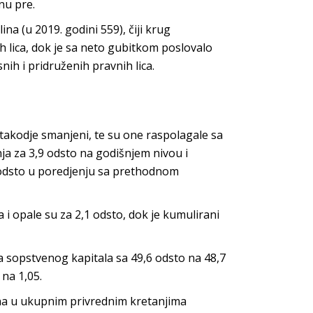
nu pre.
na (u 2019. godini 559), čiji krug
h lica, dok je sa neto gubitkom poslovalo
ih i pridruženih pravnih lica.
 takodje smanjeni, te su one raspolagale sa
ja za 3,9 odsto na godišnjem nivou i
,4 odsto u poredjenju sa prethodnom
i opale su za 2,1 odsto, dok je kumulirani
a sopstvenog kapitala sa 49,6 odsto na 48,7
 na 1,05.
ina u ukupnim privrednim kretanjima