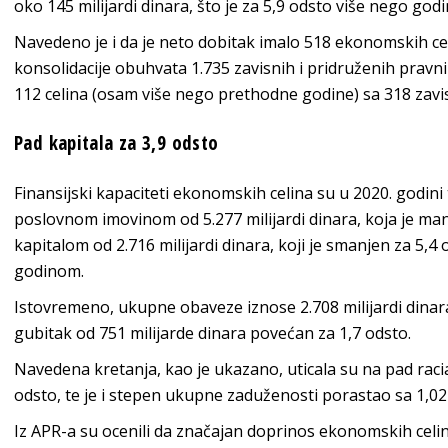
oko 145 milijardi dinara, što je za 5,9 odsto više nego godi
Navedeno je i da je neto dobitak imalo 518 ekonomskih celi
konsolidacije obuhvata 1.735 zavisnih i pridruženih pravni
112 celina (osam više nego prethodne godine) sa 318 zavisn
Pad kapitala za 3,9 odsto
Finansijski kapaciteti ekonomskih celina su u 2020. godini
poslovnom imovinom od 5.277 milijardi dinara, koja je man
kapitalom od 2.716 milijardi dinara, koji je smanjen za 5
godinom.
Istovremeno, ukupne obaveze iznose 2.708 milijardi dinara 
gubitak od 751 milijarde dinara povećan za 1,7 odsto.
Navedena kretanja, kao je ukazano, uticala su na pad raci
odsto, te je i stepen ukupne zaduženosti porastao sa 1,02
Iz APR-a su ocenili da značajan doprinos ekonomskih cel