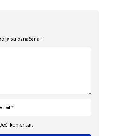
olja su označena
*
edeći komentar.