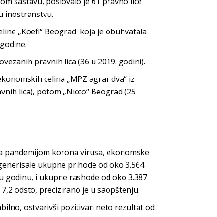
svom sastavu, poslovalo je 61 pravno lice
 u inostranstvu.
celine „Кoefi“ Beograd, koja je obuhvatala
 godine.
vezanih pravnih lica (36 u 2019. godini).
d ekonomskih celina „MPZ agrar dva“ iz
vnih lica), potom „Nicco“ Beograd (25
vana pandemijom korona virusa, ekonomske
u generisale ukupne prihode od oko 3.564
nu godinu, i ukupne rashode od oko 3.387
 7,2 odsto, precizirano je u saopštenju.
lno, ostvarivši pozitivan neto rezultat od