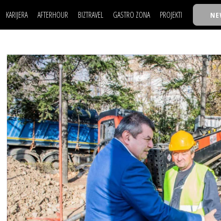
KARIJERA
AFTERHOUR
BIZTRAVEL
GASTRO ZONA
PROJEKTI
NE
POSAO
FILM I SCENA
NAJKOLEGA
LJUDI (HR)
KNJIGE
TASTY TALKS
POSAO
FILM I SCENA
NAJKOLEGA
JE
MOJ UGAO
AUTO SVET
30 ISPOD 30
LJUDI (HR)
KNJIGE
TASTY TALKS
USAVRŠAVANJE
STIL
BACK TO OFFIC
JE
MOJ UGAO
AUTO SVET
30 ISPOD 30
KNOW-HOW
WELLBEING
BIZBENDOVI
USAVRŠAVANJE
STIL
BACK TO OFFIC
BIZKOLEGIJUM
KNOW-HOW
WELLBEING
BIZBENDOVI
BMW BIZNIS LIG
BIZKOLEGIJUM
BIZLIFE WEEK
BMW BIZNIS LIG
IZJAVA GODINE
BIZLIFE WEEK
IZJAVA GODINE