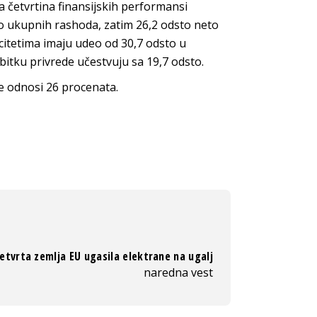
a četvrtina finansijskih performansi
o ukupnih rashoda, zatim 26,2 odsto neto
acitetima imaju udeo od 30,7 odsto u
bitku privrede učestvuju sa 19,7 odsto.
e odnosi 26 procenata.
etvrta zemlja EU ugasila elektrane na ugalj
naredna vest