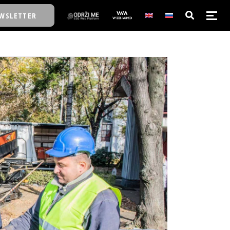
WSLETTER
E/SCHOOL
E/SCHOOL
A
A