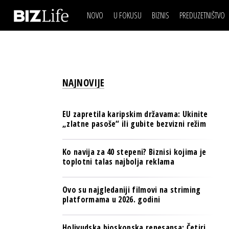
NOVO
U FOKUSU
BIZNIS
PREDUZETNIŠTVO
IZJAVA DANA
BIZNIS SCENA
VIDEO
REAL ESTATE
IZJAVA DANA
BIZNIS SCENA
BREND I KOMUNIKACI
VIDEO
REAL ESTATE
ESG & ENERGY
NAJNOVIJE
BREND I KOMUNIKACI
BANKE
ESG & ENERGY
OSIGURANJE
EU zapretila karipskim državama: Ukinite
BANKE
„zlatne pasoše“ ili gubite bezvizni režim
TECH I AI
OSIGURANJE
BIZNIS & SPORT
Ko navija za 40 stepeni? Biznisi kojima je
TECH I AI
toplotni talas najbolja reklama
PULS REGIONA
BIZNIS & SPORT
NOVO NA RAFU
Ovo su najgledaniji filmovi na striming
PULS REGIONA
platformama u 2026. godini
NOVO NA RAFU
Holivudska bioskopska renesansa: Četiri