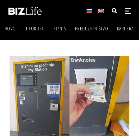
NOVO
U FOKUSU
BIZNIS
PREDUZETNIŠTVO
KARIJERA