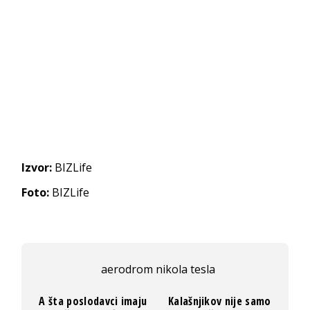
Izvor:
BIZLife
Foto:
BIZLife
aerodrom nikola tesla
A šta poslodavci imaju
Kalašnjikov nije samo