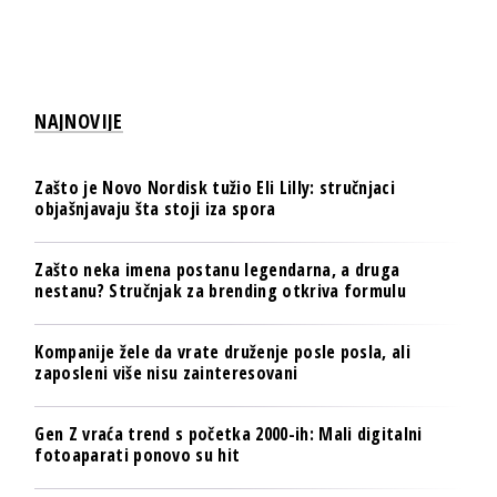
NAJNOVIJE
Zašto je Novo Nordisk tužio Eli Lilly: stručnjaci
objašnjavaju šta stoji iza spora
Zašto neka imena postanu legendarna, a druga
nestanu? Stručnjak za brending otkriva formulu
Kompanije žele da vrate druženje posle posla, ali
zaposleni više nisu zainteresovani
Gen Z vraća trend s početka 2000-ih: Mali digitalni
fotoaparati ponovo su hit