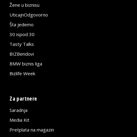
Žene u biznisu
UticajnOdgovorno
Šta jedemo
30 ispod 30
Tasty Talks
BIZBendovi
BMW biznis liga
Bizlife Week
Za partnere
Saradnja
Media Kit
Pretplata na magazin