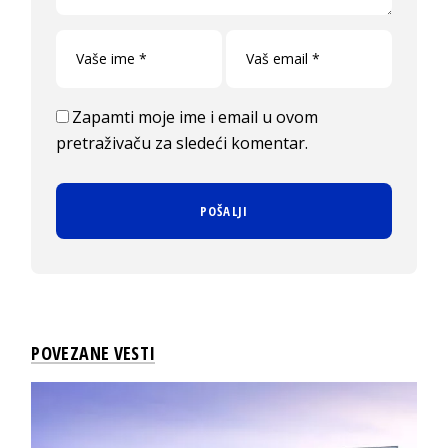
Zapamti moje ime i email u ovom
pretraživaču za sledeći komentar.
POVEZANE VESTI