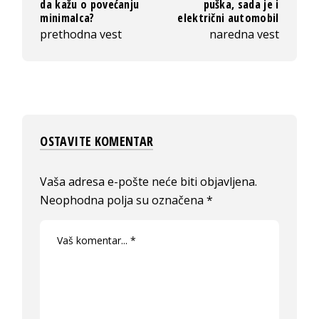
da kažu o povećanju
puška, sada je i
minimalca?
električni automobil
prethodna vest
naredna vest
OSTAVITE KOMENTAR
Vaša adresa e-pošte neće biti objavljena.
Neophodna polja su označena
*