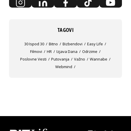
TAGOVI
30 Ispod 30
Bitno
Bizbendovi
Easy Life
Filmovi
HR
Izjava Dana
Odrzime
Poslovne Vesti
Putovanja
Važno
Wannabe
Webmind