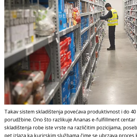
Takav sistem skladištenja povećava produktivnost i do 40
porudžbine. Ono što razlikuje Ananas e-fulfillment centar 
skladištenja robe iste vrste na različitim pozicijama, pose
pet izlaza ka kurirskim službama čime se ubrzava proces 