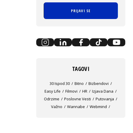
PRIJAVI SE
TAGOVI
30 Ispod 30
Bitno
Bizbendovi
Easy Life
Filmovi
HR
Izjava Dana
Odrzime
Poslovne Vesti
Putovanja
Važno
Wannabe
Webmind