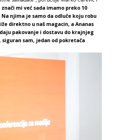
 znači mi već sada imamo preko 10
Na njima je samo da odluče koju robu
tiže direktno u naš magacin, a Ananas
rodaju pakovanje i dostavu do krajnjeg
je, siguran sam, jedan od pokretača