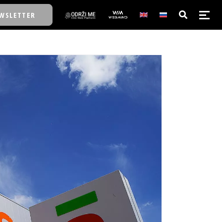
WSLETTER
E/SCHOOL
E/SCHOOL
A
A