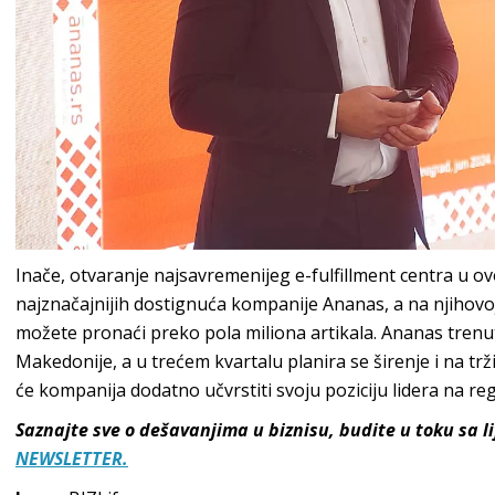
Inače, otvaranje najsavremenijeg e-fulfillment centra u o
najznačajnijih dostignuća kompanije Ananas, a na njihovo
možete pronaći preko pola miliona artikala. Ananas trenut
Makedonije, a u trećem kvartalu planira se širenje i na tr
će kompanija dodatno učvrstiti svoju poziciju lidera na r
Saznajte sve o dešavanjima u biznisu, budite u toku sa 
NEWSLETTER.