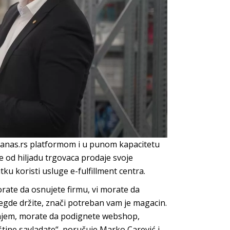
ananas.rs platformom i u punom kapacitetu
e od hiljadu trgovaca prodaje svoje
u koristi usluge e-fulfillment centra.
orate da osnujete firmu, vi morate da
gde držite, znači potreban vam je magacin.
anjem, morate da podignete webshop,
tine savladate“, poručuje Marko Carević i