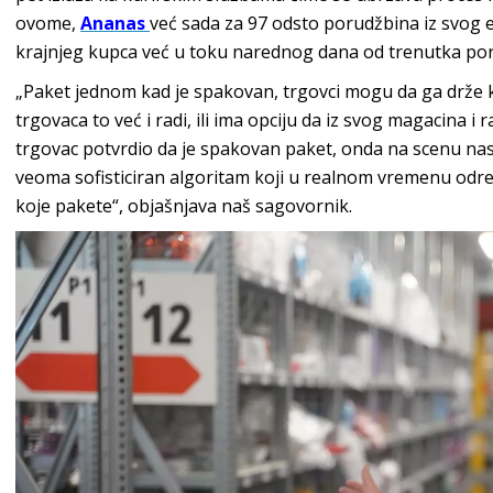
ovome,
Ananas
već sada za 97 odsto porudžbina iz svog e
krajnjeg kupca već u toku narednog dana od trenutka po
„Paket jednom kad je spakovan, trgovci mogu da ga drže ko
trgovaca to već i radi, ili ima opciju da iz svog magacina i
trgovac potvrdio da je spakovan paket, onda na scenu nast
veoma sofisticiran algoritam koji u realnom vremenu određ
koje pakete“, objašnjava naš sagovornik.