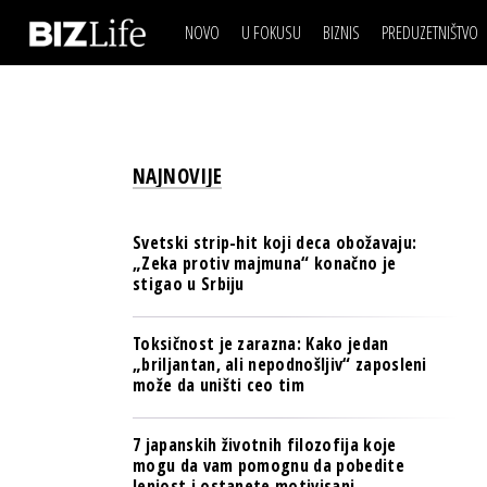
NOVO
U FOKUSU
BIZNIS
PREDUZETNIŠTVO
IZJAVA DANA
BIZNIS SCENA
VIDEO
REAL ESTATE
IZJAVA DANA
BIZNIS SCENA
BREND I KOMUNIKACI
VIDEO
REAL ESTATE
ESG & ENERGY
NAJNOVIJE
BREND I KOMUNIKACI
BANKE
ESG & ENERGY
OSIGURANJE
Svetski strip-hit koji deca obožavaju:
BANKE
„Zeka protiv majmuna“ konačno je
TECH I AI
stigao u Srbiju
OSIGURANJE
BIZNIS & SPORT
TECH I AI
Toksičnost je zarazna: Kako jedan
PULS REGIONA
„briljantan, ali nepodnošljiv“ zaposleni
BIZNIS & SPORT
može da uništi ceo tim
NOVO NA RAFU
PULS REGIONA
7 japanskih životnih filozofija koje
NOVO NA RAFU
mogu da vam pomognu da pobedite
lenjost i ostanete motivisani