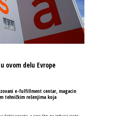
r u ovom delu Evrope
izovani e-fulfillment centar, magacin
m tehničkim rešenjima koja