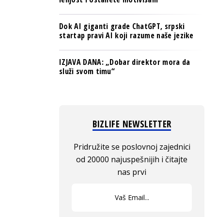
Dok AI giganti grade ChatGPT, srpski
startap pravi AI koji razume naše jezike
IZJAVA DANA: „Dobar direktor mora da
služi svom timu“
BIZLIFE NEWSLETTER
Pridružite se poslovnoj zajednici
od 20000 najuspešnijih i čitajte
nas prvi