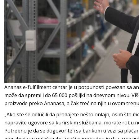
Ananas e-fulfillment centar je u potpunosti povezan sa 
može da spremi i do 65 000 pošiljki na dnevnom nivou. Viš
proizvode preko Ananasa, a čak trećina njih u ovom trenutk
„Ako ste se odlučili da prodajete nešto onlajn, osim što m
napravite ugovore sa kurirskim službama, morate robu ne
Potrebno je da se dogovorite i sa bankom u vezi sa plać
morate da se oglašavate, znači neophodno je da razne veš