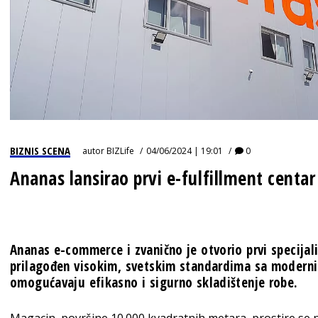
BIZNIS SCENA
autor
BIZLife
04/06/2024 | 19:01
0
Ananas lansirao prvi e-fulfillment centa
Ananas e-commerce i zvanično je otvorio prvi specijal
prilagođen visokim, svetskim standardima sa moderni
omogućavaju efikasno i sigurno skladištenje robe.