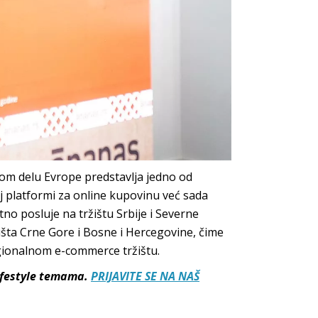
vom delu Evrope predstavlja jedno od
j platformi za online kupovinu već sada
no posluje na tržištu Srbije i Severne
žišta Crne Gore i Bosne i Hercegovine, čime
egionalnom e-commerce tržištu.
lifestyle temama.
PRIJAVITE SE NA NAŠ