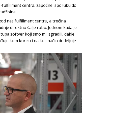
-fulfillment centra, započne isporuku do
rudžbine.
d nas fulfillment centru, a trećina
 radnje direktno šalje robu. Jednom kada je
upa softver koji smo mi izgradili, dakle
uje kom kuriru i na koji način dodeljuje