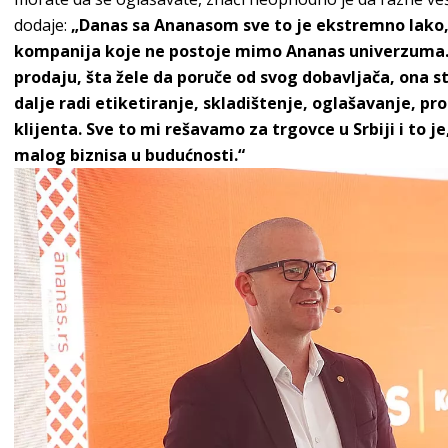
dodaje:
„Danas sa Ananasom sve to je ekstremno lako,
kompanija koje ne postoje mimo Ananas univerzuma. 
prodaju, šta žele da poruče od svog dobavljača, ona s
dalje radi etiketiranje, skladištenje, oglašavanje, p
klijenta. Sve to mi rešavamo za trgovce u Srbiji i to 
malog biznisa u budućnosti.“