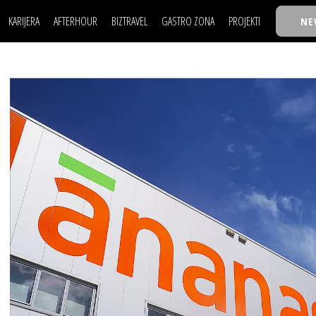
KARIJERA
AFTERHOUR
BIZTRAVEL
GASTRO ZONA
PROJEKTI
NE
POSAO
FILM I SCENA
NAJKOLEGA
LJUDI (HR)
KNJIGE
TASTY TALKS
POSAO
FILM I SCENA
NAJKOLEGA
JE
MOJ UGAO
AUTO SVET
30 ISPOD 30
LJUDI (HR)
KNJIGE
TASTY TALKS
USAVRŠAVANJE
STIL
BACK TO OFFIC
JE
MOJ UGAO
AUTO SVET
30 ISPOD 30
KNOW-HOW
WELLBEING
BIZBENDOVI
USAVRŠAVANJE
STIL
BACK TO OFFIC
BIZKOLEGIJUM
KNOW-HOW
WELLBEING
BIZBENDOVI
BMW BIZNIS LIG
BIZKOLEGIJUM
BIZLIFE WEEK
BMW BIZNIS LIG
IZJAVA GODINE
BIZLIFE WEEK
IZJAVA GODINE