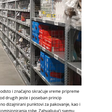
 odsto i značajno skraćuje vreme pripreme
od drugih jeste i poseban princip
bno dizajnirani punktovi za pakovanje, kao i
komisioniranja robe. Zahvaljujući svemu