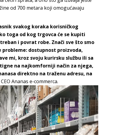
 četiri sprata, a ono što ga izdvaja jeste
dužine od 700 metara koji omogućavaju
vlasnik svakog koraka korisničkog
ko toga od kog trgovca će se kupiti
treban i povrat robe. Znači sve što smo
ite probleme: dostupnost proizvoda,
ve mi, kroz svoju kurirsku službu ili sa
tigne na najkomforniji način za njega,
nanasa direktno na traženu adresu, na
ć, CEO Ananas e-commerca.