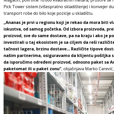
Magacin, površine 10.000 kvadratnih metara, prostire se na
Pick Tower sistem (višespratno skladištenje) i konvejer 
transport robe do bilo koje pozicije u skladištu.
„Ananas je prvi u regionu koji je rekao da mora biti 
iskustva, od samog početka. Od izbora proizvoda, pre
proizvod, sve do same dostave, pa na kraju i ako je po
investirali u taj ekosistem je sa ciljem da reši različ
tačnost lagera, brzinu dostave… Različite tipove dosta
našim partnerima, osiguravamo da klijentu pošiljka s
da isporučimo određeni proizvod, odnosno paket sa A
paketomat ili u paket zonu“
, objašnjava Marko Carevi