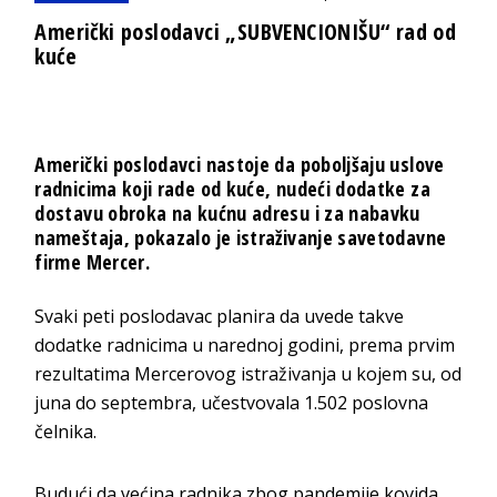
Američki poslodavci „SUBVENCIONIŠU“ rad od
kuće
Američki poslodavci nastoje da poboljšaju uslove
radnicima koji rade od kuće, nudeći dodatke za
dostavu obroka na kućnu adresu i za nabavku
nameštaja, pokazalo je istraživanje savetodavne
firme Mercer.
Svaki peti poslodavac planira da uvede takve
dodatke radnicima u narednoj godini, prema prvim
rezultatima Mercerovog istraživanja u kojem su, od
juna do septembra, učestvovala 1.502 poslovna
čelnika.
Budući da većina radnika zbog pandemije kovida