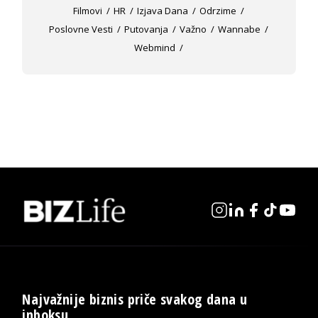
Filmovi
HR
Izjava Dana
Odrzime
Poslovne Vesti
Putovanja
Važno
Wannabe
Webmind
Najvažnije biznis priče svakog dana u
inboksu