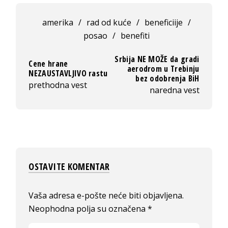
amerika
/
rad od kuće
/
beneficiije
/
posao
/
benefiti
Srbija NE MOŽE da gradi
Cene hrane
aerodrom u Trebinju
NEZAUSTAVLJIVO rastu
bez odobrenja BiH
prethodna vest
naredna vest
OSTAVITE KOMENTAR
Vaša adresa e-pošte neće biti objavljena.
Neophodna polja su označena
*