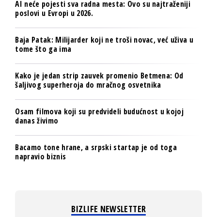
AI neće pojesti sva radna mesta: Ovo su najtraženiji
poslovi u Evropi u 2026.
Baja Patak: Milijarder koji ne troši novac, već uživa u
tome što ga ima
Kako je jedan strip zauvek promenio Betmena: Od
šaljivog superheroja do mračnog osvetnika
Osam filmova koji su predvideli budućnost u kojoj
danas živimo
Bacamo tone hrane, a srpski startap je od toga
napravio biznis
BIZLIFE NEWSLETTER