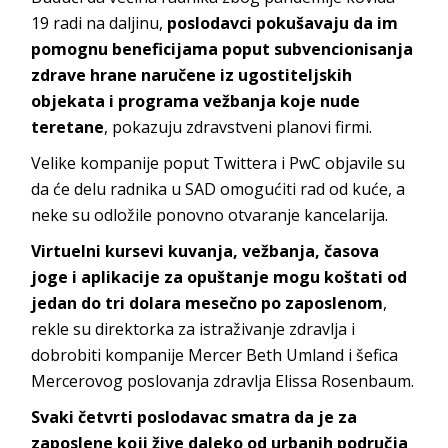
19 radi na daljinu,
poslodavci pokušavaju da im
pomognu beneficijama poput subvencionisanja
zdrave hrane naručene iz ugostiteljskih
objekata i programa vežbanja koje nude
teretane
, pokazuju zdravstveni planovi firmi.
Velike kompanije poput Twittera i PwC objavile su
da će delu radnika u SAD omogućiti rad od kuće, a
neke su odložile ponovno otvaranje kancelarija.
Virtuelni kursevi kuvanja, vežbanja, časova
joge i aplikacije za opuštanje mogu koštati od
jedan do tri dolara mesečno po zaposlenom
,
rekle su direktorka za istraživanje zdravlja i
dobrobiti kompanije Mercer Beth Umland i šefica
Mercerovog poslovanja zdravlja Elissa Rosenbaum.
Svaki četvrti poslodavac smatra da je za
zaposlene koji žive daleko od urbanih područja