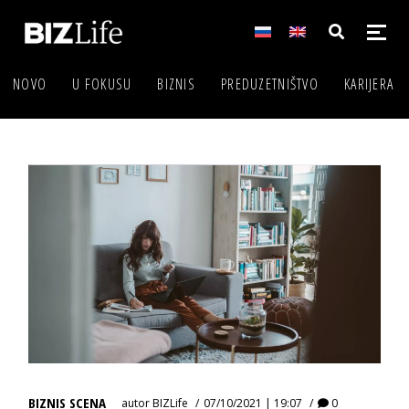
NOVO
U FOKUSU
BIZNIS
PREDUZETNIŠTVO
KARIJERA
BIZNIS SCENA
autor
BIZLife
07/10/2021 | 19:07
0