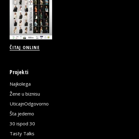
ČITAJ ONLINE
Projekti
Najkolega
Žene u biznisu
UticajnOdgovorno
Šta jedemo
30 ispod 30
Tasty Talks