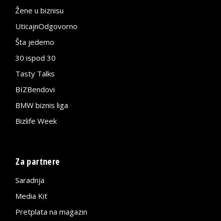
Žene u biznisu
UticajnOdgovorno
Šta jedemo
30 ispod 30
Tasty Talks
BIZBendovi
BMW biznis liga
Bizlife Week
Za partnere
Saradnja
Media Kit
Pretplata na magazin