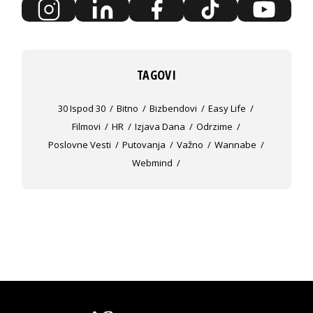
TAGOVI
30 Ispod 30
Bitno
Bizbendovi
Easy Life
Filmovi
HR
Izjava Dana
Odrzime
Poslovne Vesti
Putovanja
Važno
Wannabe
Webmind