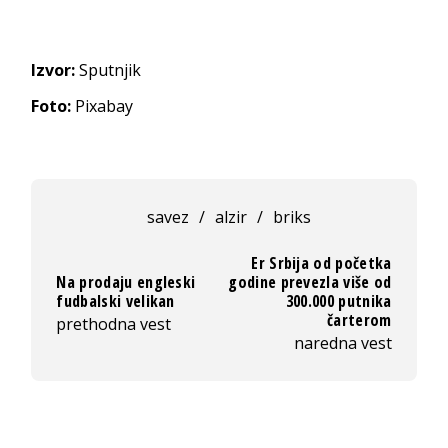
Izvor:
Sputnjik
Foto:
Pixabay
savez
/
alzir
/
briks
Er Srbija od početka
Na prodaju engleski
godine prevezla više od
fudbalski velikan
300.000 putnika
čarterom
prethodna vest
naredna vest