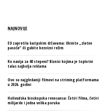
NAJNOVIJE
EU zapretila karipskim državama: Ukinite „zlatne
pasoše“ ili gubite bezvizni režim
Ko navija za 40 stepeni? Biznisi kojima je toplotni
talas najbolja reklama
Ovo su najgledaniji filmovi na striming platformama
u 2026. godini
Holivudska bioskopska renesansa: Četiri filma, četiri
milijarde i jedna velika poruka