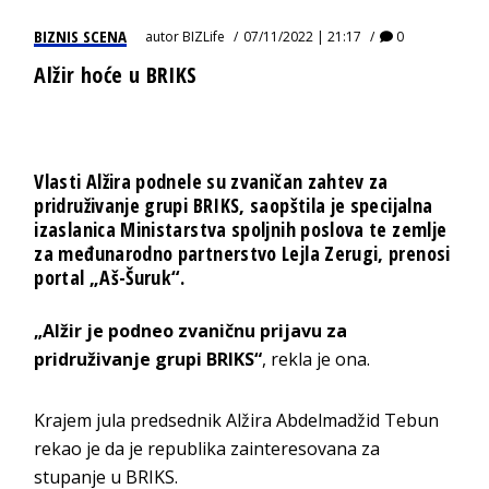
BIZNIS SCENA
autor
BIZLife
07/11/2022 | 21:17
0
Alžir hoće u BRIKS
Vlasti Alžira podnele su zvaničan zahtev za
pridruživanje grupi BRIKS, saopštila je specijalna
izaslanica Ministarstva spoljnih poslova te zemlje
za međunarodno partnerstvo Lejla Zerugi, prenosi
portal „Aš-Šuruk“.
„Alžir je podneo zvaničnu prijavu za
pridruživanje grupi BRIKS“
, rekla je ona.
Krajem jula predsednik Alžira Abdelmadžid Tebun
rekao je da je republika zainteresovana za
stupanje u BRIKS.