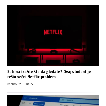
Satima tražite šta da gledate? Ovaj student je
rešio večni Netflix problem
01/10/2025 | 10:05