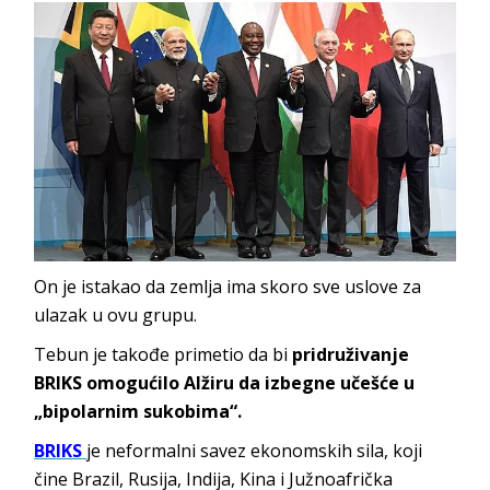
On je istakao da zemlja ima skoro sve uslove za
ulazak u ovu grupu.
Tebun je takođe primetio da bi
pridruživanje
BRIKS omogućilo Alžiru da izbegne učešće u
„bipolarnim sukobima“.
BRIKS
je neformalni savez ekonomskih sila, koji
čine Brazil, Rusija, Indija, Kina i Južnoafrička