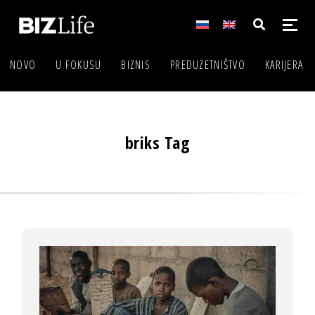
NOVO
U FOKUSU
BIZNIS
PREDUZETNIŠTVO
KARIJERA
briks Tag