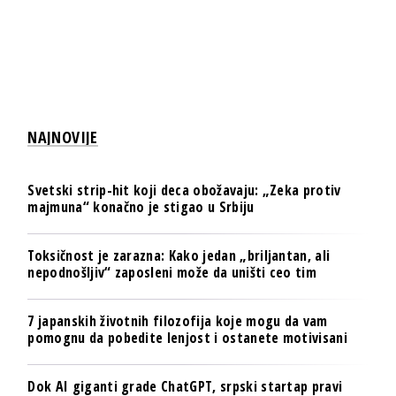
NAJNOVIJE
Svetski strip-hit koji deca obožavaju: „Zeka protiv
majmuna“ konačno je stigao u Srbiju
Toksičnost je zarazna: Kako jedan „briljantan, ali
nepodnošljiv“ zaposleni može da uništi ceo tim
7 japanskih životnih filozofija koje mogu da vam
pomognu da pobedite lenjost i ostanete motivisani
Dok AI giganti grade ChatGPT, srpski startap pravi