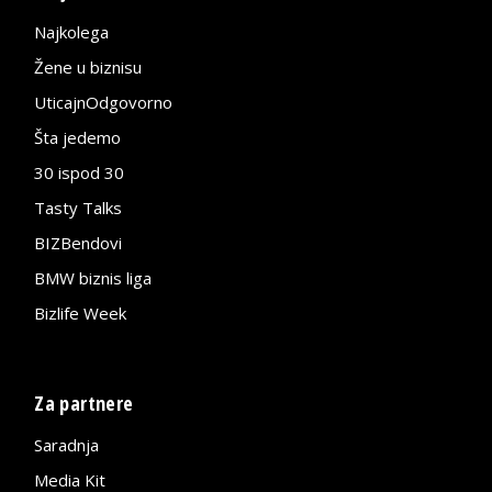
Najkolega
Žene u biznisu
UticajnOdgovorno
Šta jedemo
30 ispod 30
Tasty Talks
BIZBendovi
BMW biznis liga
Bizlife Week
Za partnere
Saradnja
Media Kit