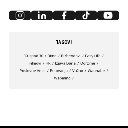
TAGOVI
30 Ispod 30
Bitno
Bizbendovi
Easy Life
Filmovi
HR
Izjava Dana
Odrzime
Poslovne Vesti
Putovanja
Važno
Wannabe
Webmind