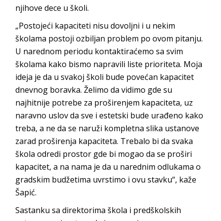
njihove dece u školi.
„Postojeći kapaciteti nisu dovoljni i u nekim
školama postoji ozbiljan problem po ovom pitanju.
U narednom periodu kontaktiraćemo sa svim
školama kako bismo napravili liste prioriteta. Moja
ideja je da u svakoj školi bude povećan kapacitet
dnevnog boravka. Želimo da vidimo gde su
najhitnije potrebe za proširenjem kapaciteta, uz
naravno uslov da sve i estetski bude urađeno kako
treba, a ne da se naruži kompletna slika ustanove
zarad proširenja kapaciteta. Trebalo bi da svaka
škola odredi prostor gde bi mogao da se proširi
kapacitet, a na nama je da u narednim odlukama o
gradskim budžetima uvrstimo i ovu stavku“, kaže
Šapić.
Sastanku sa direktorima škola i predškolskih