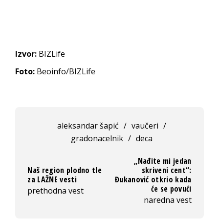
Izvor:
BIZLife
Foto:
Beoinfo/BIZLife
aleksandar šapić
/
vaučeri
/
gradonacelnik
/
deca
„Nađite mi jedan
Naš region plodno tle
skriveni cent“:
za LAŽNE vesti
Đukanović otkrio kada
će se povući
prethodna vest
naredna vest