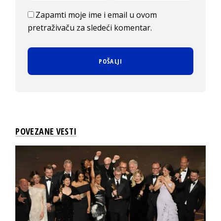
Zapamti moje ime i email u ovom
pretraživaču za sledeći komentar.
POVEZANE VESTI