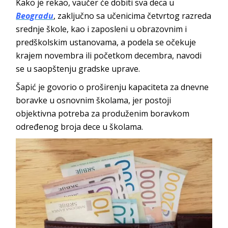
Kako je rekao, vaučer će dobiti sva deca u
Beogradu
, zaključno sa učenicima četvrtog razreda
srednje škole, kao i zaposleni u obrazovnim i
predškolskim ustanovama, a podela se očekuje
krajem novembra ili početkom decembra, navodi
se u saopštenju gradske uprave.
Šapić je govorio o proširenju kapaciteta za dnevne
boravke u osnovnim školama, jer postoji
objektivna potreba za produženim boravkom
određenog broja dece u školama.