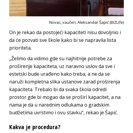
Novac, vaučeri, Aleksandar Šapić (BIZLife)
On je rekao da postojeći kapaciteti nisu dovoljnio i
da će pozvati sve škole kako bi se napravila lista
prioriteta.
„Želimo da vidimo gde su najhitnije potrebe za
proširenje kapaciteta, uz naravno uslov da sve i
estetski bude urađeno kako treba, a ne da se
naruži kompletna slika ustanove zarad proširenja
kapaciteta. Trebalo bi da svaka škola odredi
prostor gde bi mogao da se proširi kapacitet, a na
nama je da u narednim odlukama o gradskim
budžetima uvrstimo i ovu stavku“, rekao je Šapić.
Kakva je procedura?