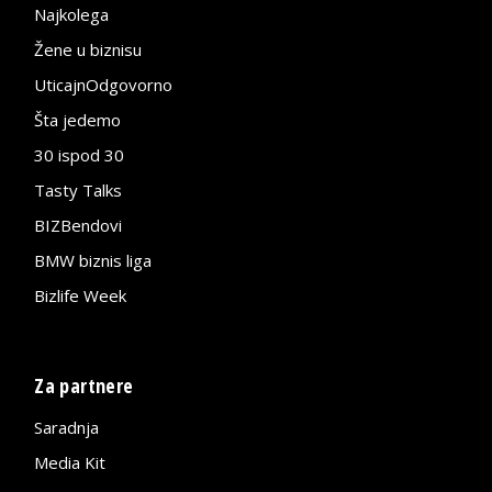
Najkolega
Žene u biznisu
UticajnOdgovorno
Šta jedemo
30 ispod 30
Tasty Talks
BIZBendovi
BMW biznis liga
Bizlife Week
Za partnere
Saradnja
Media Kit