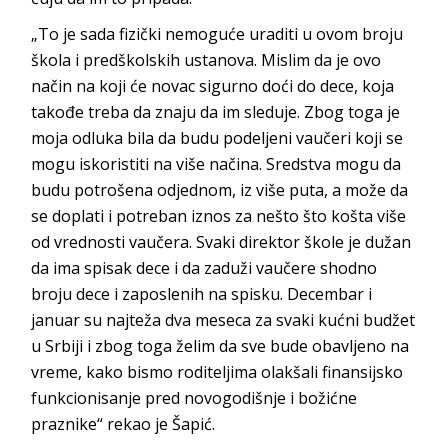
„To je sada fizički nemoguće uraditi u ovom broju
škola i predškolskih ustanova. Mislim da je ovo
način na koji će novac sigurno doći do dece, koja
takođe treba da znaju da im sleduje. Zbog toga je
moja odluka bila da budu podeljeni vaučeri koji se
mogu iskoristiti na više načina. Sredstva mogu da
budu potrošena odjednom, iz više puta, a može da
se doplati i potreban iznos za nešto što košta više
od vrednosti vaučera. Svaki direktor škole je dužan
da ima spisak dece i da zaduži vaučere shodno
broju dece i zaposlenih na spisku. Decembar i
januar su najteža dva meseca za svaki kućni budžet
u Srbiji i zbog toga želim da sve bude obavljeno na
vreme, kako bismo roditeljima olakšali finansijsko
funkcionisanje pred novogodišnje i božićne
praznike“ rekao je Šapić.