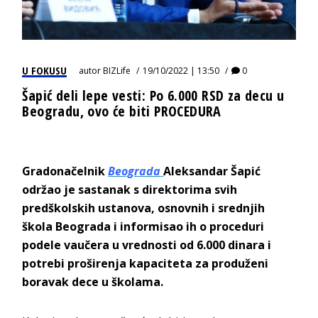
U FOKUSU
autor
BIZLife
19/10/2022 | 13:50
0
Šapić deli lepe vesti: Po 6.000 RSD za decu u
Beogradu, ovo će biti PROCEDURA
Gradonačelnik
Beograda
Aleksandar Šapić
održao je sastanak s direktorima svih
predškolskih ustanova, osnovnih i srednjih
škola Beograda i informisao ih o proceduri
podele vaučera u vrednosti od 6.000 dinara i
potrebi proširenja kapaciteta za produženi
boravak dece u školama.