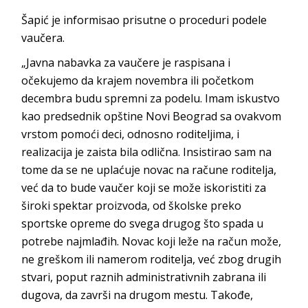
Šapić je informisao prisutne o proceduri podele
vaučera.
„Javna nabavka za vaučere je raspisana i
očekujemo da krajem novembra ili početkom
decembra budu spremni za podelu. Imam iskustvo
kao predsednik opštine Novi Beograd sa ovakvom
vrstom pomoći deci, odnosno roditeljima, i
realizacija je zaista bila odlična. Insistirao sam na
tome da se ne uplaćuje novac na račune roditelja,
već da to bude vaučer koji se može iskoristiti za
široki spektar proizvoda, od školske preko
sportske opreme do svega drugog što spada u
potrebe najmlađih. Novac koji leže na račun može,
ne greškom ili namerom roditelja, već zbog drugih
stvari, poput raznih administrativnih zabrana ili
dugova, da završi na drugom mestu. Takođe,