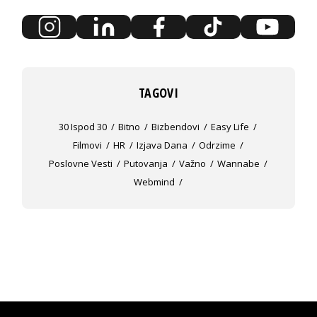
TAGOVI
30 Ispod 30
Bitno
Bizbendovi
Easy Life
Filmovi
HR
Izjava Dana
Odrzime
Poslovne Vesti
Putovanja
Važno
Wannabe
Webmind