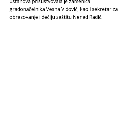
ustanova prisustvovala je zamenica
gradonačelnika Vesna Vidović, kao i sekretar za
obrazovanje i dečiju zaštitu Nenad Radić.