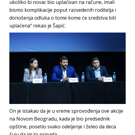
ukoliko bi novac bio uplaćivan na račune, imali
bismo komplikacije poput razvedenih roditelja i
donošenja odluka o tome kome će sredstva biti
uplaćena“ rekao je Šapić.
On je istakao da je u vreme sprovođenja ove akcije
na Novom Beogradu, kada je bio predsednik
opštine, posetio svako odeljenje i želeo da deca
čuju da im to pripada.