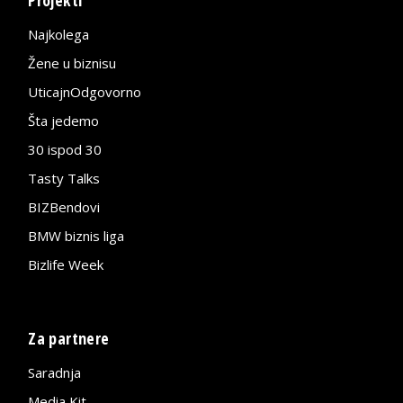
Najkolega
Žene u biznisu
UticajnOdgovorno
Šta jedemo
30 ispod 30
Tasty Talks
BIZBendovi
BMW biznis liga
Bizlife Week
Za partnere
Saradnja
Media Kit