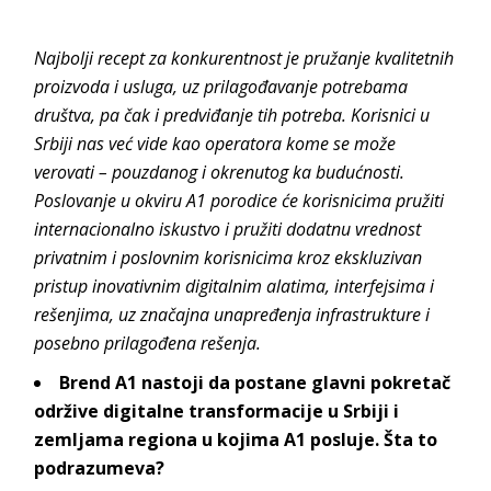
Najbolji recept za konkurentnost je pružanje kvalitetnih
proizvoda i usluga, uz prilagođavanje potrebama
društva, pa čak i predviđanje tih potreba. Korisnici u
Srbiji nas već vide kao operatora kome se može
verovati – pouzdanog i okrenutog ka budućnosti.
Poslovanje u okviru A1 porodice će korisnicima pružiti
internacionalno iskustvo i pružiti dodatnu vrednost
privatnim i poslovnim korisnicima kroz ekskluzivan
pristup inovativnim digitalnim alatima, interfejsima i
rešenjima, uz značajna unapređenja infrastrukture i
posebno prilagođena rešenja.
Brend A1 nastoji da postane glavni pokretač
održive digitalne transformacije u Srbiji i
zemljama regiona u kojima A1 posluje. Šta to
podrazumeva?