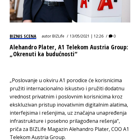
BIZNIS SCENA
autor
BIZLife
13/05/2021 | 12:26
0
Alehandro Plater, A1 Telekom Austria Group:
„Okrenuti ka budućnosti“
„Poslovanje u okviru A1 porodice će korisnicima
pružiti internacionalno iskustvo i pružiti dodatnu
vrednost privatnim i poslovnim korisnicima kroz
ekskluzivan pristup inovativnim digitalnim alatima,
interfejsima i rešenjima, uz značajna unapređenja
infrastrukture i posebno prilagođena rešenja“,
priča za BIZLife Magazin Alehandro Plater, COO A1
Telekom Austria Group.