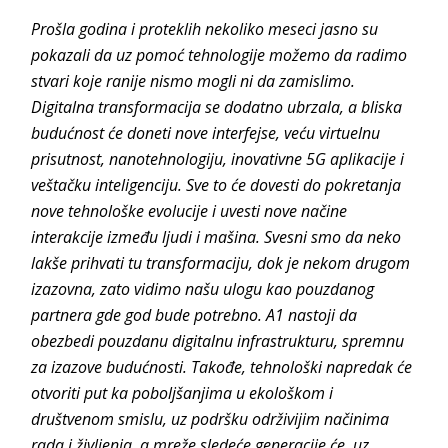
Prošla godina i proteklih nekoliko meseci jasno su
pokazali da uz pomoć tehnologije možemo da radimo
stvari koje ranije nismo mogli ni da zamislimo.
Digitalna transformacija se dodatno ubrzala, a bliska
budućnost će doneti nove interfejse, veću virtuelnu
prisutnost, nanotehnologiju, inovativne 5G aplikacije i
veštačku inteligenciju. Sve to će dovesti do pokretanja
nove tehnološke evolucije i uvesti nove načine
interakcije između ljudi i mašina. Svesni smo da neko
lakše prihvati tu transformaciju, dok je nekom drugom
izazovna, zato vidimo našu ulogu kao pouzdanog
partnera gde god bude potrebno. A1 nastoji da
obezbedi pouzdanu digitalnu infrastrukturu, spremnu
za izazove budućnosti. Takođe, tehnološki napredak će
otvoriti put ka poboljšanjima u ekološkom i
društvenom smislu, uz podršku održivijim načinima
rada i življenja, a mreže sledeće generacije će, uz