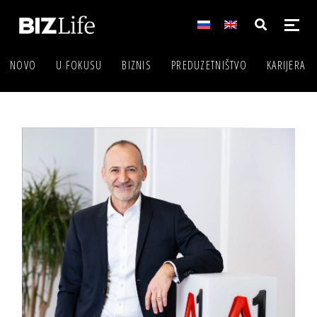
NOVO
U FOKUSU
BIZNIS
PREDUZETNIŠTVO
KARIJERA