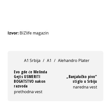
Izvor:
BIZlife magazin
A1 Srbija
/
A1
/
Alehandro Plater
Evo gde će Melinda
Gejts USMERITI
„Banjalučko pivo“
BOGATSTVO nakon
stiglo u Srbiju
razvoda
naredna vest
prethodna vest