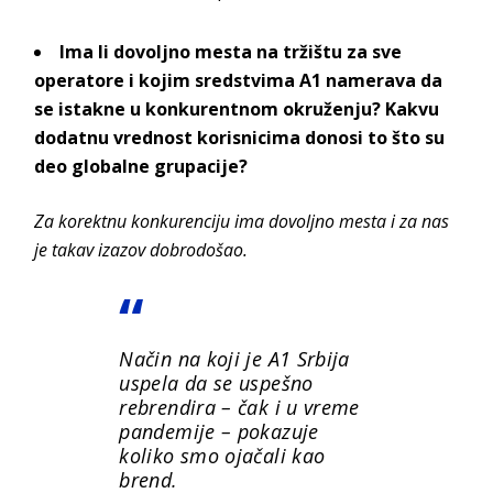
Ima li dovoljno mesta na tržištu za sve
operatore i kojim sredstvima A1 namerava da
se istakne u konkurentnom okruženju? Kakvu
dodatnu vrednost korisnicima donosi to što su
deo globalne grupacije?
Za korektnu konkurenciju ima dovoljno mesta i za nas
je takav izazov dobrodošao.
Način na koji je A1 Srbija
uspela da se uspešno
rebrendira – čak i u vreme
pandemije – pokazuje
koliko smo ojačali kao
brend.