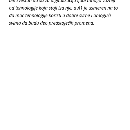
biti svestan da su za digitalizaciju ljudi mnogo važniji
od tehnologije koja stoji iza nje, a A1 je usmeren na to
da moć tehnologije koristi u dobre svrhe i omogući
svima da budu deo predstojećih promena.