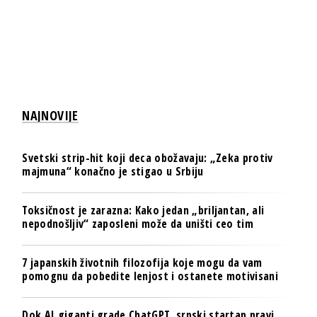
NAJNOVIJE
Svetski strip-hit koji deca obožavaju: „Zeka protiv
majmuna“ konačno je stigao u Srbiju
Toksičnost je zarazna: Kako jedan „briljantan, ali
nepodnošljiv“ zaposleni može da uništi ceo tim
7 japanskih životnih filozofija koje mogu da vam
pomognu da pobedite lenjost i ostanete motivisani
Dok AI giganti grade ChatGPT, srpski startap pravi