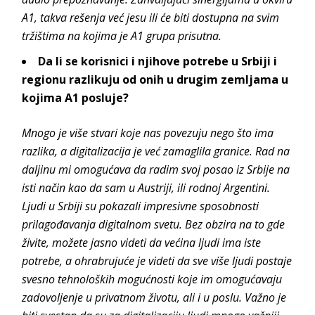
A1, takva rešenja već jesu ili će biti dostupna na svim
tržištima na kojima je A1 grupa prisutna.
Da li se korisnici i njihove potrebe u Srbiji i
regionu razlikuju od onih u drugim zemljama u
kojima A1 posluje?
Mnogo je više stvari koje nas povezuju nego što ima
razlika, a digitalizacija je već zamaglila granice. Rad na
daljinu mi omogućava da radim svoj posao iz Srbije na
isti način kao da sam u Austriji, ili rodnoj Argentini.
Ljudi u Srbiji su pokazali impresivne sposobnosti
prilagođavanja digitalnom svetu. Bez obzira na to gde
živite, možete jasno videti da većina ljudi ima iste
potrebe, a ohrabrujuće je videti da sve više ljudi postaje
svesno tehnoloških mogućnosti koje im omogućavaju
zadovoljenje u privatnom životu, ali i u poslu. Važno je