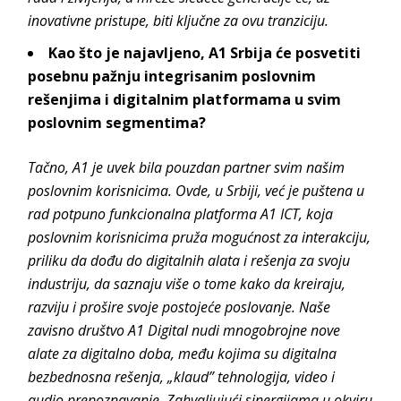
inovativne pristupe, biti ključne za ovu tranziciju.
Kao što je najavljeno, A1 Srbija će posvetiti
posebnu pažnju integrisanim poslovnim
rešenjima i digitalnim platformama u svim
poslovnim segmentima?
Tačno, A1 je uvek bila pouzdan partner svim našim
poslovnim korisnicima. Ovde, u Srbiji, već je puštena u
rad potpuno funkcionalna platforma A1 ICT, koja
poslovnim korisnicima pruža mogućnost za interakciju,
priliku da dođu do digitalnih alata i rešenja za svoju
industriju, da saznaju više o tome kako da kreiraju,
razviju i prošire svoje postojeće poslovanje. Naše
zavisno društvo A1 Digital nudi mnogobrojne nove
alate za digitalno doba, među kojima su digitalna
bezbednosna rešenja, „klaud” tehnologija, video i
audio prepoznavanje. Zahvaljujući sinergijama u okviru