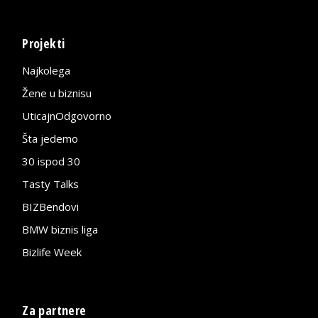
Projekti
Najkolega
Žene u biznisu
UticajnOdgovorno
Šta jedemo
30 ispod 30
Tasty Talks
BIZBendovi
BMW biznis liga
Bizlife Week
Za partnere