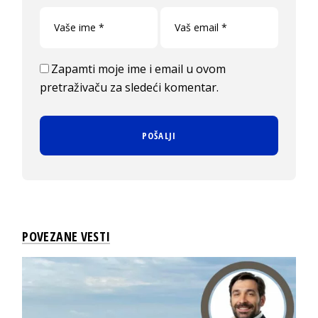
Zapamti moje ime i email u ovom
pretraživaču za sledeći komentar.
POVEZANE VESTI