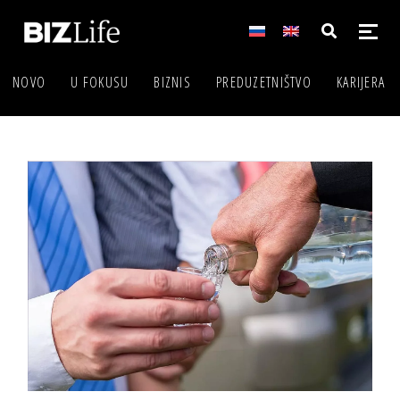
NOVO
U FOKUSU
BIZNIS
PREDUZETNIŠTVO
KARIJERA