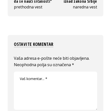
da se nauči srčanosti“
iznad zakona Srbije
prethodna vest
naredna vest
OSTAVITE KOMENTAR
Vaša adresa e-pošte neće biti objavljena.
Neophodna polja su označena
*