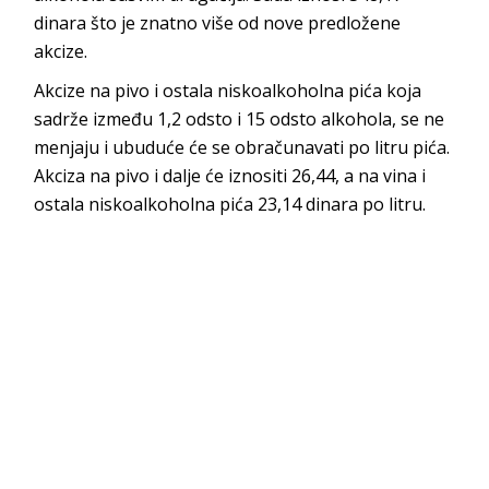
dinara što je znatno više od nove predložene
akcize.
Akcize na pivo i ostala niskoalkoholna pića koja
sadrže između 1,2 odsto i 15 odsto alkohola, se ne
menjaju i ubuduće će se obračunavati po litru pića.
Akciza na pivo i dalje će iznositi 26,44, a na vina i
ostala niskoalkoholna pića 23,14 dinara po litru.