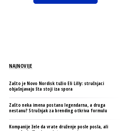
NAJNOVIJE
Zašto je Novo Nordisk tužio Eli Lilly: stručnjaci
objašnjavaju šta stoji iza spora
Zašto neka imena postanu legendarna, a druga
nestanu? Stručnjak za brending otkriva formulu
Kompanije žele da vrate druženje posle posla, ali