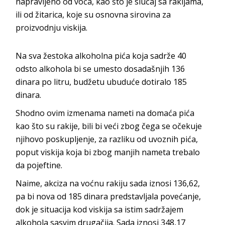
napravljeno od voća, kao što je slučaj sa rakijama,
ili od žitarica, koje su osnovna sirovina za
proizvodnju viskija.
Na sva žestoka alkoholna pića koja sadrže 40
odsto alkohola bi se umesto dosadašnjih 136
dinara po litru, budžetu ubuduće dotiralo 185
dinara.
Shodno ovim izmenama nameti na domaća pića
kao što su rakije, bili bi veći zbog čega se očekuje
njihovo poskupljenje, za razliku od uvoznih pića,
poput viskija koja bi zbog manjih nameta trebalo
da pojeftine.
Naime, akciza na voćnu rakiju sada iznosi 136,62,
pa bi nova od 185 dinara predstavljala povećanje,
dok je situacija kod viskija sa istim sadržajem
alkohola sasvim drugačija. Sada iznosi 348,17