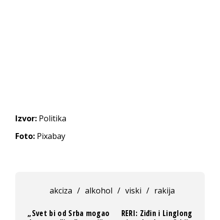
Izvor:
Politika
Foto:
Pixabay
akciza
/
alkohol
/
viski
/
rakija
„Svet bi od Srba mogao
RERI: Ziđin i Linglong