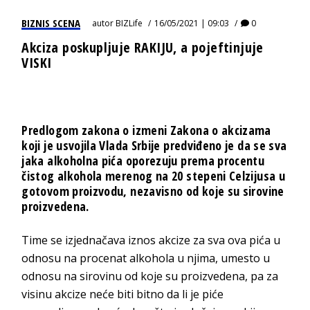
BIZNIS SCENA
autor
BIZLife
16/05/2021 | 09:03
0
Akciza poskupljuje RAKIJU, a pojeftinjuje
VISKI
Predlogom zakona o izmeni Zakona o akcizama
koji je usvojila Vlada Srbije predviđeno je da se sva
jaka alkoholna pića oporezuju prema procentu
čistog alkohola merenog na 20 stepeni Celzijusa u
gotovom proizvodu, nezavisno od koje su sirovine
proizvedena.
Time se izjednačava iznos akcize za sva ova pića u
odnosu na procenat alkohola u njima, umesto u
odnosu na sirovinu od koje su proizvedena, pa za
visinu akcize neće biti bitno da li je piće