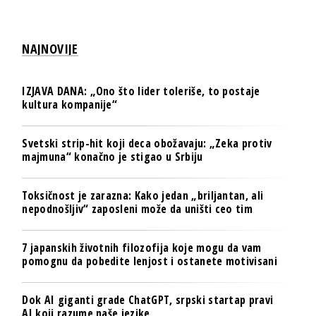
NAJNOVIJE
IZJAVA DANA: „Ono što lider toleriše, to postaje
kultura kompanije“
Svetski strip-hit koji deca obožavaju: „Zeka protiv
majmuna“ konačno je stigao u Srbiju
Toksičnost je zarazna: Kako jedan „briljantan, ali
nepodnošljiv“ zaposleni može da uništi ceo tim
7 japanskih životnih filozofija koje mogu da vam
pomognu da pobedite lenjost i ostanete motivisani
Dok AI giganti grade ChatGPT, srpski startap pravi
AI koji razume naše jezike