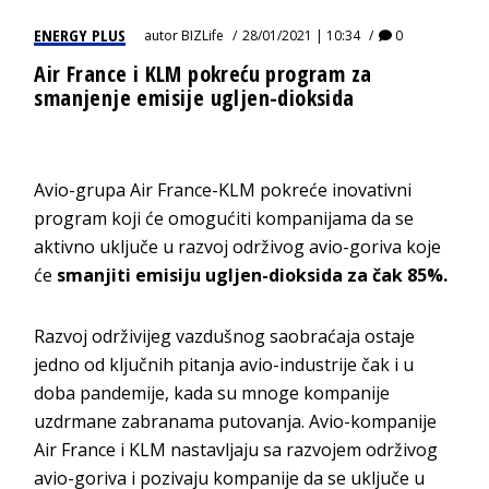
ENERGY PLUS
autor
BIZLife
28/01/2021 | 10:34
0
Air France i KLM pokreću program za
smanjenje emisije ugljen-dioksida
Avio-grupa Air France-KLM pokreće inovativni
program koji će omogućiti kompanijama da se
aktivno uključe u razvoj održivog avio-goriva koje
će
smanjiti emisiju ugljen-dioksida za čak 85%.
Razvoj održivijeg vazdušnog saobraćaja ostaje
jedno od ključnih pitanja avio-industrije čak i u
doba pandemije, kada su mnoge kompanije
uzdrmane zabranama putovanja. Avio-kompanije
Air France i KLM nastavljaju sa razvojem održivog
avio-goriva i pozivaju kompanije da se uključe u