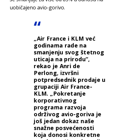
uobičajeno avio-gorivo.
„Air France i KLM već
godinama rade na
smanjenju svog štetnog
uticaja na prirodu“,
rekao je Anri de
Perlong, izvršni
potpredsednik prodaje u
grupaciji Air France-
KLM. „Pokretanje
korporativnog
programa razvoja
održivog avio-goriva je
još jedan dokaz naše
snažne posvećenosti
koja donosi konkretne