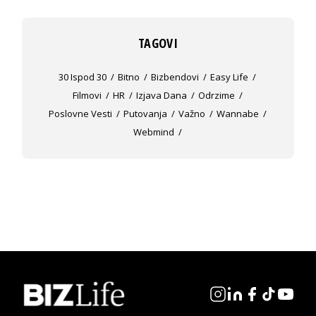
TAGOVI
30 Ispod 30
Bitno
Bizbendovi
Easy Life
Filmovi
HR
Izjava Dana
Odrzime
Poslovne Vesti
Putovanja
Važno
Wannabe
Webmind