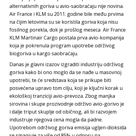
alternativnih goriva u avio-saobraćaju nije novina.
Air France i KLM su 2011. godine bile među prvima
na čijim letovima su se koristila goriva koja nisu
fosilnog porekla, dok je prošlog meseca Air France
KLM Martinair Cargo postala prva avio-kompanija
koja je pokrenula program upotrebe održivog
biogoriva u kargo saobraćaju.
Danas je glavni izazov izgraditi industriju održivog
goriva kako bi ono moglo da se nađe u masovnoj
upotrebi, te će sredstava koja se prikupe biti
posvećena upravo tom cilju, koji je ključni korak u
ekološkoj tranziciji avio-prevoza. Zbog manjka
sirovina i skupe prozivodnje održivo avio-gorivo je
i dalje triput skuplje od običnog, ali bi razvojem
industruje njegova cena mogla da padne.
Upotrebom održivog goriva emisija ugljen-dioksida
se smanjuje za više od 85% u odnosu na