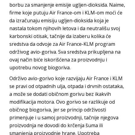
borbu za smanjenje emisije ugljen-dioksida. Naime,
firme koje putuju Air France-om i KLM-om moći će
da izračunaju emisiju ugljen-dioksida koja je
nastala tokom njihovih letova i da neutrališu svoj
karbonski otisak, tačnije da izaberu kolika će
sredstva da odvoje za Air France-KLM program
održivog avio-goriva. Sva sredstva prikupljena na
ovaj način biće iskorišćena za proizvodnju i
upotrebu novog biogoriva.
Održivo avio-gorivo koje razvijaju Air France i KLM
se pravi od otpadnih ulja, otpada i drvnih ostataka,
a može se dodati običnom gorivu bez ikakvih
modifikacija motora. Ovo gorivo se razlikuje od
običnog biogoriva, jer se princip održivosti
primenjuje i u samoj proizvodnji, tačnije njegova
proizvodnja ne dovodi do krčenja šuma ili
smanjenja proizvodnje hrane. Upotreba