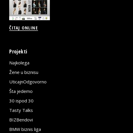
ČITAJ ONLINE
Projekti
Najkolega
Žene u biznisu
UticajnOdgovorno
Šta jedemo
30 ispod 30
Tasty Talks
BIZBendovi
BMW biznis liga