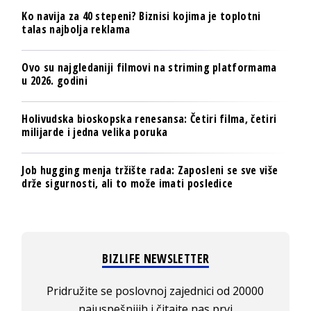
Ko navija za 40 stepeni? Biznisi kojima je toplotni
talas najbolja reklama
Ovo su najgledaniji filmovi na striming platformama
u 2026. godini
Holivudska bioskopska renesansa: Četiri filma, četiri
milijarde i jedna velika poruka
Job hugging menja tržište rada: Zaposleni se sve više
drže sigurnosti, ali to može imati posledice
BIZLIFE NEWSLETTER
Pridružite se poslovnoj zajednici od 20000
najuspešnijih i čitajte nas prvi