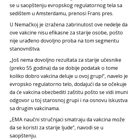
se u saopštenju evropskog regulatornog tela sa
sedištem u Amsterdamu, prenosi Frans pres.
U Nemačkoj je izražena zabrinutost ove nedelje da
ove vakcine nisu efikasne za starije osobe, pošto
nije urađeno dovoljno proba na tom segmentu
stanovništva.
„Još nema dovoljno rezultata za starije učesnike
(preko 55 godina) da se dobije podatak o tome
koliko dobro vakcina deluje u ovoj grupi“, navelo je
evropsko regulatorno telo, dodajući da se očekuje
da će vakcina obezbediti zaštitu pošto se vidi imuni
odgovor u toj starosnoj grupi i na osnovu iskustva
sa drugim vakcinama.
„EMA naučni stručnjaci smatraju da vakcina može
da se koristi za starije ljude“, navodi se u
saopštenju.