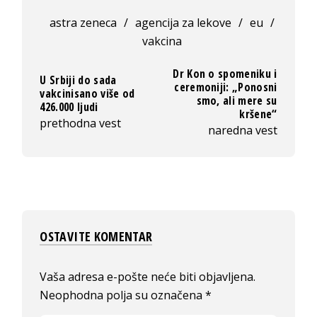
astra zeneca
/
agencija za lekove
/
eu
/
vakcina
Dr Kon o spomeniku i
U Srbiji do sada
ceremoniji: „Ponosni
vakcinisano više od
smo, ali mere su
426.000 ljudi
kršene“
prethodna vest
naredna vest
OSTAVITE KOMENTAR
Vaša adresa e-pošte neće biti objavljena.
Neophodna polja su označena
*