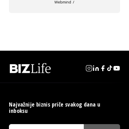
Webmind
Najvažnije biznis priče svakog dana u
inboksu