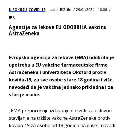
U FOKUSU
COVID-19
autor
BIZLife
29/01/2021 | 18:06
,
0
Agencija za lekove EU ODOBRILA vakcinu
AstraZeneka
Evropska agencija za lekove (EMA) odobrila je
upotrebu u EU vakcine farmaceutske firme
AstraZeneka i univerziteta Oksford protiv
kovida-19, za sve osobe stare 18 godina i više,
navodeći da je vakcina jednako prikladna i za
starije osobe.
„EMA preporučuje izdavanje dozvole za uslovno
stavljanje na tržište vakcine AstraZeneke protiv
kovida-19 za osobe od 18 godina na dalje“, navodi