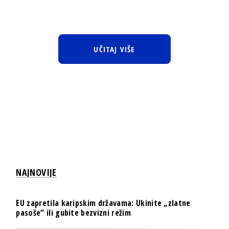
UČITAJ VIŠE
NAJNOVIJE
EU zapretila karipskim državama: Ukinite „zlatne
pasoše“ ili gubite bezvizni režim