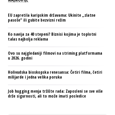
EU zapretila karipskim državama: Ukinite „zlatne
pasoše“ ili gubite bezvizni režim
Ko navija za 40 stepeni? Biznisi kojima je toplotni
talas najbolja reklama
Ovo su najgledaniji filmovi na striming platformama
u 2026. godini
Holivudska bioskopska renesansa: Četiri filma, četiri
milijarde i jedna velika poruka
Job hugging menja tržište rada: Zaposleni se sve više
drže sigurnosti, ali to može imati posledice