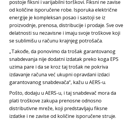
postoje fiksni i varijabilni torškovi. Fiksni ne zavise
od količine isporučene robe. Isporuka električne
energije je kompleksan posao i sastoji se iz
proizvodnje, prenosa, distribucije i prodaje. Sve ove
delatnosti su nezavisne i imaju svoje troškove koji
se sublimišu u računu krajnjeg potrošača.
„Takođe, da ponovimo da trošak garantovanog
snabdevanja nije dodatni izdatak preko koga EPS
uzima pare i da se kroz taj trošak ne pokriva
izdavanje računa već ukupni opravdani izdaci
garantovanog snabdevača“, kažu u AERS-u.
Pošto, dodaju u AERS-u, i taj snabdevač mora da
plati troškove zakupa prenosne odnosno
distributivne mreže, koji predstavljaju fiksne
izdatke i ne zavise od količine isporučene struje.