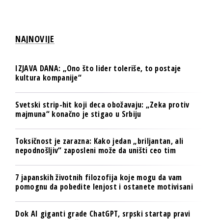
NAJNOVIJE
IZJAVA DANA: „Ono što lider toleriše, to postaje
kultura kompanije“
Svetski strip-hit koji deca obožavaju: „Zeka protiv
majmuna“ konačno je stigao u Srbiju
Toksičnost je zarazna: Kako jedan „briljantan, ali
nepodnošljiv“ zaposleni može da uništi ceo tim
7 japanskih životnih filozofija koje mogu da vam
pomognu da pobedite lenjost i ostanete motivisani
Dok AI giganti grade ChatGPT, srpski startap pravi