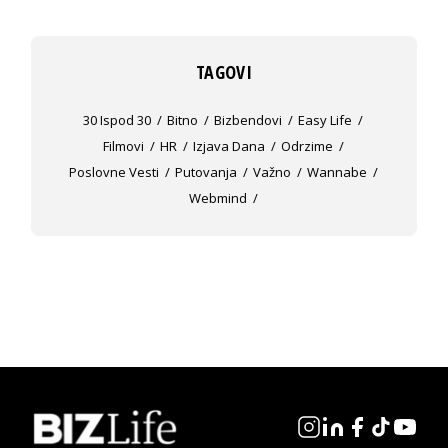
TAGOVI
30 Ispod 30
Bitno
Bizbendovi
Easy Life
Filmovi
HR
Izjava Dana
Odrzime
Poslovne Vesti
Putovanja
Važno
Wannabe
Webmind