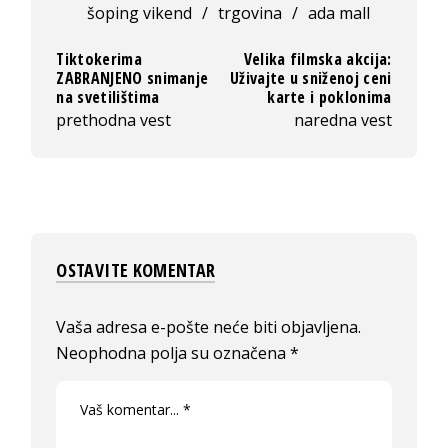
šoping vikend
/
trgovina
/
ada mall
Tiktokerima
Velika filmska akcija:
ZABRANJENO snimanje
Uživajte u sniženoj ceni
na svetilištima
karte i poklonima
prethodna vest
naredna vest
OSTAVITE KOMENTAR
Vaša adresa e-pošte neće biti objavljena.
Neophodna polja su označena
*