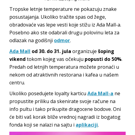
Tropske letnje temperature ne pokazuju znake
posustajanja. Ukoliko tražite spas od žege,
obradovaće vas lepe vesti koje stižu iz Ada Mall-a.
Posebno ako ste odabrali drugu polovinu leta za
odlazak na godišnji
odmor
.
Ada Mall
od 30. do 31. jula
organizuje
šoping
vikend
tokom kojeg vas očekuju
popusti do 50%
.
Predah od letnjih temperatura možete pronaći u
nekom od atraktivnih restorana i kafea u našem
centru.
Ukoliko posedujete loyalty karticu
Ada Mall-a
ne
propustite priliku da skenirate svoje račune na
info pultu i tako prikupite dragocene bodove. Oni
će biti vaš korak bliže vrednoj nagradi iz bogatog
fonda koji se nalazi na sajtu i
aplikaciji
.