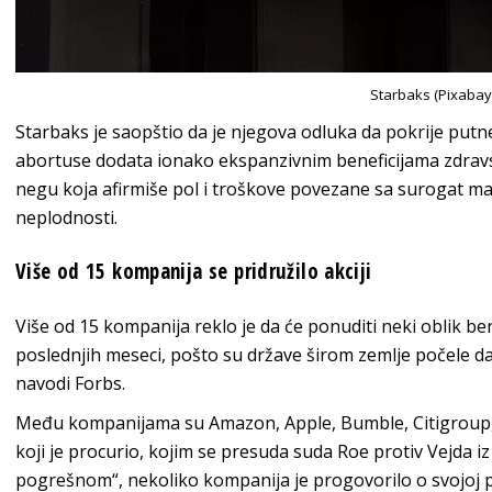
Starbaks (Pixabay
Starbaks je saopštio da je njegova odluka da pokrije putn
abortuse dodata ionako ekspanzivnim beneficijama zdravst
negu koja afirmiše pol i troškove povezane sa surogat ma
neplodnosti.
Više od 15 kompanija se pridružilo akciji
Više od 15 kompanija reklo je da će ponuditi neki oblik b
poslednjih meseci, pošto su države širom zemlje počele da
navodi Forbs.
Među kompanijama su Amazon, Apple, Bumble, Citigroup, Li
koji je procurio, kojim se presuda suda Roe protiv Vejda i
pogrešnom“, nekoliko kompanija je progovorilo o svojoj p