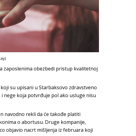
ay)
a zaposlenima obezbedi pristup kvalitetnoj
a koji su upisani u Starbaksovo zdravstveno
 i nege koja potvrđuje pol ako usluge nisu
n navodno rekli da će takođe platiti
akonima o abortusu. Druge kompanije,
 objavio nacrt mišljenja iz februara koji