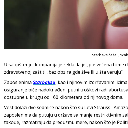
Starbaks čaša (Pixab
U saopštenju, kompanija je rekla da je „posvećena tome d
zdravstvenoj zaštiti „bez obzira gde žive ili u šta veruju“.
Zaposlenima
Starbaksa
, kao i njihovim izdržavanim licim
osiguranje biće nadoknađeni putni troškovi radi abortusa
dostupne u krugu od 160 kilometara od njihovog doma.
Vest dolazi dve sedmice nakon što su Levi Strauss i Amazo
zaposlenima da putuju u države sa manje restriktivnim z
takođe, razmatraju da preduzmu mere, nakon što je Politico