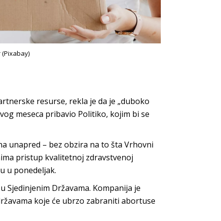
 (Pixabay)
artnerske resurse, rekla je da je „duboko
ovog meseca pribavio Politiko, kojim bi se
a unapred – bez obzira na to šta Vrhovni
ima pristup kvalitetnoj zdravstvenoj
su u ponedeljak.
 u Sjedinjenim Državama. Kompanija je
državama koje će ubrzo zabraniti abortuse