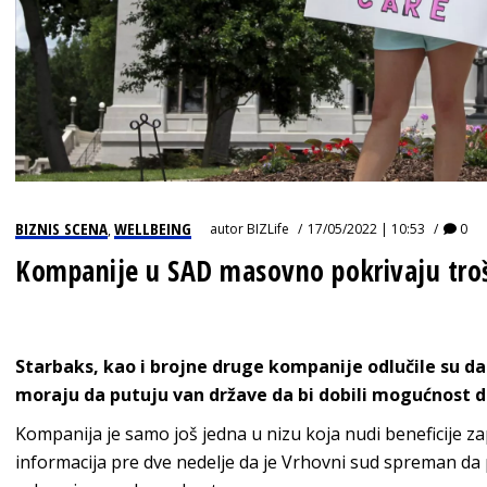
BIZNIS SCENA
WELLBEING
autor
BIZLife
17/05/2022 | 10:53
0
,
Kompanije u SAD masovno pokrivaju tr
Starbaks, kao i brojne druge kompanije odlučile su da
moraju da putuju van države da bi dobili mogućnost d
Kompanija je samo još jedna u nizu koja nudi beneficije z
informacija pre dve nedelje da je Vrhovni sud spreman da 