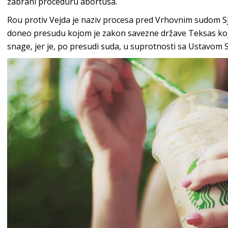
zabrani proceduru abortusa.
Rou protiv Vejda je naziv procesa pred Vrhovnim sudom Sj
doneo presudu kojom je zakon savezne države Teksas koji
snage, jer je, po presudi suda, u suprotnosti sa Ustavom 