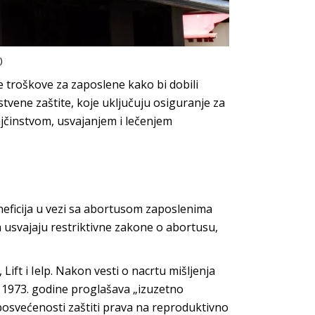
)
e troškove za zaposlene kako bi dobili
vene zaštite, koje uključuju osiguranje za
jčinstvom, usvajanjem i lečenjem
eneficija u vezi sa abortusom zaposlenima
 usvajaju restriktivne zakone o abortusu,
ft i Ielp. Nakon vesti o nacrtu mišljenja
z 1973. godine proglašava „izuzetno
osvećenosti zaštiti prava na reproduktivno