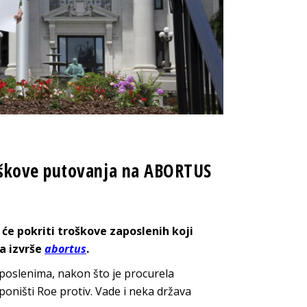
oškove putovanja na ABORTUS
 će pokriti troškove zaposlenih koji
a izvrše
abortus
.
aposlenima, nakon što je procurela
poništi Roe protiv. Vade i neka država