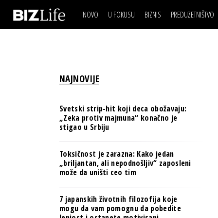
NOVO
U FOKUSU
BIZNIS
PREDUZETNIŠTVO
IZJAVA DANA
BIZNIS SCENA
VIDEO
REAL ESTATE
IZJAVA DANA
BIZNIS SCENA
BREND I KOMUNIKACI
VIDEO
REAL ESTATE
ESG & ENERGY
NAJNOVIJE
BREND I KOMUNIKACI
BANKE
ESG & ENERGY
OSIGURANJE
Svetski strip-hit koji deca obožavaju:
BANKE
„Zeka protiv majmuna“ konačno je
TECH I AI
stigao u Srbiju
OSIGURANJE
BIZNIS & SPORT
TECH I AI
Toksičnost je zarazna: Kako jedan
PULS REGIONA
„briljantan, ali nepodnošljiv“ zaposleni
BIZNIS & SPORT
može da uništi ceo tim
NOVO NA RAFU
PULS REGIONA
7 japanskih životnih filozofija koje
NOVO NA RAFU
mogu da vam pomognu da pobedite
lenjost i ostanete motivisani