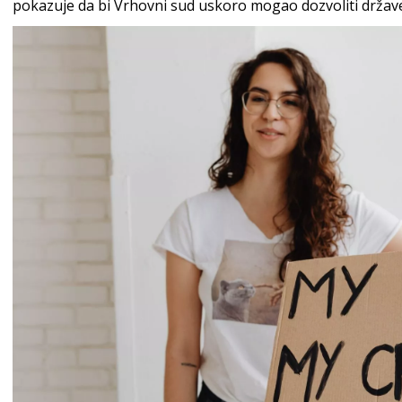
pokazuje da bi Vrhovni sud uskoro mogao dozvoliti držav