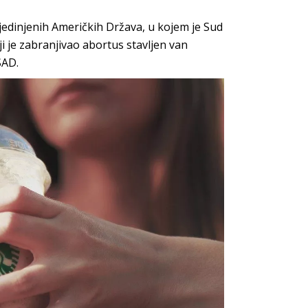
edinjenih Američkih Država, u kojem je Sud
 je zabranjivao abortus stavljen van
SAD.