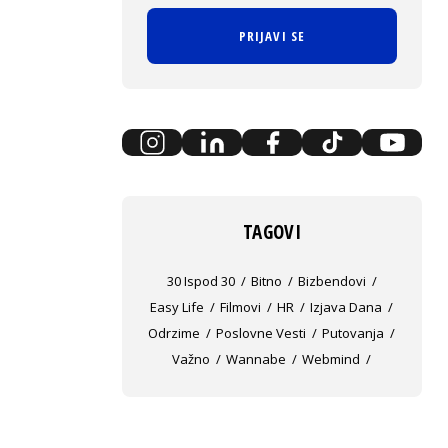
PRIJAVI SE
TAGOVI
30 Ispod 30
Bitno
Bizbendovi
Easy Life
Filmovi
HR
Izjava Dana
Odrzime
Poslovne Vesti
Putovanja
Važno
Wannabe
Webmind