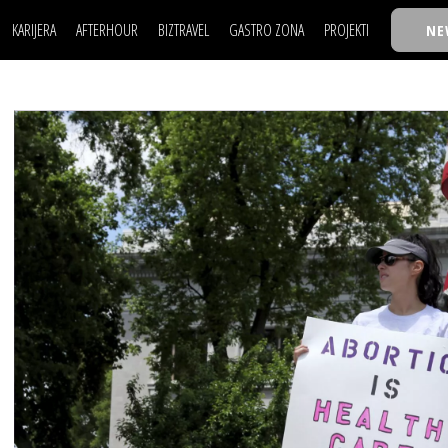
KARIJERA
AFTERHOUR
BIZTRAVEL
GASTRO ZONA
PROJEKTI
NE
POSAO
FILM I SCENA
NAJKOLEGA
LJUDI (HR)
KNJIGE
TASTY TALKS
POSAO
FILM I SCENA
NAJKOLEGA
JE
MOJ UGAO
AUTO SVET
30 ISPOD 30
LJUDI (HR)
KNJIGE
TASTY TALKS
USAVRŠAVANJE
STIL
BACK TO OFFIC
JE
MOJ UGAO
AUTO SVET
30 ISPOD 30
KNOW-HOW
WELLBEING
BIZBENDOVI
USAVRŠAVANJE
STIL
BACK TO OFFIC
BIZKOLEGIJUM
KNOW-HOW
WELLBEING
BIZBENDOVI
BMW BIZNIS LIG
BIZKOLEGIJUM
BIZLIFE WEEK
BMW BIZNIS LIG
IZJAVA GODINE
BIZLIFE WEEK
IZJAVA GODINE