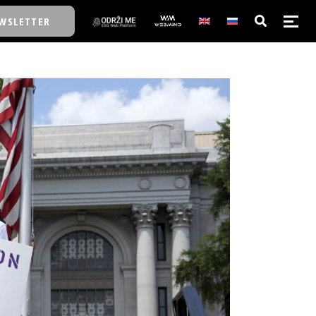
WSLETTER
E/SCHOOL
E/SCHOOL
A
A