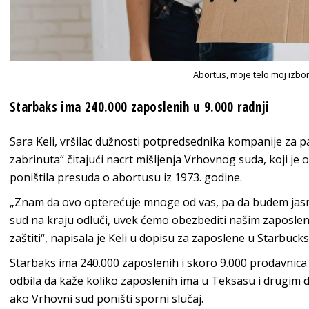
Abortus, moje telo moj izbor
Starbaks ima 240.000 zaposlenih u 9.000 radnji
Sara Keli, vršilac dužnosti potpredsednika kompanije za p
zabrinuta“ čitajući nacrt mišljenja Vrhovnog suda, koji je 
poništila presuda o abortusu iz 1973. godine.
„Znam da ovo opterećuje mnoge od vas, pa da budem jasn
sud na kraju odluči, uvek ćemo obezbediti našim zaposlen
zaštiti“, napisala je Keli u dopisu za zaposlene u Starbuck
Starbaks ima 240.000 zaposlenih i skoro 9.000 prodavnica
odbila da kaže koliko zaposlenih ima u Teksasu i drugim 
ako Vrhovni sud poništi sporni slučaj.