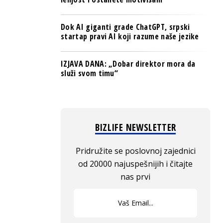
Dok AI giganti grade ChatGPT, srpski
startap pravi AI koji razume naše jezike
IZJAVA DANA: „Dobar direktor mora da
služi svom timu“
BIZLIFE NEWSLETTER
Pridružite se poslovnoj zajednici
od 20000 najuspešnijih i čitajte
nas prvi