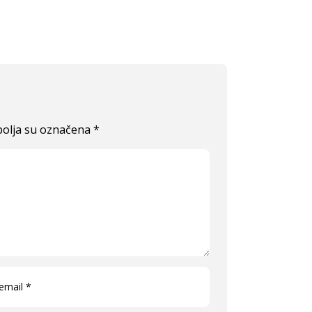
olja su označena
*