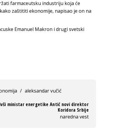
ržati farmaceutsku industriju koja će
kako zaštititi ekonomije, napisao je on na
ancuske Emanuel Makron i drugi svetski
onomija
/
aleksandar vučić
ivši ministar energetike Antić novi direktor
Koridora Srbije
naredna vest