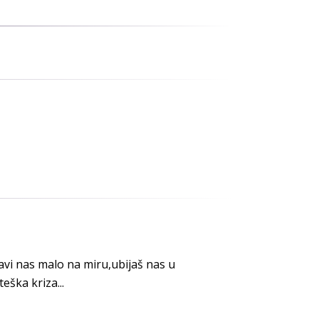
avi nas malo na miru,ubijaš nas u
ška kriza...