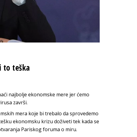
 to teška
onaći najbolje ekonomske mere jer ćemo
rusa završi.
omskih mera koje bi trebalo da sprovedemo
tešku ekonomsku krizu doživeti tek kada se
 otvaranja Pariskog foruma o miru.