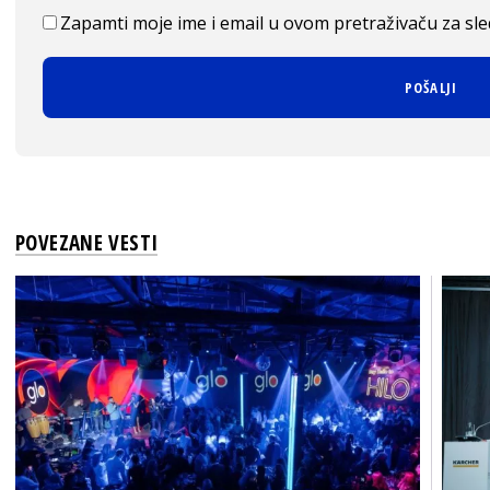
Zapamti moje ime i email u ovom pretraživaču za sl
POVEZANE VESTI