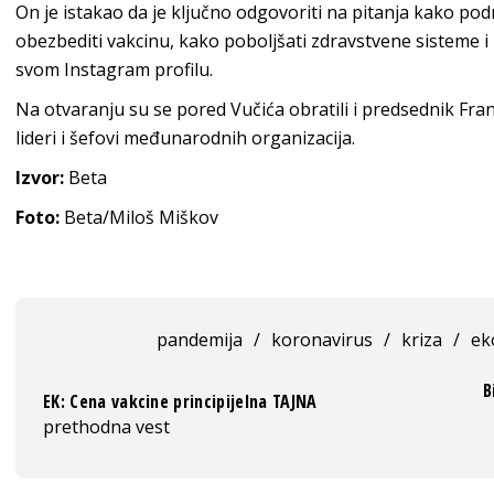
On je istakao da je ključno odgovoriti na pitanja kako pod
obezbediti vakcinu, kako poboljšati zdravstvene sisteme i 
svom Instagram profilu.
Na otvaranju su se pored Vučića obratili i predsednik Fr
lideri i šefovi međunarodnih organizacija.
Izvor:
Beta
Foto:
Beta/Miloš Miškov
pandemija
/
koronavirus
/
kriza
/
ek
B
EK: Cena vakcine principijelna TAJNA
prethodna vest