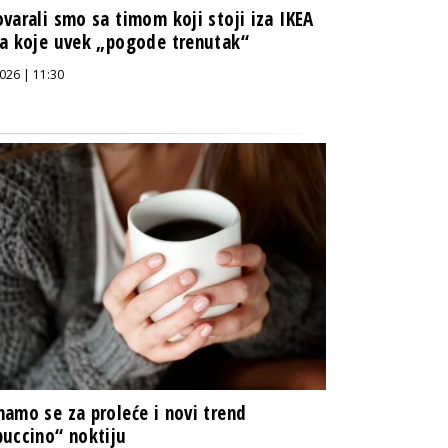
varali smo sa timom koji stoji iza IKEA
a koje uvek „pogode trenutak“
026 | 11:30
amo se za proleće i novi trend
uccino“ noktiju