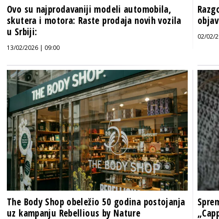
Ovo su najprodavaniji modeli automobila,
Razgo
skutera i motora: Raste prodaja novih vozila
objav
u Srbiji:
02/02/2
13/02/2026 | 09:00
The Body Shop obeležio 50 godina postojanja
Sprem
uz kampanju Rebellious by Nature
„Capp