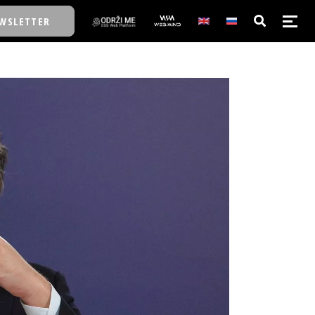
WSLETTER
E/SCHOOL
E/SCHOOL
A
A