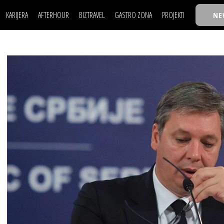
KARIJERA
AFTERHOUR
BIZTRAVEL
GASTRO ZONA
PROJEKTI
NE
POSAO
FILM I SCENA
NAJKOLEGA
LJUDI (HR)
KNJIGE
TASTY TALKS
POSAO
FILM I SCENA
NAJKOLEGA
JE
MOJ UGAO
AUTO SVET
30 ISPOD 30
LJUDI (HR)
KNJIGE
TASTY TALKS
USAVRŠAVANJE
STIL
BACK TO OFFIC
JE
MOJ UGAO
AUTO SVET
30 ISPOD 30
KNOW-HOW
WELLBEING
BIZBENDOVI
USAVRŠAVANJE
STIL
BACK TO OFFIC
BIZKOLEGIJUM
KNOW-HOW
WELLBEING
BIZBENDOVI
BMW BIZNIS LIG
BIZKOLEGIJUM
BIZLIFE WEEK
BMW BIZNIS LIG
IZJAVA GODINE
BIZLIFE WEEK
IZJAVA GODINE