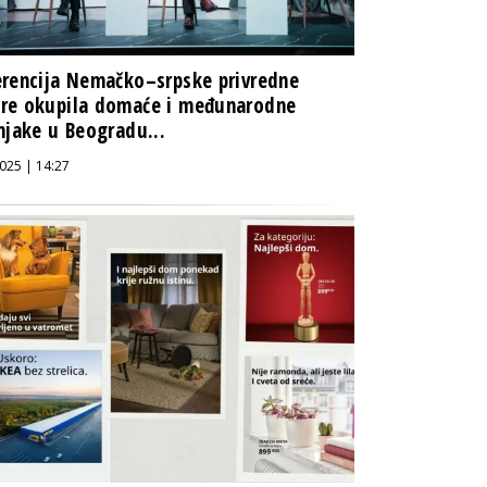
rencija Nemačko–srpske privredne
re okupila domaće i međunarodne
njake u Beogradu...
025 | 14:27