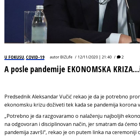
U FOKUSU
COVID-19
autor
BIZLife
12/11/2020 | 21:40
2
,
A posle pandemije EKONOMSKA KRIZA…i
Predsednik Aleksandar Vučić rekao je da je potrebno pr
ekonomsku krizu doživeti tek kada se pandemija korona vi
„Potrebno je da razgovaramo o nalaženju najboljih ekon
na odgovoran i disciplinovan način, jer smatram da ćemo 
pandemija završi“, rekao je on putem linka na ceremoniji