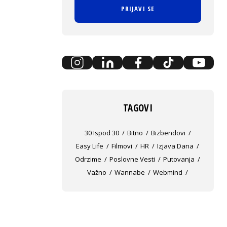
PRIJAVI SE
TAGOVI
30 Ispod 30
Bitno
Bizbendovi
Easy Life
Filmovi
HR
Izjava Dana
Odrzime
Poslovne Vesti
Putovanja
Važno
Wannabe
Webmind