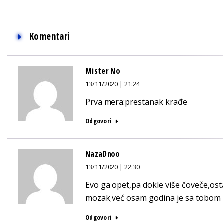
Komentari
Mister No
13/11/2020 | 21:24
Prva mera:prestanak krađe
Odgovori
NazaDnoo
13/11/2020 | 22:30
Evo ga opet,pa dokle više čoveče,ost
mozak,već osam godina je sa tobom te
Odgovori