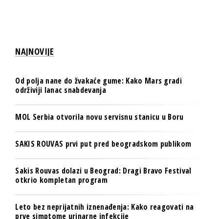
NAJNOVIJE
Od polja nane do žvakaće gume: Kako Mars gradi
održiviji lanac snabdevanja
MOL Serbia otvorila novu servisnu stanicu u Boru
SAKIS ROUVAS prvi put pred beogradskom publikom
Sakis Rouvas dolazi u Beograd: Dragi Bravo Festival
otkrio kompletan program
Leto bez neprijatnih iznenađenja: Kako reagovati na
prve simptome urinarne infekcije