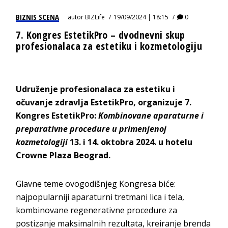
BIZNIS SCENA
autor
BIZLife
19/09/2024 | 18:15
0
7. Kongres EstetikPro – dvodnevni skup
profesionalaca za estetiku i kozmetologiju
Udruženje profesionalaca za estetiku i
očuvanje zdravlja EstetikPro, organizuje 7.
Kongres EstetikPro:
Kombinovane aparaturne i
preparativne procedure u primenjenoj
kozmetologiji
13. i 14. oktobra 2024. u hotelu
Crowne Plaza Beograd.
Glavne teme ovogodišnjeg Kongresa biće:
najpopularniji aparaturni tretmani lica i tela,
kombinovane regenerativne procedure za
postizanje maksimalnih rezultata, kreiranje brenda