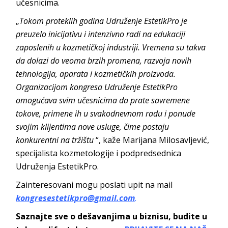
učesnicima.
„
Tokom proteklih godina Udruženje EstetikPro je
preuzelo inicijativu i intenzivno radi na edukaciji
zaposlenih u kozmetičkoj industriji. Vremena su takva
da dolazi do veoma brzih promena, razvoja novih
tehnologija, aparata i kozmetičkih proizvoda.
Organizacijom kongresa Udruženje EstetikPro
omogućava svim učesnicima da prate savremene
tokove, primene ih u svakodnevnom radu i ponude
svojim klijentima nove usluge, čime postaju
konkurentni na tržištu
“, kaže Marijana Milosavljević,
specijalista kozmetologije i podpredsednica
Udruženja EstetikPro.
Zainteresovani mogu poslati upit na mail
kongresestetikpro@gmail.com
.
Saznajte sve o dešavanjima u biznisu, budite u