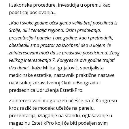
i zakonske procedure, investicija u opremu kao
podsticaj poslovanja…
„
Kao i svake godine očekujemo veliki broj posetilaca iz
Srbije, ali i zemalja regiona. Osim predavanja,
prezentacija i panela, i ove godine, kao i prethodnih,
obezbedili smo prostor za izložbeni deo u kojem će
zainteresovani moći da se predstave poseticioma. Zbog
velikog interesovanja 7. Kongres će ove godine trajati
dva dana
“, kaže Milica Ignjatović, specijalista
medicinske estetike, nastavnik praktične nastave
na Visokoj zdravstvenoj školi u Beogradu i
predsednica Udruženja EstetikPro.
Zainteresovani mogu uzeti učešće na 7. Kongresu
kroz različite modele: učešće na panelu,
prezentacija, izlaganje na štandu, oglašavanje u
magazinu EstetikPro koji će biti podeljen svim