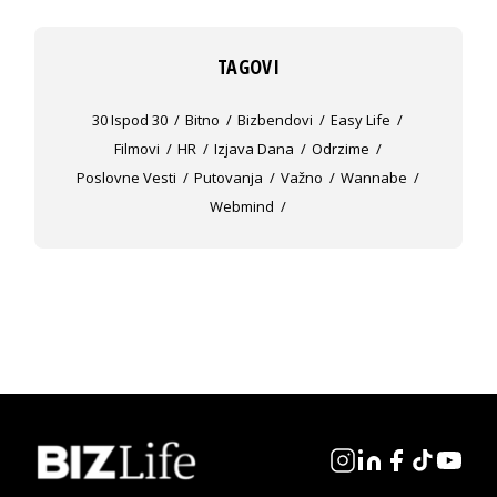
TAGOVI
30 Ispod 30
Bitno
Bizbendovi
Easy Life
Filmovi
HR
Izjava Dana
Odrzime
Poslovne Vesti
Putovanja
Važno
Wannabe
Webmind