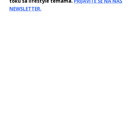
toku sa lifestyle temama.
PRIJAVITE SE NA NAŠ
NEWSLETTER.