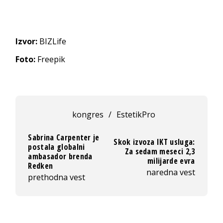
Izvor:
BIZLife
Foto:
Freepik
kongres
/
EstetikPro
Sabrina Carpenter je
Skok izvoza IKT usluga:
postala globalni
Za sedam meseci 2,3
ambasador brenda
milijarde evra
Redken
naredna vest
prethodna vest