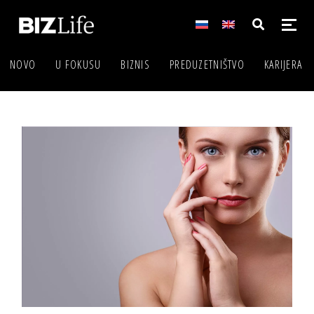
NOVO
U FOKUSU
BIZNIS
PREDUZETNIŠTVO
KARIJERA