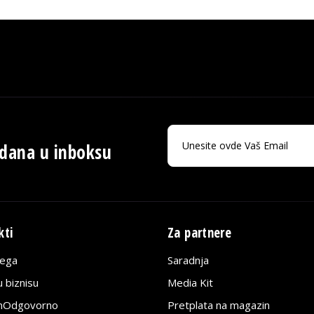
 dana u inboksu
kti
Za partnere
lega
Saradnja
 biznisu
Media Kit
jnOdgovorno
Pretplata na magazin