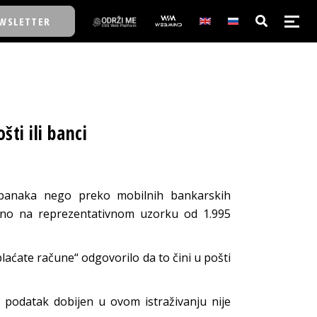
WSLETTER
E/SCHOOL
ti ili banci
E/SCHOOL
A
i banaka nego preko mobilnih bankarskih
deno na reprezentativnom uzorku od 1.995
A
plaćate račune“ odgovorilo da to čini u pošti
, podatak dobijen u ovom istraživanju nije