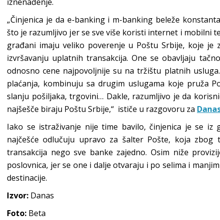
iznenađenje.
„Činjenica je da e-banking i m-banking beleže konstantan 
što je razumljivo jer se sve više koristi internet i mobilni t
građani imaju veliko poverenje u Poštu Srbije, koje je
izvršavanju uplatnih transakcija. One se obavljaju tač
odnosno cene najpovoljnije su na tržištu platnih usluga
plaćanja, kombinuju sa drugim uslugama koje pruža Poš
slanju pošiljaka, trgovini… Dakle, razumljivo je da korisn
najšešče biraju Poštu Srbije,“ ističe u razgovoru za
Dana
Iako se istraživanje nije time bavilo, činjenica je se i
najčešće odlučuju upravo za šalter Pošte, koja zbog to
transakcija nego sve banke zajedno. Osim niže provizij
poslovnica, jer se one i dalje otvaraju i po selima i manj
destinacije.
Izvor:
Danas
Foto:
Beta