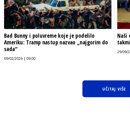
Bad Bunny i poluvreme koje je podelilo
Naši 
Ameriku: Tramp nastup nazvao „najgorim do
takmi
sada“
29/09/2
09/02/2026 | 09:00
UČITAJ VIŠE