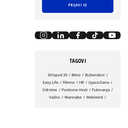
PRIJAVI SE
TAGOVI
30 Ispod 30
Bitno
Bizbendovi
Easy Life
Filmovi
HR
Izjava Dana
Odrzime
Poslovne Vesti
Putovanja
Važno
Wannabe
Webmind