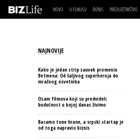
NOVO
U FOKUSU
BIZNIS
PREDUZETNIŠTVO
IZJAVA DANA
BIZNIS SCENA
VIDEO
REAL ESTATE
IZJAVA DANA
BIZNIS SCENA
BREND I KOMUNIKACI
VIDEO
REAL ESTATE
ESG & ENERGY
NAJNOVIJE
BREND I KOMUNIKACI
BANKE
ESG & ENERGY
OSIGURANJE
Kako je jedan strip zauvek promenio
BANKE
Betmena: Od šaljivog superheroja do
TECH I AI
mračnog osvetnika
OSIGURANJE
BIZNIS & SPORT
TECH I AI
Osam filmova koji su predvideli
PULS REGIONA
budućnost u kojoj danas živimo
BIZNIS & SPORT
NOVO NA RAFU
PULS REGIONA
Bacamo tone hrane, a srpski startap je
od toga napravio biznis
NOVO NA RAFU