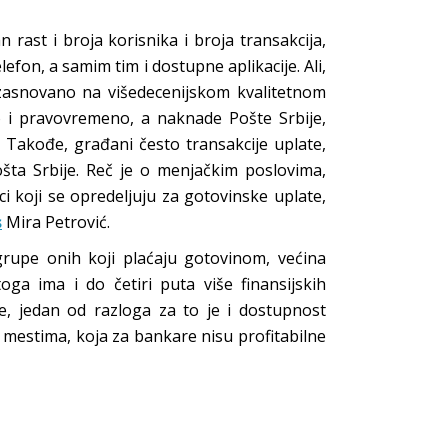
rast i broja korisnika i broja transakcija,
elefon, a samim tim i dostupne aplikacije. Ali,
 zasnovano na višedecenijskom kvalitetnom
no i pravovremeno, a naknade Pošte Srbije,
. Takođe, građani često transakcije uplate,
ta Srbije. Reč je o menjačkim poslovima,
ici koji se opredeljuju za gotovinske uplate,
s
Mira Petrović.
z grupe onih koji plaćaju gotovinom, većina
ga ima i do četiri puta više finansijskih
e, jedan od razloga za to je i dostupnost
im mestima, koja za bankare nisu profitabilne