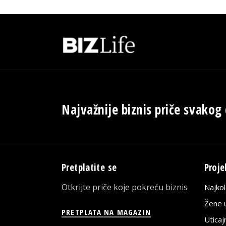
Najvažnije biznis priče svakog
Pretplatite se
Proje
Otkrijte priče koje pokreću biznis
Najko
Žene u
PRETPLATA NA MAGAZIN
Utica