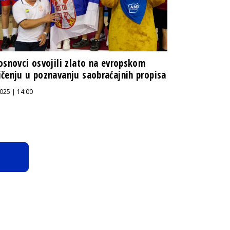
osnovci osvojili zlato na evropskom
čenju u poznavanju saobraćajnih propisa
025 | 14:00