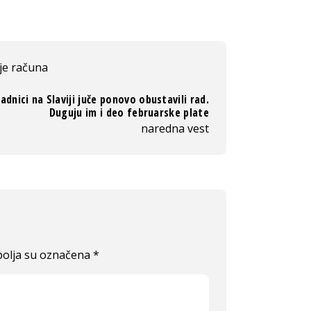
je računa
adnici na Slaviji juče ponovo obustavili rad.
Duguju im i deo februarske plate
naredna vest
olja su označena
*