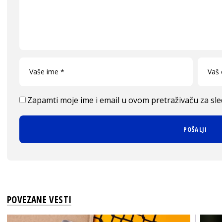
Zapamti moje ime i email u ovom pretraživaču za sl
POVEZANE VESTI