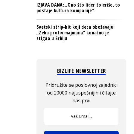
IZJAVA DANA: „Ono što lider toleriše, to
postaje kultura kompanije“
Svetski strip-hit koji deca obožavaju:
„Zeka protiv majmuna“ konačno je
stigao u Srbiju
BIZLIFE NEWSLETTER
Pridružite se poslovnoj zajednici
od 20000 najuspešnijih i čitajte
nas prvi