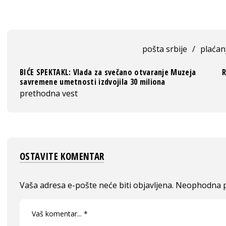
pošta srbije
/
plaćan
BIĆE SPEKTAKL: Vlada za svečano otvaranje Muzeja
R
savremene umetnosti izdvojila 30 miliona
prethodna vest
OSTAVITE KOMENTAR
Vaša adresa e-pošte neće biti objavljena.
Neophodna p