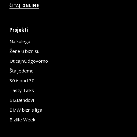
ČITAJ ONLINE
Projekti
Najkolega
Žene u biznisu
UticajnOdgovorno
Šta jedemo
30 ispod 30
Tasty Talks
BIZBendovi
BMW biznis liga
Bizlife Week