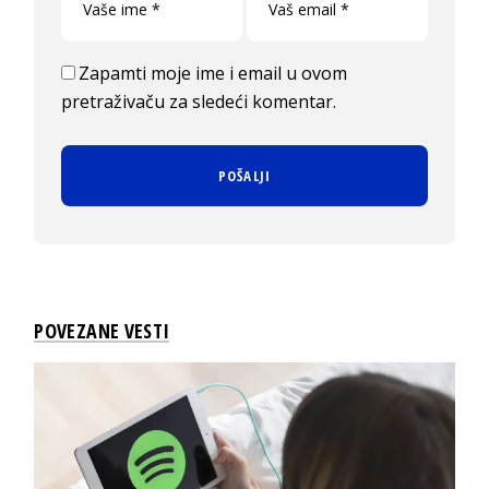
Zapamti moje ime i email u ovom
pretraživaču za sledeći komentar.
POVEZANE VESTI