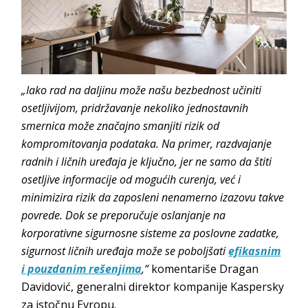
„Iako rad na daljinu može našu bezbednost učiniti
osetljivijom, pridržavanje nekoliko jednostavnih
smernica može značajno smanjiti rizik od
kompromitovanja podataka. Na primer, razdvajanje
radnih i ličnih uređaja je ključno, jer ne samo da štiti
osetljive informacije od mogućih curenja, već i
minimizira rizik da zaposleni nenamerno izazovu takve
povrede. Dok se preporučuje oslanjanje na
korporativne sigurnosne sisteme za poslovne zadatke,
sigurnost ličnih uređaja može se poboljšati
efikasnim
i pouzdanim rešenjima
,“
komentariše Dragan
Davidović, generalni direktor kompanije Kaspersky
za istočnu Evropu.