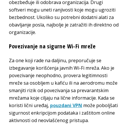
obezbeđuje ili odobrava organizacija. Drugi
softveri mogu uneti ranjivosti koje mogu ugroziti
bezbednost. Ukoliko su potrebni dodatni alati za
obavljanje posla, najbolje je zatražiti ih direktno od
organizacije.
Povezivanje na sigurne Wi-Fi mreže
Za one koji rade na daljinu, preporučuje se
izbegavanje korišćenja javnih Wi-Fi mreža. Ako je
povezivanje neophodno, provera legitimnosti
mreže sa osobljem u kafiću ili na aerodromu može
smanjiti rizik od povezivanja sa prevarantskim
mrežama koje ciljaju na lične informacije. Kada se
koristi lični uređaj,
pouzdani VPN
može poboljšati
sigurnost enkripcijom podataka i zaštitom online
aktivnosti od neovlašćenog pristupa.