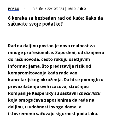
POSAO
autor
BIZLife
22/10/2024 | 16:10
0
6 koraka za bezbedan rad od kuće: Kako da
sačuvate svoje podatke?
Rad na daljinu postao je nova realnost za
mnoge profesionalce. Zaposleni, od dizajnera
do računovođa, često rukuju osetljivim
informacijama, što predstavlja rizik od
kompromitovanja kada rade van
kancelarijskog okruženja. Da bi se pomoglo u
prevazilaženju ovih izazova, stručnjaci
kompanije Kaspersky su sastavili
check listu
koja omogućava zaposlenima da rade na
daljinu, u udobnosti svoga doma, a
istovremeno sačuvaju sigurnost podataka.