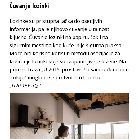
Čuvanje lozinki
Lozinke su pristupna tačka do osetljivih
informacija, pa je njihovo čuvanje u tajnosti
ključno. Čuvanje lozinki na papiru, čak i na
sigurnim mestima kod kuće, nije sigurna praksa.
Može biti korisno koristiti metodu asocijacije za
kreiranje lozinki koje su i zapamtljive i složene. Na
primer, fraza „U 2015. proslavio/la sam rođendan u
Tokiju“ mogla bi se pretvoriti u lozinku
„U20:15Psr@T“.