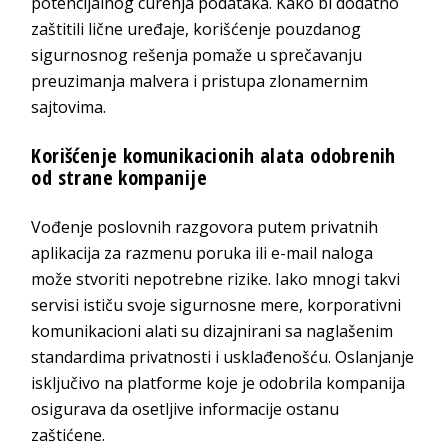
potencijalnog curenja podataka. Kako bi dodatno
zaštitili lične uređaje, korišćenje pouzdanog
sigurnosnog rešenja pomaže u sprečavanju
preuzimanja malvera i pristupa zlonamernim
sajtovima.
Korišćenje komunikacionih alata odobrenih
od strane kompanije
Vođenje poslovnih razgovora putem privatnih
aplikacija za razmenu poruka ili e-mail naloga
može stvoriti nepotrebne rizike. Iako mnogi takvi
servisi ističu svoje sigurnosne mere, korporativni
komunikacioni alati su dizajnirani sa naglašenim
standardima privatnosti i usklađenošću. Oslanjanje
isključivo na platforme koje je odobrila kompanija
osigurava da osetljive informacije ostanu
zaštićene.