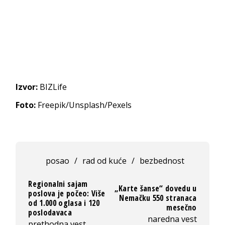
Izvor:
BIZLife
Foto:
Freepik/Unsplash/Pexels
posao
/
rad od kuće
/
bezbednost
Regionalni sajam
„Karte šanse“ dovedu u
poslova je počeo: Više
Nemačku 550 stranaca
od 1.000 oglasa i 120
mesečno
poslodavaca
naredna vest
prethodna vest