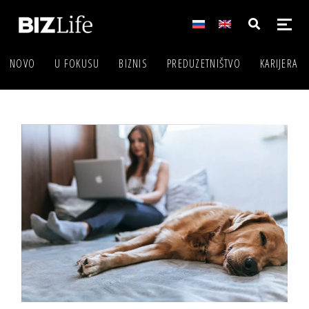
NOVO
U FOKUSU
BIZNIS
PREDUZETNIŠTVO
KARIJERA