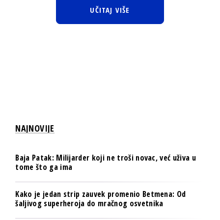
UČITAJ VIŠE
NAJNOVIJE
Baja Patak: Milijarder koji ne troši novac, već uživa u
tome što ga ima
Kako je jedan strip zauvek promenio Betmena: Od
šaljivog superheroja do mračnog osvetnika