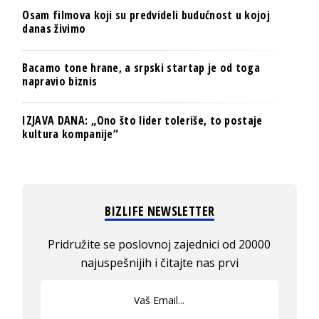
Osam filmova koji su predvideli budućnost u kojoj
danas živimo
Bacamo tone hrane, a srpski startap je od toga
napravio biznis
IZJAVA DANA: „Ono što lider toleriše, to postaje
kultura kompanije“
BIZLIFE NEWSLETTER
Pridružite se poslovnoj zajednici od 20000
najuspešnijih i čitajte nas prvi