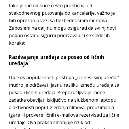
Iako je rad od kuće često praktičniji od
svakodnevnog putovanja do kancelarije, važno je
biti oprezan u vezi sa bezbednosnim merama.
Zaposleni na daljinu mogu osigurati da svi njihovi
podaci ostanu sigurni pridržavajući se sledećih
koraka:
Razdvajanje uređaja za posao od ličnih
uređaja
Uprkos popularnosti pristupa „Donesi svoj uređaj“
mudro je održavati jasnu razliku između uređaja za
posao i ličnih uređaja. Preporučljivo je radne
zadatke obavljati isključivo na službenom laptopu,
a aktivnosti poput gledanja filmova, preuzimanja
igara ili provere ličnih e-mailova rezervisati za lične
uređaje. Ova praksa smanjuje rizik od