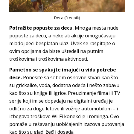
Deca (Freepik)
Potražite popuste za decu.
Mnoga mesta nude
popuste za decu, a neke atrakcije omogućavaju
mlađoj deci besplatan ulaz. Uvek se raspitajte o
ovim opcijama da biste uštedeli na putnim
troškovima i troškovima aktivnosti.
Pametno se spakujte imajući u vidu potrebe
dece.
Ponesite sa sobom osnovne stvari kao što
su grickalice, voda, dodatna odeća i nešto zabavu
kao što su knjige ili igrice. Preuzimanje filma ili TV
serije koji im se dopadaju na digitalni uređaj je
odlično za duge letove ili vožnje automobilom – i
izbegava troškove Wi-Fi konekcije i rominga. Ovo
pomaže u rešavanju uobičajenih izazova putovanja
kao što su glad, žeđ i dosada.