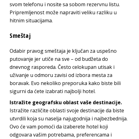
svom telefonu i nosite sa sobom rezervnu listu.
Pripremljenost može napraviti veliku razliku u
hitnim situacijama.
Smeštaj
Odabir pravog smeštaja je ključan za uspešno
putovanje jer utiče na sve – od budžeta do
dnevnog rasporeda. Često celokupan utisak i
uživanje u odmoru zavisi od izbora mesta za
boravak. Evo nekoliko preporuka kako biste bili
sigurni da ćete izabrati najbolji hotel.
Istražite geografsku oblast vaše destinacije.
Istražite različite oblasti svoje destinacije da biste
utvrdili koja su naselja najugodnija i najbezbednija.
Ovo će vam pomoći da izaberete hotel koji
odgovara vašim potrebama, preferencama i