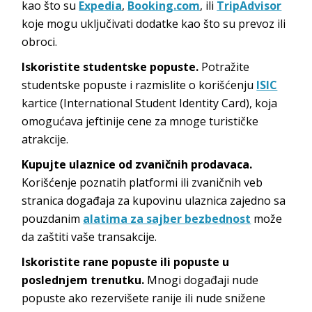
kao što su
Expedia
,
Booking.com
, ili
TripAdvisor
koje mogu uključivati dodatke kao što su prevoz ili
obroci.
Iskoristite studentske popuste.
Potražite
studentske popuste i razmislite o korišćenju
ISIC
kartice (International Student Identity Card), koja
omogućava jeftinije cene za mnoge turističke
atrakcije.
Kupujte ulaznice od zvaničnih prodavaca.
Korišćenje poznatih platformi ili zvaničnih veb
stranica događaja za kupovinu ulaznica zajedno sa
pouzdanim
alatima za sajber bezbednost
može
da zaštiti vaše transakcije.
Iskoristite rane popuste ili popuste u
poslednjem trenutku.
Mnogi događaji nude
popuste ako rezervišete ranije ili nude snižene