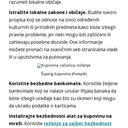
razumeli lokalne običaje.
Istražite lokalne zakone i običaje.
Budite svesni
propisa koji se odnose na izvoz određenih
kulturnih ili prirodnih predmeta kako biste izbegli
pravne probleme, jer neki mogu biti zaštićeni ili
zahtevaju posebne dozvole. Ove informacije
možete pronaći na zvaničnim veb stranicama vlade
ili u uputstvima za putovanja.
Šoping, kupovina (Freepik)
Koristite bezbedne bankomate.
Koristite željene
bankomate koji se nalaze unutar filijala banaka da
biste izbegli uređaje kao što su skimeri koji mogu
da ukradu podatke o karticama.
Instalirajte bezbednosni alat za kupovinu na
mreži.
Koristite
rešenje za sajber bezbednost