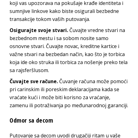
koji vas upozorava na pokušaje krađe identiteta i
sumnjive linkove kako biste osigurali bezbedne
transakcije tokom vaših putovanja.
Osigurajte svoje stvari.
Čuvajte vredne stvari na
bezbednom mestu i sa sobom nosite samo
osnovne stvari. Čuvajte novac, kreditne kartice i
važne stvari na bezbedan način, kao što je torbica
koja ide oko struka ili torbica za nošenje preko tela
sa rajsferšlusom.
Čuvajte sve račune.
Čuvanje računa može pomoći
pri carinskim ili poreskim deklaracijama kada se
vraćate kući i može biti korisno za vraćanje,
zamenu ili potraživanja po međunarodnoj garanciji.
Odmor sa decom
Putovanje sa decom uvodi drugačiji ritam u vaše