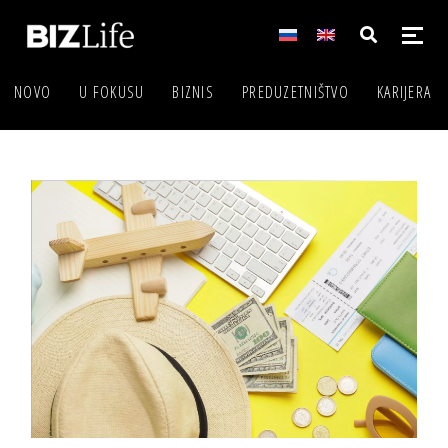
NOVO
U FOKUSU
BIZNIS
PREDUZETNIŠTVO
KARIJERA