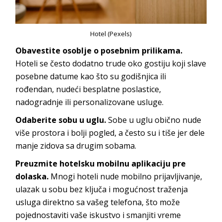
Hotel (Pexels)
Obavestite osoblje o posebnim prilikama.
Hoteli se često dodatno trude oko gostiju koji slave
posebne datume kao što su godišnjica ili
rođendan, nudeći besplatne poslastice,
nadogradnje ili personalizovane usluge.
Odaberite sobu u uglu.
Sobe u uglu obično nude
više prostora i bolji pogled, a često su i tiše jer dele
manje zidova sa drugim sobama.
Preuzmite hotelsku mobilnu aplikaciju pre
dolaska.
Mnogi hoteli nude mobilno prijavljivanje,
ulazak u sobu bez ključa i mogućnost traženja
usluga direktno sa vašeg telefona, što može
pojednostaviti vaše iskustvo i smanjiti vreme