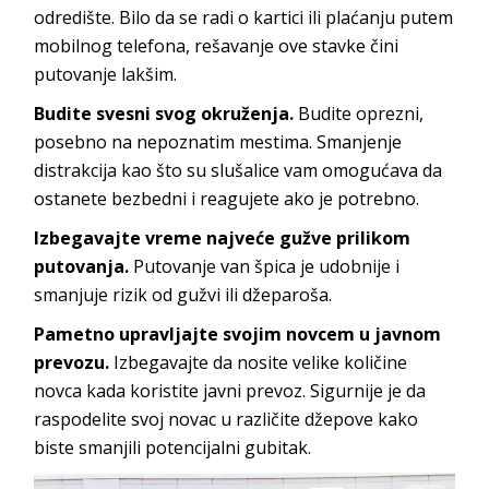
odredište. Bilo da se radi o kartici ili plaćanju putem
mobilnog telefona, rešavanje ove stavke čini
putovanje lakšim.
Budite svesni svog okruženja.
Budite oprezni,
posebno na nepoznatim mestima. Smanjenje
distrakcija kao što su slušalice vam omogućava da
ostanete bezbedni i reagujete ako je potrebno.
Izbegavajte vreme najveće gužve prilikom
putovanja.
Putovanje van špica je udobnije i
smanjuje rizik od gužvi ili džeparoša.
Pametno upravljajte svojim novcem u javnom
prevozu.
Izbegavajte da nosite velike količine
novca kada koristite javni prevoz. Sigurnije je da
raspodelite svoj novac u različite džepove kako
biste smanjili potencijalni gubitak.