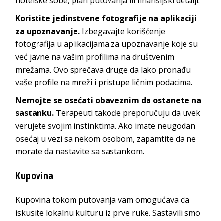
hotelske sobe, plan putovanja ili finansijski detalji.
Koristite jedinstvene fotografije na aplikaciji
za upoznavanje.
Izbegavajte korišćenje
fotografija u aplikacijama za upoznavanje koje su
već javne na vašim profilima na društvenim
mrežama. Ovo sprečava druge da lako pronađu
vaše profile na mreži i pristupe ličnim podacima.
Nemojte se osećati obaveznim da ostanete na
sastanku.
Terapeuti takođe preporučuju da uvek
verujete svojim instinktima. Ako imate neugodan
osećaj u vezi sa nekom osobom, zapamtite da ne
morate da nastavite sa sastankom.
Kupovina
Kupovina tokom putovanja vam omogućava da
iskusite lokalnu kulturu iz prve ruke. Sastavili smo