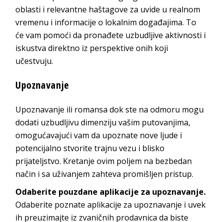
oblasti i relevantne haštagove za uvide u realnom
vremenu i informacije o lokalnim događajima. To
će vam pomoći da pronađete uzbudljive aktivnosti i
iskustva direktno iz perspektive onih koji
učestvuju.
Upoznavanje
Upoznavanje ili romansa dok ste na odmoru mogu
dodati uzbudljivu dimenziju vašim putovanjima,
omogućavajući vam da upoznate nove ljude i
potencijalno stvorite trajnu vezu i blisko
prijateljstvo. Kretanje ovim poljem na bezbedan
način i sa uživanjem zahteva promišljen pristup.
Odaberite pouzdane aplikacije za upoznavanje.
Odaberite poznate aplikacije za upoznavanje i uvek
ih preuzimajte iz zvaničnih prodavnica da biste