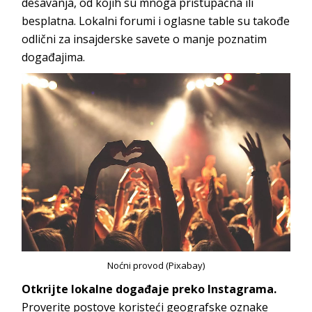
dešavanja, od kojih su mnoga pristupačna ili
besplatna. Lokalni forumi i oglasne table su takođe
odlični za insajderske savete o manje poznatim
događajima.
Noćni provod (Pixabay)
Otkrijte lokalne događaje preko Instagrama.
Proverite postove koristeći geografske oznake