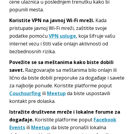
cene ulaznica u poslednjem trenutku kako bi
popunili mesta.
Koristite VPN na javnoj Wi-Fi mreži.
Kada
pristupate javnoj Wi-Fi mreži, zaštitite svoje
podatke pomoću
VPN usluge
, koja šifruje vašu
internet vezu i štiti vaše onlajn aktivnosti od
bezbednosnih rizika.
Povežite se sa meštanima kako biste dobili
savet.
Razgovarajte sa meštanima bilo onlajn ili
lično da biste dobili preporuke za događaje i savete
za najbolje ponude. Koristite platforme poput
Couchsurfing
ili
Meetup
da biste uspostavili
kontakt pre dolaska.
Istražite društvene mreže i lokalne forume za
događaje.
Koristite platforme poput
Facebook
Events
ili
Meetup
da biste pronašli lokalna