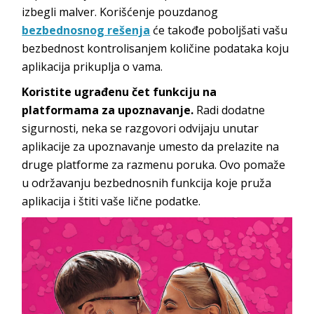
izbegli malver. Korišćenje pouzdanog
bezbednosnog rešenja
će takođe poboljšati vašu
bezbednost kontrolisanjem količine podataka koju
aplikacija prikuplja o vama.
Koristite ugrađenu čet funkciju na
platformama za upoznavanje.
Radi dodatne
sigurnosti, neka se razgovori odvijaju unutar
aplikacije za upoznavanje umesto da prelazite na
druge platforme za razmenu poruka. Ovo pomaže
u održavanju bezbednosnih funkcija koje pruža
aplikacija i štiti vaše lične podatke.