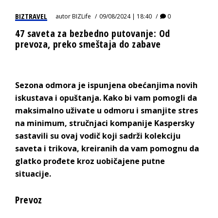
BIZTRAVEL
autor
BIZLife
09/08/2024 | 18:40
0
47 saveta za bezbedno putovanje: Od
prevoza, preko smeštaja do zabave
Sezona odmora je ispunjena obećanjima novih
iskustava i opuštanja. Kako bi vam pomogli da
maksimalno uživate u odmoru i smanjite stres
na minimum, stručnjaci kompanije Kaspersky
sastavili su ovaj vodič koji sadrži kolekciju
saveta i trikova, kreiranih da vam pomognu da
glatko prođete kroz uobičajene putne
situacije.
Prevoz