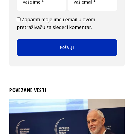
Zapamti moje ime i email u ovom
pretraživaču za sledeći komentar.
POVEZANE VESTI