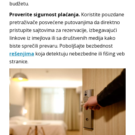
budžetu.
Proverite sigurnost plaćanja.
Koristite pouzdane
pretraživače posvećene putovanjima da direktno
pristupite sajtovima za rezervacije, izbegavajući
linkove iz imejlova ili sa društvenih medija kako
biste sprečili prevaru. Poboljšajte bezbednost
rešenjima
koja detektuju nebezbedne ili fišing veb
stranice.