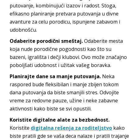
putovanje, kombinujući izazov i radost. Stoga,
efikasno planiranje pretvara putovanja u divne
avanture za celu porodicu, ispunjene zabavom i
udobnošću.
Odaberite porodični smeštaj.
Odaberite mesta
koja nude porodične pogodnosti kao što su
bazeni, igrališta i dečji klubovi. Ovo može značajno
poboljšati udobnost i užitak vašeg boravka.
Planirajte dane sa manje putovanja.
Neka
raspored bude fleksibilan i manje zbijen tokom
dana putovanja da biste smanjili stres. Odvojite
vreme za redovne pauze, užine i neke zabavne
aktivnosti kako biste se svi opustili.
Koristite digitalne alate za bezbednost.
Koristite
digitalna rešenja za roditeljstvo
kako
biste pratili gde se vaša deca nalaze i pratili trajanje