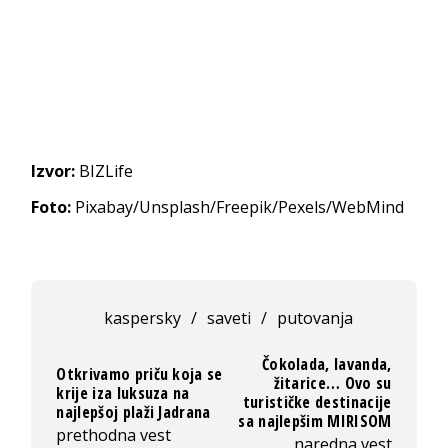
Izvor:
BIZLife
Foto:
Pixabay/Unsplash/Freepik/Pexels/WebMind
kaspersky
/
saveti
/
putovanja
Čokolada, lavanda,
Otkrivamo priču koja se
žitarice… Ovo su
krije iza luksuza na
turističke destinacije
najlepšoj plaži Jadrana
sa najlepšim MIRISOM
prethodna vest
naredna vest