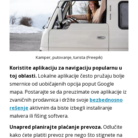
Kamper, putovanje, turista (Freepik)
Koristite aplikaciju za navigaciju popularnu u
toj oblasti.
Lokalne aplikacije često pružaju bolje
smernice od uobičajenih opcija poput Google
mapa. Postarajte se da preuzimate ove aplikacije iz
zvaničnih prodavnica i držite svoje
bezbednosno
rešenje
aktivnim da biste izbegli instaliranje
malvera ili fišing softvera.
Unapred planirajte plaćanje prevoza.
Odlučite
kako ćete platiti prevoz pre nego što stignete na