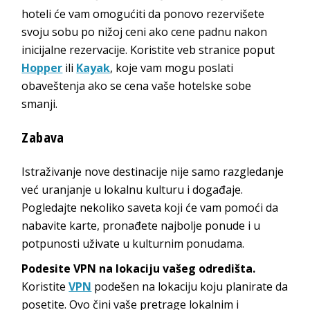
hoteli će vam omogućiti da ponovo rezervišete
svoju sobu po nižoj ceni ako cene padnu nakon
inicijalne rezervacije. Koristite veb stranice poput
Hopper
ili
Kayak
, koje vam mogu poslati
obaveštenja ako se cena vaše hotelske sobe
smanji.
Zabava
Istraživanje nove destinacije nije samo razgledanje
već uranjanje u lokalnu kulturu i događaje.
Pogledajte nekoliko saveta koji će vam pomoći da
nabavite karte, pronađete najbolje ponude i u
potpunosti uživate u kulturnim ponudama.
Podesite VPN na lokaciju vašeg odredišta.
Koristite
VPN
podešen na lokaciju koju planirate da
posetite. Ovo čini vaše pretrage lokalnim i