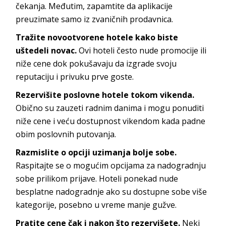
čekanja. Međutim, zapamtite da aplikacije
preuzimate samo iz zvaničnih prodavnica.
Tražite novootvorene hotele kako biste
uštedeli novac.
Ovi hoteli često nude promocije ili
niže cene dok pokušavaju da izgrade svoju
reputaciju i privuku prve goste.
Rezervišite poslovne hotele tokom vikenda.
Obično su zauzeti radnim danima i mogu ponuditi
niže cene i veću dostupnost vikendom kada padne
obim poslovnih putovanja.
Razmislite o opciji uzimanja bolje sobe.
Raspitajte se o mogućim opcijama za nadogradnju
sobe prilikom prijave. Hoteli ponekad nude
besplatne nadogradnje ako su dostupne sobe više
kategorije, posebno u vreme manje gužve.
Pratite cene čak i nakon što rezervišete.
Neki