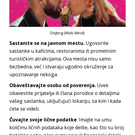
Dejting (Web Mind)
Sastanite se na javnom mestu.
Ugovorite
sastanke u kafićima, restoranima ili prometnim
turističkim atrakcijama. Ova mesta nisu samo
bezbedna, već i stvaraju ugodno okruženje za
upoznavanje nekoga.
Obaveštavajte osobu od poverenja.
Uvek
obavestite prijatelja ili člana porodice o detaljima
vašeg sastanka, uključujući lokaciju, sa kim i kada
ćete se videti.
Čuvajte svoje lične podatke
. Imajte na umu
količinu ličnih podataka koje delite, kao što su broj