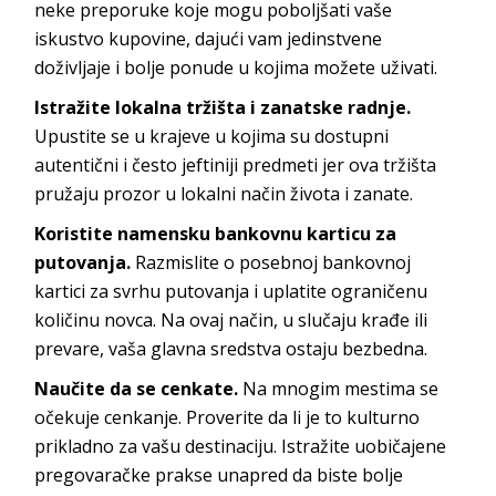
neke preporuke koje mogu poboljšati vaše
iskustvo kupovine, dajući vam jedinstvene
doživljaje i bolje ponude u kojima možete uživati.
Istražite lokalna tržišta i zanatske radnje.
Upustite se u krajeve u kojima su dostupni
autentični i često jeftiniji predmeti jer ova tržišta
pružaju prozor u lokalni način života i zanate.
Koristite namensku bankovnu karticu za
putovanja.
Razmislite o posebnoj bankovnoj
kartici za svrhu putovanja i uplatite ograničenu
količinu novca. Na ovaj način, u slučaju krađe ili
prevare, vaša glavna sredstva ostaju bezbedna.
Naučite da se cenkate.
Na mnogim mestima se
očekuje cenkanje. Proverite da li je to kulturno
prikladno za vašu destinaciju. Istražite uobičajene
pregovaračke prakse unapred da biste bolje