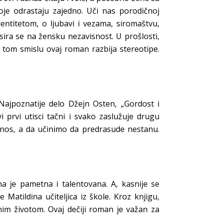
koje odrastaju zajedno. Uči nas porodičnoj
dentitetom, o ljubavi i vezama, siromaštvu,
usira se na žensku nezavisnost. U prošlosti,
om smislu ovaj roman razbija stereotipe.
ajpoznatije delo Džejn Osten, „Gordost i
i prvi utisci tačni i svako zaslužuje drugu
nos, a da učinimo da predrasude nestanu.
a je pametna i talentovana. A, kasnije se
atildina učiteljica iz škole. Kroz knjigu,
m životom. Ovaj dečiji roman je važan za