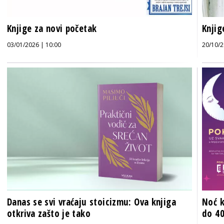
Knjige za novi početak
Knjig
03/01/2026 | 10:00
20/10/2
Danas se svi vraćaju stoicizmu: Ova knjiga
Noć k
otkriva zašto je tako
do 4