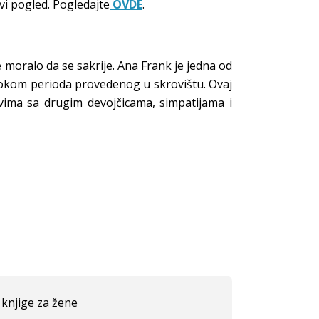
rvi pogled. Pogledajte
OVDE
.
e moralo da se sakrije. Ana Frank je jedna od
a tokom perioda provedenog u skrovištu. Ovaj
tvima sa drugim devojčicama, simpatijama i
knjige za žene