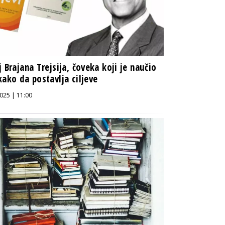
j Brajana Trejsija, čoveka koji je naučio
kako da postavlja ciljeve
025 | 11:00