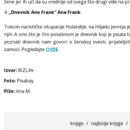
žene jer ih uči da su vrednije od svega što drugi vide na p
„Dnevnik Ane Frank“ Ana Frank
Tokom nacističke okupacije Holandije, na hiljadu Jevreja j
njih. A ono što je čini posebnom je dnevnik koji je pisal
poznati dnevnik nam govori o ženskoj svesti, prijateljs
samoći. Pogledajte
OVDE
.
Izvor:
BIZLife
Foto:
Pixabay
Piše:
Ana M.
knjige
/
najbolje knjige
/