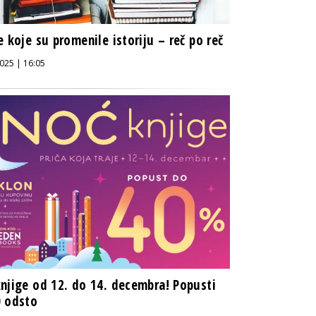
e koje su promenile istoriju – reč po reč
025 | 16:05
njige od 12. do 14. decembra! Popusti
0 odsto