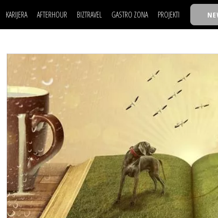
KARIJERA
AFTERHOUR
BIZTRAVEL
GASTRO ZONA
PROJEKTI
NE
POSAO
FILM I SCENA
NAJKOLEGA
LJUDI (HR)
KNJIGE
TASTY TALKS
POSAO
FILM I SCENA
NAJKOLEGA
JE
MOJ UGAO
AUTO SVET
30 ISPOD 30
LJUDI (HR)
KNJIGE
TASTY TALKS
USAVRŠAVANJE
STIL
BACK TO OFFIC
JE
MOJ UGAO
AUTO SVET
30 ISPOD 30
KNOW-HOW
WELLBEING
BIZBENDOVI
USAVRŠAVANJE
STIL
BACK TO OFFIC
BIZKOLEGIJUM
KNOW-HOW
WELLBEING
BIZBENDOVI
BMW BIZNIS LIG
BIZKOLEGIJUM
BIZLIFE WEEK
BMW BIZNIS LIG
IZJAVA GODINE
BIZLIFE WEEK
IZJAVA GODINE