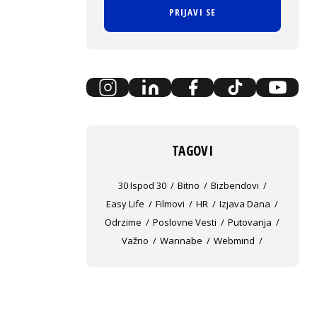
PRIJAVI SE
TAGOVI
30 Ispod 30
Bitno
Bizbendovi
Easy Life
Filmovi
HR
Izjava Dana
Odrzime
Poslovne Vesti
Putovanja
Važno
Wannabe
Webmind