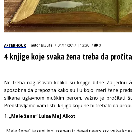
AFTERHOUR
autor
BIZLife
04/11/2017 | 13:30
0
4 knjige koje svaka žena treba da pročit
Ne treba naglašavati koliko su knjige bitne. Za jednu 
sposobna da prepozna kako su i u kojoj meri žene predst
slikana uglavnom muškim perom, važno je pročitati što
Predstavljamo vam listu knjiga koju ne bi trebalo da propu
„Male žene“ Luisa Mej Alkot
„Male žene“ je omiljeni roman iz devetnaerstog veka koga 