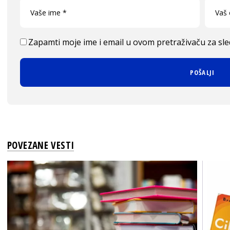
Zapamti moje ime i email u ovom pretraživaču za sl
POVEZANE VESTI