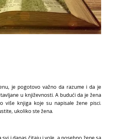
a
ženu, je pogotovo važno da razume i da je
avljane u književnosti. A budući da je žena
 više knjiga koje su napisale žene pisci.
stite, ukoliko ste žena.
svi i danas čitaju i vole, a posebno žene sa