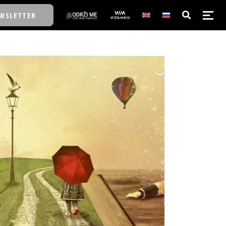
WSLETTER
E/SCHOOL
E/SCHOOL
A
A