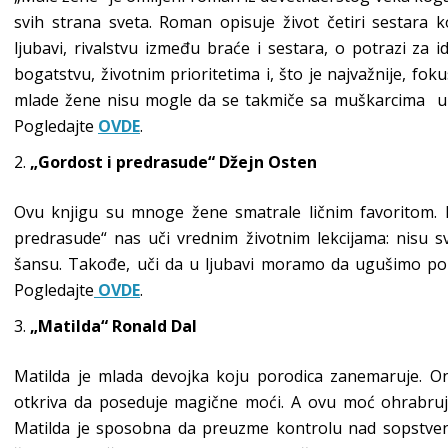
svih strana sveta. Roman opisuje život četiri sestara 
ljubavi, rivalstvu između braće i sestara, o potrazi za i
bogatstvu, životnim prioritetima i, što je najvažnije, fok
mlade žene nisu mogle da se takmiče sa muškarcima u t
Pogledajte
OVDE
.
„Gordost i predrasude“ Džejn Osten
Ovu knjigu su mnoge žene smatrale ličnim favoritom. N
predrasude“ nas uči vrednim životnim lekcijama: nisu sv
šansu. Takođe, uči da u ljubavi moramo da ugušimo po
Pogledajte
OVDE
.
„Matilda“ Ronald Dal
Matilda je mlada devojka koju porodica zanemaruje. On
otkriva da poseduje magične moći. A ovu moć ohrabruje M
Matilda je sposobna da preuzme kontrolu nad sopstveni