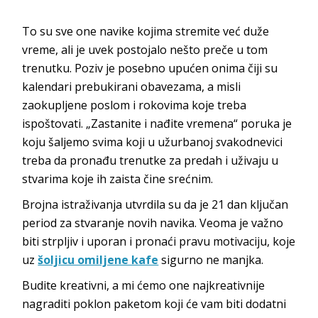
To su sve one navike kojima stremite već duže
vreme, ali je uvek postojalo nešto preče u tom
trenutku. Poziv je posebno upućen onima čiji su
kalendari prebukirani obavezama, a misli
zaokupljene poslom i rokovima koje treba
ispoštovati. „Zastanite i nađite vremena“ poruka je
koju šaljemo svima koji u užurbanoj
s
vakodnevici
treba da pronađu trenutke za predah i uživaju u
stvarima koje ih zaista čine srećnim.
Brojna istraživanja utvrdila su da je 21 dan ključan
period za stvaranje novih navika. Veoma je važno
biti strpljiv i uporan i pronaći pravu motivaciju, koje
uz
šoljicu omiljene kafe
sigurno ne manjka.
Budite kreativni, a mi ćemo one najkreativnije
nagraditi poklon paketom koji će vam biti dodatni