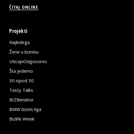
ČITAJ ONLINE
Projekti
Najkolega
Žene u biznisu
UticajnOdgovorno
Šta jedemo
30 ispod 30
Tasty Talks
BIZBendovi
BMW biznis liga
Bizlife Week