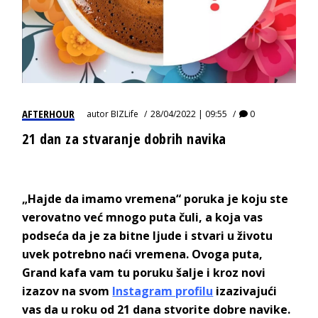
AFTERHOUR
autor
BIZLife
28/04/2022 | 09:55
0
21 dan za stvaranje dobrih navika
„Hajde da imamo vremena“ poruka je koju ste
verovatno već mnogo puta čuli, a koja vas
podseća da je za bitne ljude i stvari u životu
uvek potrebno naći vremena. Ovoga puta,
Grand kafa vam tu poruku šalje i kroz novi
izazov na svom
Instagram profilu
izazivajući
vas da u roku od 21 dana stvorite dobre navike.