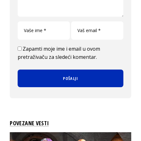
Zapamti moje ime i email u ovom
pretraživaču za sledeći komentar.
POVEZANE VESTI