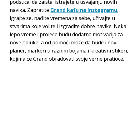
podsticaj da zaista istrajete u usvajanju novih
navika. Zapratite
Grand kafu na Instagramu
,
igrajte se, nađite vremena za sebe, uživajte u
stvarima koje volite i izgradite dobre navike. Neka
lepo vreme i proleće budu dodatna motivacija za
nove odluke, a od pomoći može da bude i novi
planer, markeri u raznim bojama i kreativni stikeri,
kojima će Grand obradovati svoje verne pratioce.