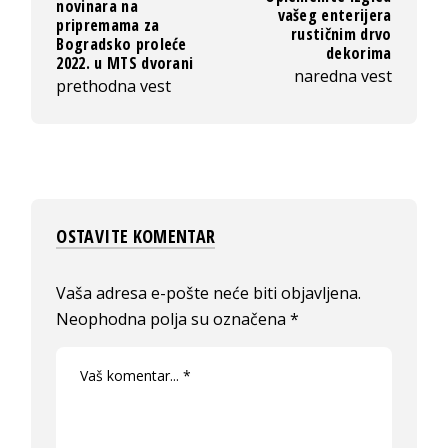
novinara na
vašeg enterijera
pripremama za
rustičnim drvo
Bogradsko proleće
dekorima
2022. u MTS dvorani
naredna vest
prethodna vest
OSTAVITE KOMENTAR
Vaša adresa e-pošte neće biti objavljena.
Neophodna polja su označena
*