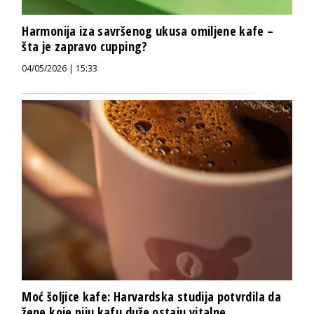
Harmonija iza savršenog ukusa omiljene kafe –
šta je zapravo cupping?
04/05/2026 | 15:33
Moć šoljice kafe: Harvardska studija potvrdila da
žene koje piju kafu duže ostaju vitalne