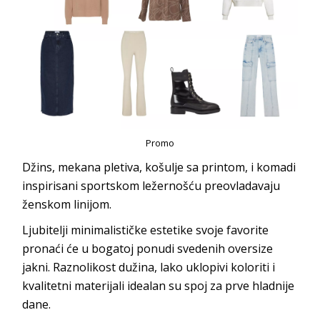
Promo
Džins, mekana pletiva, košulje sa printom, i komadi
inspirisani sportskom ležernošću preovladavaju
ženskom linijom.
Ljubitelji minimalističke estetike svoje favorite
pronaći će u bogatoj ponudi svedenih oversize
jakni. Raznolikost dužina, lako uklopivi koloriti i
kvalitetni materijali idealan su spoj za prve hladnije
dane.