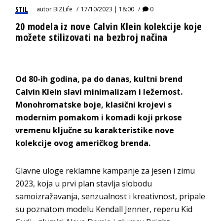
STIL
autor
BIZLife
17/10/2023 | 18:00
0
20 modela iz nove Calvin Klein kolekcije koje
možete stilizovati na bezbroj načina
Od 80-ih godina, pa do danas, kultni brend
Calvin Klein slavi minimalizam i ležernost.
Monohromatske boje, klasični krojevi s
modernim pomakom i komadi koji prkose
vremenu ključne su karakteristike nove
kolekcije ovog američkog brenda.
Glavne uloge reklamne kampanje za jesen i zimu
2023, koja u prvi plan stavlja slobodu
samoizražavanja, senzualnost i kreativnost, pripale
su poznatom modelu Kendall Jenner, reperu Kid