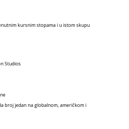
renutnim kursnim stopama i u istom skupu
on Studios
ine
bila broj jedan na globalnom, američkom i