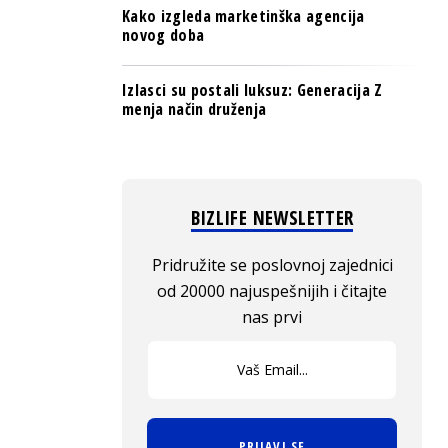
Kako izgleda marketinška agencija
novog doba
Izlasci su postali luksuz: Generacija Z
menja način druženja
BIZLIFE NEWSLETTER
Pridružite se poslovnoj zajednici
od 20000 najuspešnijih i čitajte
nas prvi
PRIJAVI SE