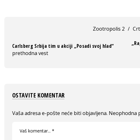
Zootropolis 2
/
Crt
„Ra
Carlsberg Srbija tim u akciji „Posadi svoj hlad“
prethodna vest
OSTAVITE KOMENTAR
Vaša adresa e-pošte neće biti objavljena.
Neophodna p