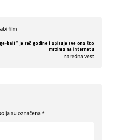
abi film
ge-bait“ je reč godine i opisuje sve ono što
mrzimo na internetu
naredna vest
olja su označena
*