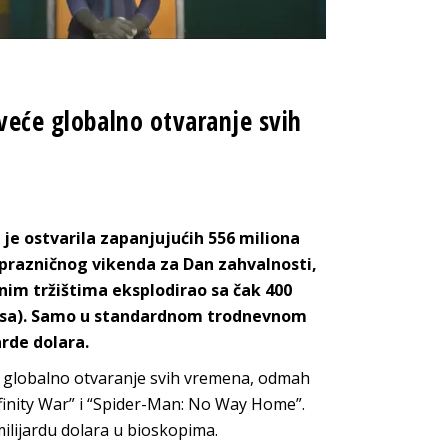
jveće globalno otvaranje svih
je ostvarila zapanjujućih 556 miliona
razničnog vikenda za Dan zahvalnosti,
dnim tržištima eksplodirao sa čak 400
iznosa). Samo u standardnom trodnevnom
arde dolara.
e globalno otvaranje svih vremena, odmah
finity War” i “Spider-Man: No Way Home”.
milijardu dolara u bioskopima.