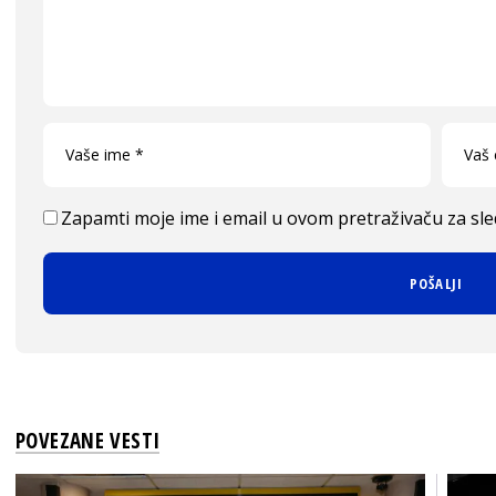
Zapamti moje ime i email u ovom pretraživaču za sl
POVEZANE VESTI