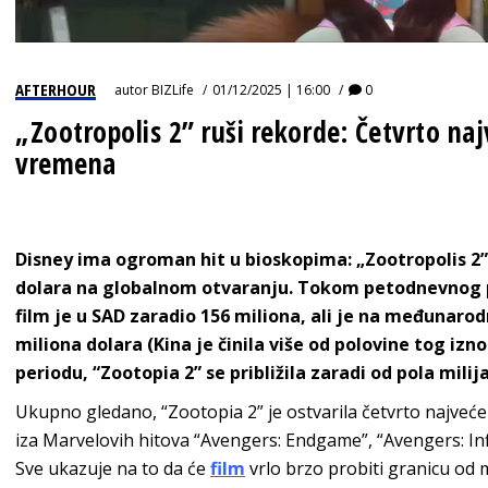
AFTERHOUR
autor
BIZLife
01/12/2025 | 16:00
0
„Zootropolis 2” ruši rekorde: Četvrto na
vremena
Disney ima ogroman hit u bioskopima: „Zootropolis 2” 
dolara na globalnom otvaranju. Tokom petodnevnog p
film je u SAD zaradio 156 miliona, ali je na međunaro
miliona dolara (Kina je činila više od polovine tog 
periodu, “Zootopia 2” se približila zaradi od pola milij
Ukupno gledano, “Zootopia 2” je ostvarila četvrto najveć
iza Marvelovih hitova “Avengers: Endgame”, “Avengers: In
Sve ukazuje na to da će
film
vrlo brzo probiti granicu od 