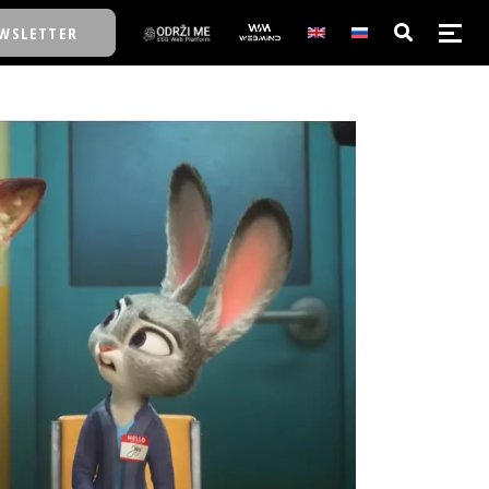
WSLETTER
E/SCHOOL
E/SCHOOL
A
A