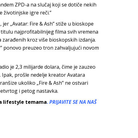
tandem ZPD-a na slučaj koji se dotiče nekih
životinjske igre reči.”
jer „Avatar: Fire & Ash” stiže u bioskope
titulu najprofitabilnijeg filma svih vremena
ra zarađenih kroz više bioskopskih izdanja.
ar” ponovo preuzeo tron zahvaljujući novom
dio je 2,3 milijarde dolara, čime je zauzeo
a. Ipak, prošle nedelje kreator Avatara
ranšize ukoliko „Fire & Ash” ne ostvari
četvrtog i petog nastavka.
sa lifestyle temama
.
PRIJAVITE SE NA NAŠ