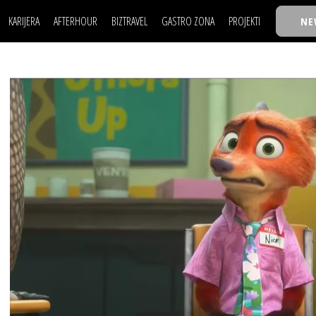
KARIJERA
AFTERHOUR
BIZTRAVEL
GASTRO ZONA
PROJEKTI
NE
POSAO
FILM I SCENA
NAJKOLEGA
LJUDI (HR)
KNJIGE
TASTY TALKS
POSAO
FILM I SCENA
NAJKOLEGA
JE
MOJ UGAO
AUTO SVET
30 ISPOD 30
LJUDI (HR)
KNJIGE
TASTY TALKS
USAVRŠAVANJE
STIL
BACK TO OFFIC
JE
MOJ UGAO
AUTO SVET
30 ISPOD 30
KNOW-HOW
WELLBEING
BIZBENDOVI
USAVRŠAVANJE
STIL
BACK TO OFFIC
BIZKOLEGIJUM
KNOW-HOW
WELLBEING
BIZBENDOVI
BMW BIZNIS LIG
BIZKOLEGIJUM
BIZLIFE WEEK
BMW BIZNIS LIG
IZJAVA GODINE
BIZLIFE WEEK
IZJAVA GODINE