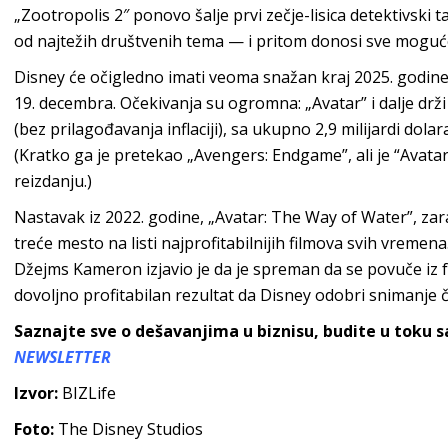
„Zootropolis 2″ ponovo šalje prvi zečje-lisica detektivski 
od najtežih društvenih tema — i pritom donosi sve moguće 
Disney će očigledno imati veoma snažan kraj 2025. godine, 
19. decembra. Očekivanja su ogromna: „Avatar” i dalje drži 
(bez prilagođavanja inflaciji), sa ukupno 2,9 milijardi dola
(Kratko ga je pretekao „Avengers: Endgame”, ali je “Avat
reizdanju.)
Nastavak iz 2022. godine, „Avatar: The Way of Water”, zara
treće mesto na listi najprofitabilnijih filmova svih vremen
Džejms Kameron izjavio je da je spreman da se povuče iz f
dovoljno profitabilan rezultat da Disney odobri snimanje 
Saznajte sve o dešavanjima u biznisu, budite u toku 
NEWSLETTER
Izvor:
BIZLife
Foto:
The Disney Studios