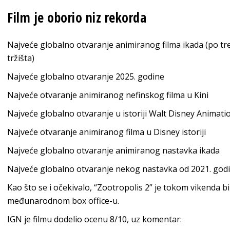
Film je oborio niz rekorda
Najveće globalno otvaranje animiranog filma ikada (po t
tržišta)
Najveće globalno otvaranje 2025. godine
Najveće otvaranje animiranog nefinskog filma u Kini
Najveće globalno otvaranje u istoriji Walt Disney Animati
Najveće otvaranje animiranog filma u Disney istoriji
Najveće globalno otvaranje animiranog nastavka ikada
Najveće globalno otvaranje nekog nastavka od 2021. god
Kao što se i očekivalo, “Zootropolis 2” je tokom vikenda 
međunarodnom box office-u.
IGN je filmu dodelio ocenu 8/10, uz komentar: