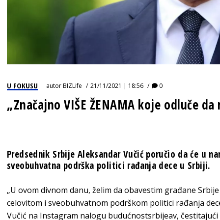
U FOKUSU
autor
BIZLife
21/11/2021 | 18:56
0
„Značajno VIŠE ŽENAMA koje odluče da 
Predsednik Srbije Aleksandar Vučić poručio da će u nar
sveobuhvatna podrška politici rađanja dece u Srbiji.
„U ovom divnom danu, želim da obavestim građane Srbije 
celovitom i sveobuhvatnom podrškom politici rađanja dece 
Vučić na Instagram nalogu budućnostsrbijeav, čestitajući 