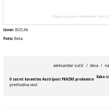
Објава коју дели Aleksandar Vučić (
Izvor:
BIZLife
Foto:
Beta
aleksandar vučić
/
deca
/
na
Kako iz
U susret karantinu Austrijanci PRAZNE prodavnice
prethodna vest