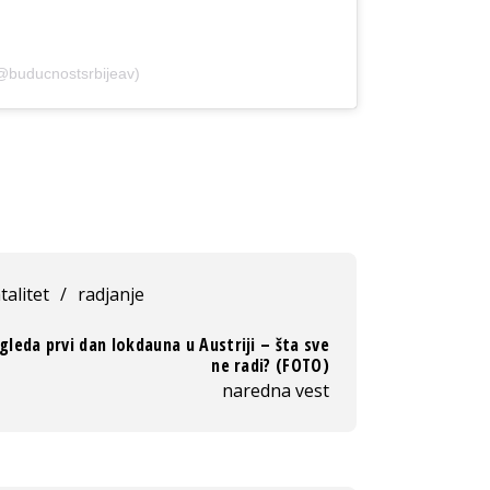
@buducnostsrbijeav)
talitet
/
radjanje
gleda prvi dan lokdauna u Austriji – šta sve
ne radi? (FOTO)
naredna vest