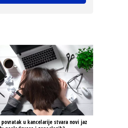
 povratak u kancelarije stvara novi jaz