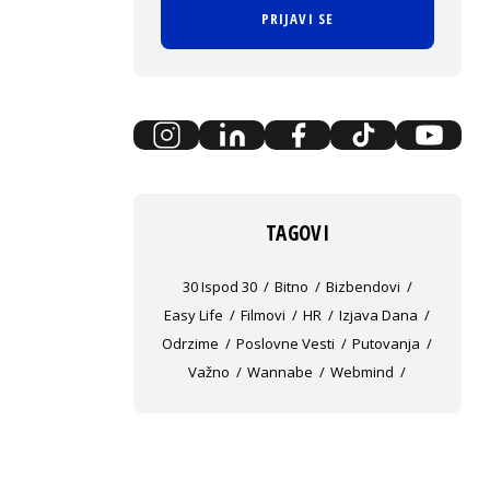
PRIJAVI SE
TAGOVI
30 Ispod 30
Bitno
Bizbendovi
Easy Life
Filmovi
HR
Izjava Dana
Odrzime
Poslovne Vesti
Putovanja
Važno
Wannabe
Webmind