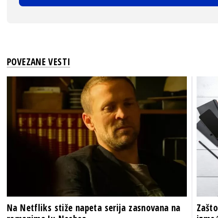
POVEZANE VESTI
Na Netfliks stiže napeta serija zasnovana na
Zašto