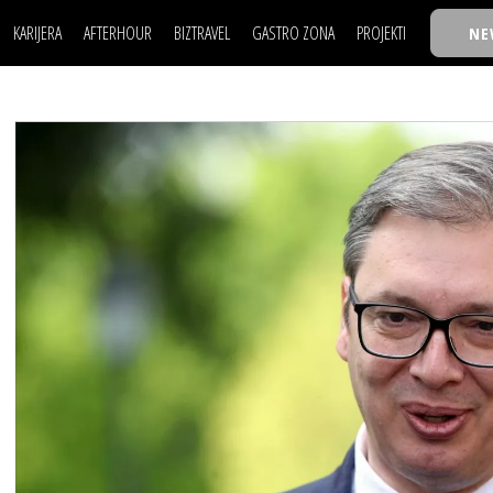
KARIJERA
AFTERHOUR
BIZTRAVEL
GASTRO ZONA
PROJEKTI
NE
POSAO
FILM I SCENA
NAJKOLEGA
LJUDI (HR)
KNJIGE
TASTY TALKS
POSAO
FILM I SCENA
NAJKOLEGA
JE
MOJ UGAO
AUTO SVET
30 ISPOD 30
LJUDI (HR)
KNJIGE
TASTY TALKS
USAVRŠAVANJE
STIL
BACK TO OFFIC
JE
MOJ UGAO
AUTO SVET
30 ISPOD 30
KNOW-HOW
WELLBEING
BIZBENDOVI
USAVRŠAVANJE
STIL
BACK TO OFFIC
BIZKOLEGIJUM
KNOW-HOW
WELLBEING
BIZBENDOVI
BMW BIZNIS LIG
BIZKOLEGIJUM
BIZLIFE WEEK
BMW BIZNIS LIG
IZJAVA GODINE
BIZLIFE WEEK
IZJAVA GODINE