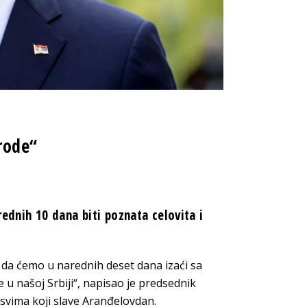
rode“
ednih 10 dana biti poznata celovita i
da ćemo u narednih deset dana izaći sa
u našoj Srbiji“, napisao je predsednik
svima koji slave Aranđelovdan.