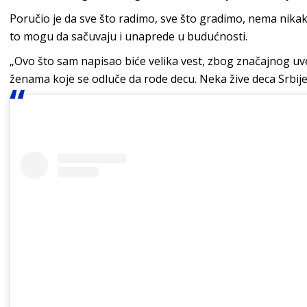
Poručio je da sve što radimo, sve što gradimo, nema nikak
to mogu da sačuvaju i unaprede u budućnosti.
„Ovo što sam napisao biće velika vest, zbog značajnog uv
ženama koje se odluče da rode decu. Neka žive deca Srbije!