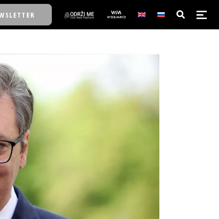
WSLETTER
E/SCHOOL
E/SCHOOL
A
A