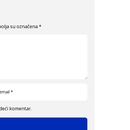
olja su označena
*
edeći komentar.