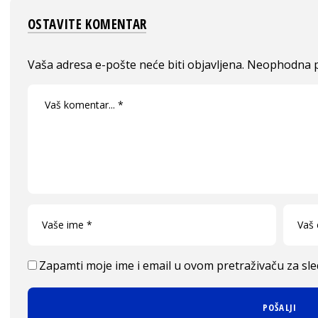
OSTAVITE KOMENTAR
Vaša adresa e-pošte neće biti objavljena.
Neophodna p
Zapamti moje ime i email u ovom pretraživaču za sl