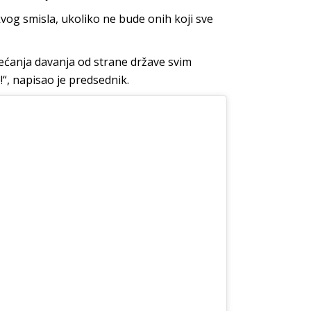
vog smisla, ukoliko ne bude onih koji sve
ećanja davanja od strane države svim
“, napisao je predsednik.