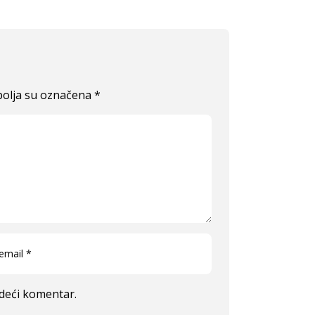
olja su označena
*
edeći komentar.