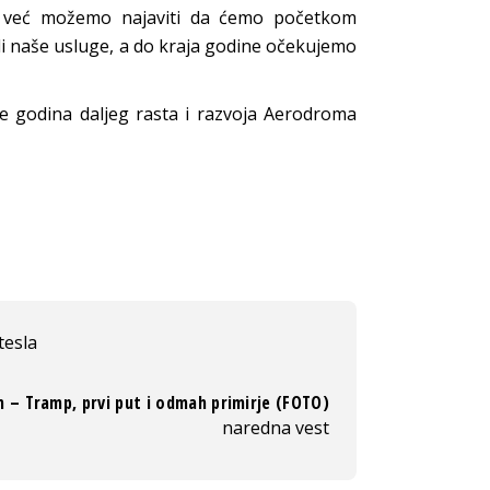
da već možemo najaviti da ćemo početkom
ili naše usluge, a do kraja godine očekujemo
e godina daljeg rasta i razvoja Aerodroma
tesla
n – Tramp, prvi put i odmah primirje (FOTO)
naredna vest