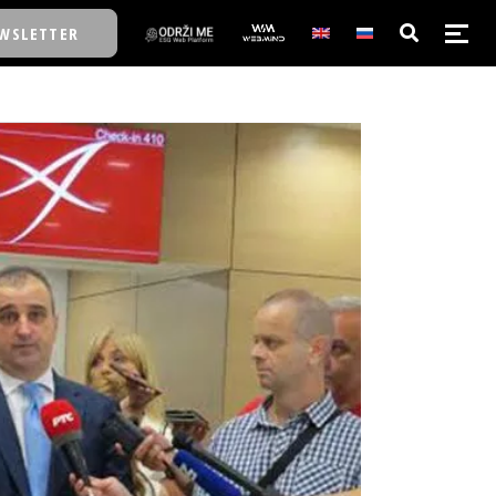
WSLETTER
E/SCHOOL
E/SCHOOL
A
A