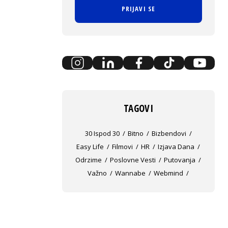
PRIJAVI SE
TAGOVI
30 Ispod 30
Bitno
Bizbendovi
Easy Life
Filmovi
HR
Izjava Dana
Odrzime
Poslovne Vesti
Putovanja
Važno
Wannabe
Webmind