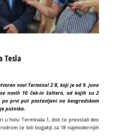
a Tesla
oren novi Terminal 2 B, koji je od 9. juna
e novih 10 ček-in šaltera, od kojih su 2
, po prvi put postavljeni na beogradskom
je putnika.
eri u holu Terminala 1, dok će preostali deo
erodrom će biti bogatiji za 18 najmodernijih