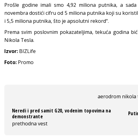
Prošle godine imali smo 4,92 miliona putnika, a sa
novembra dostići cifru od 5 miliona putnika koji su korist
i 5,5 miliona putnika, što je apsolutni rekord“.
Prema svim poslovnim pokazateljima, tekuća godina bić
Nikola Tesla.
Izvor:
BIZLife
Foto:
Promo
aerodrom nikola 
Neredi i pred samit G20, vodenim topovima na
Puti
demonstrante
prethodna vest