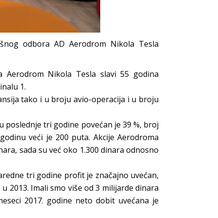
Izvršnog odbora AD Aerodrom Nikola Tesla
a Aerodrom Nikola Tesla slavi 55 godina
nalu 1.
nsija tako i u broju avio-operacija i u broju
ika u poslednje tri godine povećan je 39 %, broj
 godinu veći je 200 puta. Akcije Aerodroma
inara, sada su već oko 1.300 dinara odnosno
aredne tri godine profit je značajno uvećan,
 u 2013. Imali smo više od 3 milijarde dinara
6 meseci 2017. godine neto dobit uvećana je