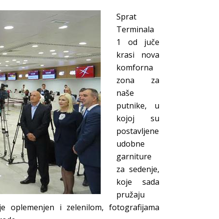
Sprat
Terminala
1 od juče
krasi nova
komforna
zona za
naše
putnike, u
kojoj su
postavljene
udobne
garniture
za sedenje,
koje sada
pružaju
je oplemenjen i zelenilom, fotografijama