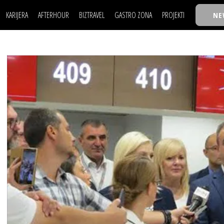
KARIJERA
AFTERHOUR
BIZTRAVEL
GASTRO ZONA
PROJEKTI
NE
POSAO
FILM I SCENA
NAJKOLEGA
LJUDI (HR)
KNJIGE
TASTY TALKS
POSAO
FILM I SCENA
NAJKOLEGA
JE
MOJ UGAO
AUTO SVET
30 ISPOD 30
LJUDI (HR)
KNJIGE
TASTY TALKS
USAVRŠAVANJE
STIL
BACK TO OFFIC
JE
MOJ UGAO
AUTO SVET
30 ISPOD 30
KNOW-HOW
WELLBEING
BIZBENDOVI
USAVRŠAVANJE
STIL
BACK TO OFFIC
BIZKOLEGIJUM
KNOW-HOW
WELLBEING
BIZBENDOVI
BMW BIZNIS LIG
BIZKOLEGIJUM
BIZLIFE WEEK
BMW BIZNIS LIG
IZJAVA GODINE
BIZLIFE WEEK
IZJAVA GODINE