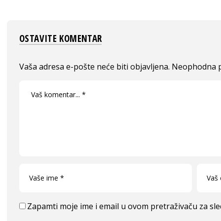
OSTAVITE KOMENTAR
Vaša adresa e-pošte neće biti objavljena.
Neophodna p
Zapamti moje ime i email u ovom pretraživaču za sl