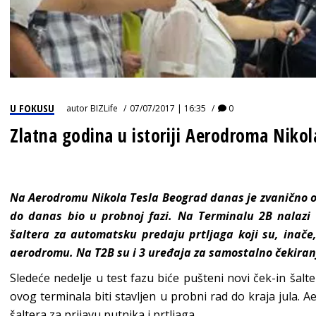
U FOKUSU
autor
BIZLife
07/07/2017 | 16:35
0
Zlatna godina u istoriji Aerodroma Nikol
Na Aerodromu Nikola Tesla Beograd danas je zvanično otv
do danas bio u probnoj fazi. Na Terminalu 2B nalazi s
šaltera za automatsku predaju prtljaga koji su, inače
aerodromu. Na T2B su i 3 uređaja za samostalno čekiran
Sledeće nedelje u test fazu biće pušteni novi ček-in šalt
ovog terminala biti stavljen u probni rad do kraja jula. A
šaltera za prijavu putnika i prtljaga.