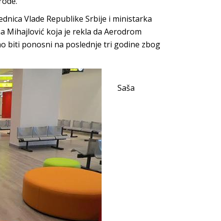
rode.
dnica Vlade Republike Srbije i ministarka
na Mihajlović koja je rekla da Aerodrom
o biti ponosni na poslednje tri godine zbog
Saša