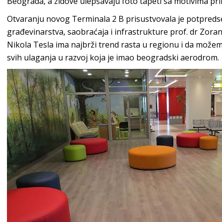
Beograda, a zidove ulepšavaju foto tapeti sa motivima pri
Otvaranju novog Terminala 2 B prisustvovala je potpredse
građevinarstva, saobraćaja i infrastrukture prof. dr Zora
Nikola Tesla ima najbrži trend rasta u regionu i da možem
svih ulaganja u razvoj koja je imao beogradski aerodrom.