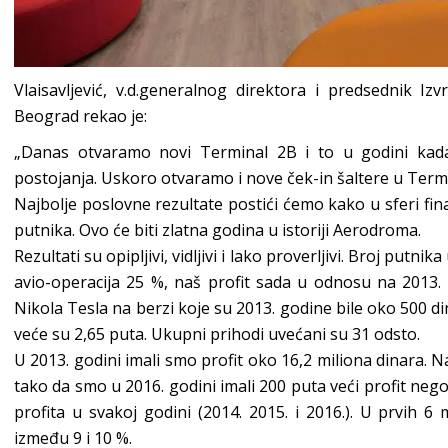
Vlaisavljević, v.d.generalnog direktora i predsednik 
Beograd rekao je:
„Danas otvaramo novi Terminal 2B i to u godini kad
postojanja. Uskoro otvaramo i nove ček-in šaltere u Termi
Najbolje poslovne rezultate postići ćemo kako u sferi fina
putnika. Ovo će biti zlatna godina u istoriji Aerodroma.
Rezultati su opipljivi, vidljivi i lako proverljivi. Broj putn
avio-operacija 25 %, naš profit sada u odnosu na 2013.
Nikola Tesla na berzi koje su 2013. godine bile oko 500 d
veće su 2,65 puta. Ukupni prihodi uvećani su 31 odsto.
U 2013. godini imali smo profit oko 16,2 miliona dinara. N
tako da smo u 2016. godini imali 200 puta veći profit nego
profita u svakoj godini (2014. 2015. i 2016.). U prvih 
između 9 i 10 %.