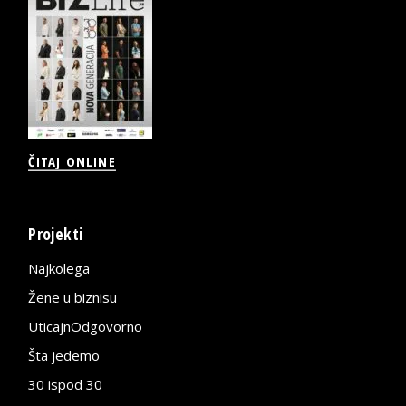
ČITAJ ONLINE
Projekti
Najkolega
Žene u biznisu
UticajnOdgovorno
Šta jedemo
30 ispod 30