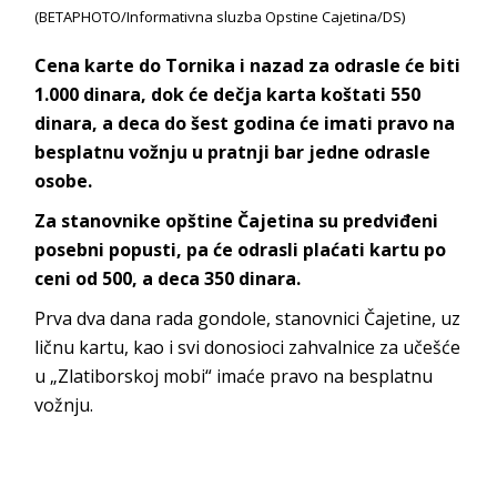
(BETAPHOTO/Informativna sluzba Opstine Cajetina/DS)
Cena karte do Tornika i nazad za odrasle će biti
1.000 dinara, dok će dečja karta koštati 550
dinara, a deca do šest godina će imati pravo na
besplatnu vožnju u pratnji bar jedne odrasle
osobe.
Za stanovnike opštine Čajetina su predviđeni
posebni popusti, pa će odrasli plaćati kartu po
ceni od 500, a deca 350 dinara.
Prva dva dana rada gondole, stanovnici Čajetine, uz
ličnu kartu, kao i svi donosioci zahvalnice za učešće
u „Zlatiborskoj mobi“ imaće pravo na besplatnu
vožnju.