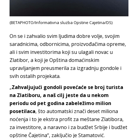
(BETAPHOTO/Informativna sluzba Opstine Cajetina/DS)
On se i zahvalio svim ljudima dobre volje, svojim
saradnicima, odbornicima, proizvođačima opreme,
ali i svim investitorima koji su ulagali novac u
Zlatibor, a koji je Opština domaćinskim
upravljanjem preusmerila za izgradnju gondole i
svih ostalih projekata.
„
Zahvaljujući gondoli povećaće se broj turista
na Zlatiboru, a naš cilj jeste da u nekom
periodu od pet godina zabeležimo milion
posetilaca
, što automatski znači deset miliona
noćenja i to je ekstra profit za meštane Zlatibora,
za investitore, a naravno i za budžet Srbije i budžet
opštine Čajetina“, zaključio je Stamatović.