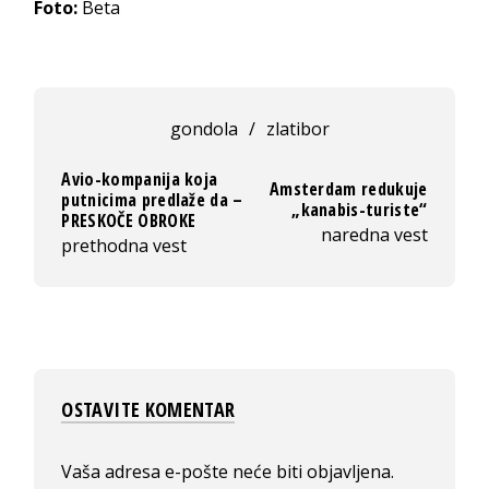
Foto:
Beta
gondola
/
zlatibor
Avio-kompanija koja
Amsterdam redukuje
putnicima predlaže da –
„kanabis-turiste“
PRESKOČE OBROKE
naredna vest
prethodna vest
OSTAVITE KOMENTAR
Vaša adresa e-pošte neće biti objavljena.