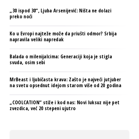
„30 ispod 30“, Ljuba Arsenijević: Ništa ne dolazi
preko noći
Ko u Evropi najteže može da priušti odmor? Srbija
napravila veliki napredak
Balada o milenijalcima: Generaciji koja je stigla
svuda, osim sebi
MrBeast i ljubičasta krava: Zašto je najveći jutjuber
na svetu opsednut idejom starom više od 20 godina
„COOLCATION“ stiže i kod nas: Novi luksuz nije pet
zvezdica, već 20 stepeni ujutro