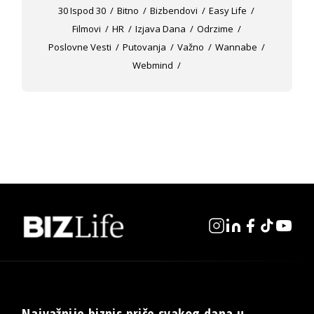
30 Ispod 30
Bitno
Bizbendovi
Easy Life
Filmovi
HR
Izjava Dana
Odrzime
Poslovne Vesti
Putovanja
Važno
Wannabe
Webmind
Najvažnije biznis priče svakog dana u