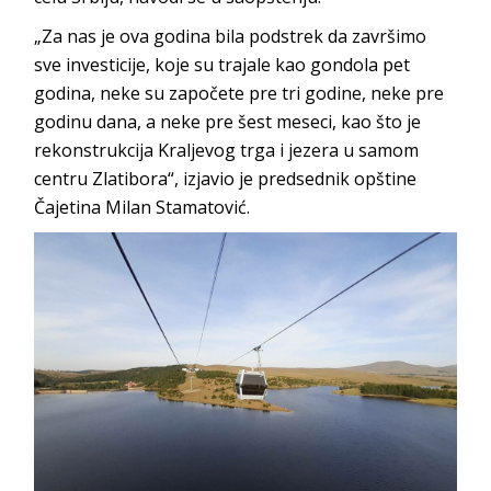
„Za nas je ova godina bila podstrek da završimo
sve investicije, koje su trajale kao gondola pet
godina, neke su započete pre tri godine, neke pre
godinu dana, a neke pre šest meseci, kao što je
rekonstrukcija Kraljevog trga i jezera u samom
centru Zlatibora“, izjavio je predsednik opštine
Čajetina Milan Stamatović.