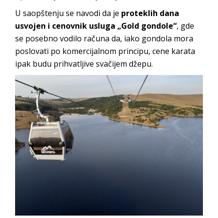
U saopštenju se navodi da je
proteklih dana
usvojen i cenovnik usluga „Gold gondole“
, gde
se posebno vodilo računa da, iako gondola mora
poslovati po komercijalnom principu, cene karata
ipak budu prihvatljive svačijem džepu.