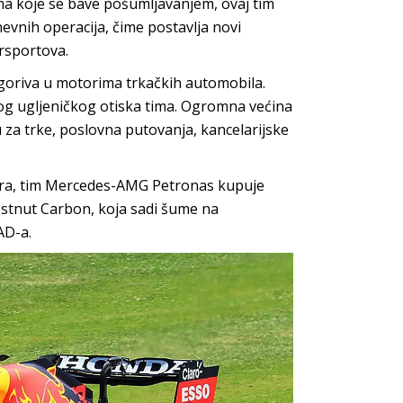
a koje se bave pošumljavanjem, ovaj tim
nevnih operacija, čime postavlja novi
rsportova.
 goriva u motorima trkačkih automobila.
g ugljeničkog otiska tima. Ogromna većina
nu za trke, poslovna putovanja, kancelarijske
vora, tim Mercedes-AMG Petronas kupuje
estnut Carbon, koja sadi šume na
AD-a.