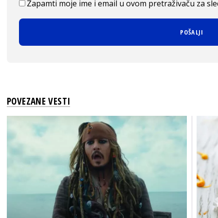
Zapamti moje ime i email u ovom pretraživaču za sl
POVEZANE VESTI