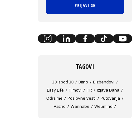
PRIJAVI SE
TAGOVI
30 Ispod 30
Bitno
Bizbendovi
Easy Life
Filmovi
HR
Izjava Dana
Odrzime
Poslovne Vesti
Putovanja
Važno
Wannabe
Webmind