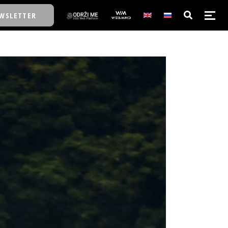
WSLETTER
E/SCHOOL
E/SCHOOL
A
A