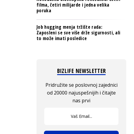
filma, četiri milijarde i jedna velika
poruka
Job hugging menja tržište rada:
Zaposleni se sve više drže sigurnosti, ali
to može imati posledice
BIZLIFE NEWSLETTER
Pridružite se poslovnoj zajednici
od 20000 najuspešnijih i čitajte
nas prvi