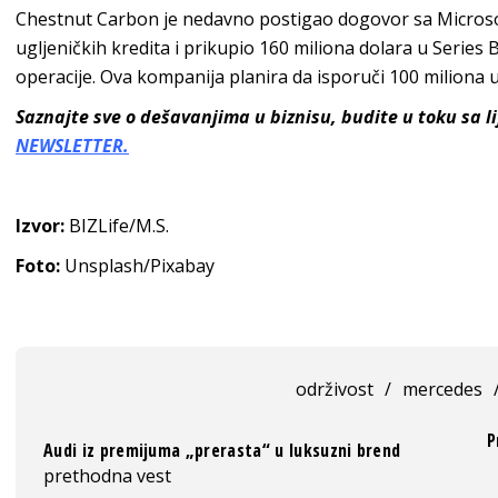
Chestnut Carbon je nedavno postigao dogovor sa Microso
ugljeničkih kredita i prikupio 160 miliona dolara u Series B
operacije. Ova kompanija planira da isporuči 100 miliona u
Saznajte sve o dešavanjima u biznisu, budite u toku sa 
NEWSLETTER.
Izvor:
BIZLife/M.S.
Foto:
Unsplash/Pixabay
održivost
/
mercedes
P
Audi iz premijuma „prerasta“ u luksuzni brend
prethodna vest