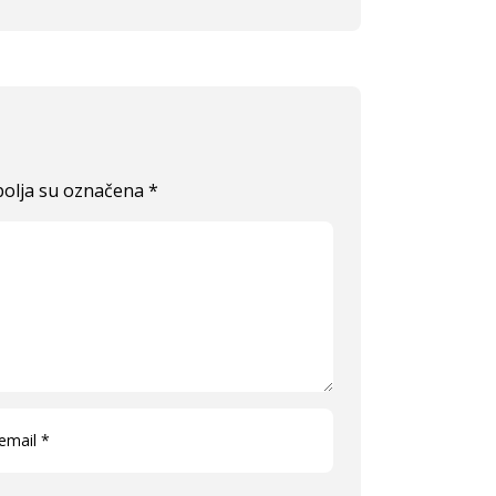
olja su označena
*