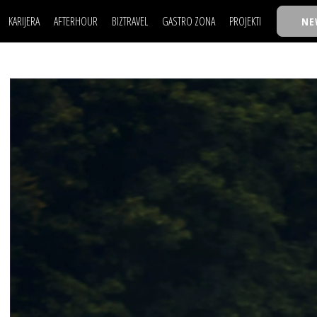
KARIJERA
AFTERHOUR
BIZTRAVEL
GASTRO ZONA
PROJEKTI
NE
POSAO
FILM I SCENA
NAJKOLEGA
LJUDI (HR)
KNJIGE
TASTY TALKS
POSAO
FILM I SCENA
NAJKOLEGA
JE
MOJ UGAO
AUTO SVET
30 ISPOD 30
LJUDI (HR)
KNJIGE
TASTY TALKS
USAVRŠAVANJE
STIL
BACK TO OFFIC
JE
MOJ UGAO
AUTO SVET
30 ISPOD 30
KNOW-HOW
WELLBEING
BIZBENDOVI
USAVRŠAVANJE
STIL
BACK TO OFFIC
BIZKOLEGIJUM
KNOW-HOW
WELLBEING
BIZBENDOVI
BMW BIZNIS LIG
BIZKOLEGIJUM
BIZLIFE WEEK
BMW BIZNIS LIG
IZJAVA GODINE
BIZLIFE WEEK
IZJAVA GODINE