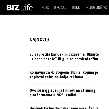
NOVO
U FOKUSU
BIZNIS
PREDUZETNIŠTVO
IZJAVA DANA
BIZNIS SCENA
VIDEO
REAL ESTATE
IZJAVA DANA
BIZNIS SCENA
BREND I KOMUNIKACI
VIDEO
REAL ESTATE
ESG & ENERGY
NAJNOVIJE
BREND I KOMUNIKACI
BANKE
ESG & ENERGY
OSIGURANJE
EU zapretila karipskim državama: Ukinite
BANKE
„zlatne pasoše“ ili gubite bezvizni režim
TECH I AI
OSIGURANJE
BIZNIS & SPORT
Ko navija za 40 stepeni? Biznisi kojima je
TECH I AI
toplotni talas najbolja reklama
PULS REGIONA
BIZNIS & SPORT
NOVO NA RAFU
Ovo su najgledaniji filmovi na striming
PULS REGIONA
platformama u 2026. godini
NOVO NA RAFU
Holivudska bioskopska renesansa: Četiri