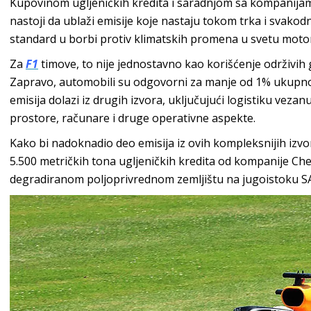
Kupovinom ugljeničkih kredita i saradnjom sa kompanijam
nastoji da ublaži emisije koje nastaju tokom trka i svakod
standard u borbi protiv klimatskih promena u svetu moto
Za
F1
timove, to nije jednostavno kao korišćenje održivih
Zapravo, automobili su odgovorni za manje od 1% ukupno
emisija dolazi iz drugih izvora, uključujući logistiku veza
prostore, računare i druge operativne aspekte.
Kako bi nadoknadio deo emisija iz ovih kompleksnijih iz
5.500 metričkih tona ugljeničkih kredita od kompanije Ch
degradiranom poljoprivrednom zemljištu na jugoistoku S