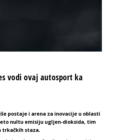
es vodi ovaj autosport ka
iše postaje i arena za inovacije u oblasti
neto nultu emisiju ugljen-dioksida, tim
trkačkih staza.