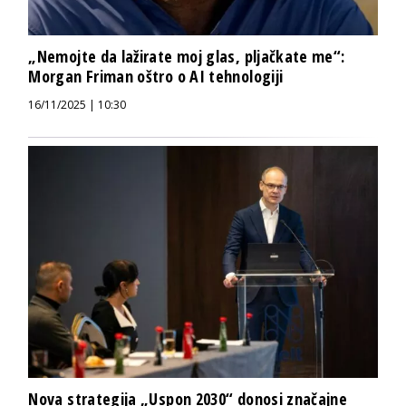
„Nemojte da lažirate moj glas, pljačkate me“:
Morgan Friman oštro o AI tehnologiji
16/11/2025 | 10:30
Nova strategija „Uspon 2030“ donosi značajne