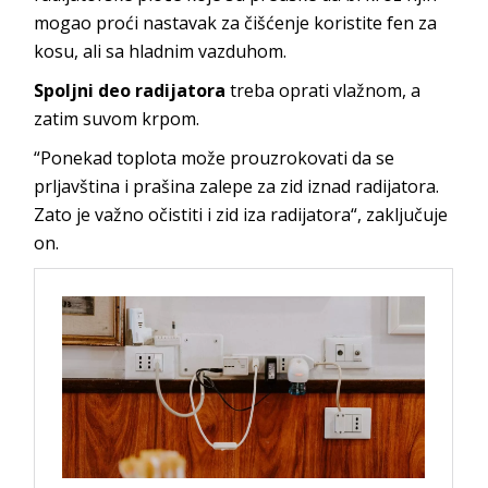
mogao proći nastavak za čišćenje koristite fen za
kosu, ali sa hladnim vazduhom.
Spoljni deo radijatora
treba oprati vlažnom, a
zatim suvom krpom.
“Ponekad toplota može prouzrokovati da se
prljavština i prašina zalepe za zid iznad radijatora.
Zato je važno očistiti i zid iza radijatora“, zaključuje
on.