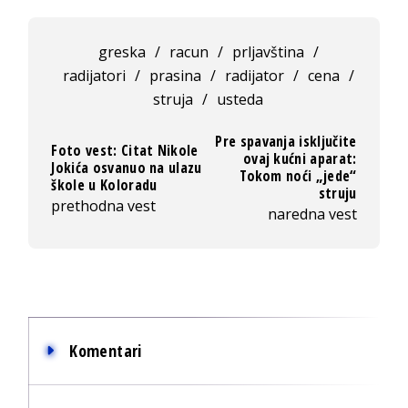
greska
/
racun
/
prljavština
/
radijatori
/
prasina
/
radijator
/
cena
/
struja
/
usteda
Pre spavanja isključite
Foto vest: Citat Nikole
ovaj kućni aparat:
Jokića osvanuo na ulazu
Tokom noći „jede“
škole u Koloradu
struju
prethodna vest
naredna vest
Komentari