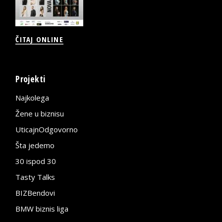
ČITAJ ONLINE
Projekti
Najkolega
Žene u biznisu
UticajnOdgovorno
Šta jedemo
30 ispod 30
Tasty Talks
BIZBendovi
BMW biznis liga