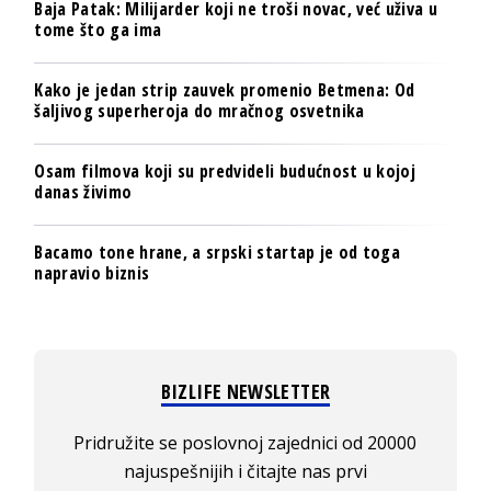
Baja Patak: Milijarder koji ne troši novac, već uživa u
tome što ga ima
Kako je jedan strip zauvek promenio Betmena: Od
šaljivog superheroja do mračnog osvetnika
Osam filmova koji su predvideli budućnost u kojoj
danas živimo
Bacamo tone hrane, a srpski startap je od toga
napravio biznis
BIZLIFE NEWSLETTER
Pridružite se poslovnoj zajednici od 20000
najuspešnijih i čitajte nas prvi