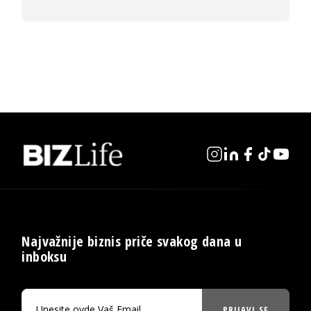
Najvažnije biznis priče svakog dana u
inboksu
PRIJAVI SE