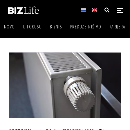
NOVO
U FOKUSU
BIZNIS
PREDUZETNIŠTVO
KARIJERA