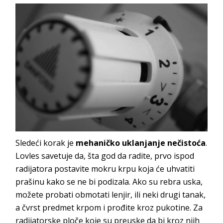
Sledeći korak je
mehaničko uklanjanje nečistoća
.
Lovles savetuje da, šta god da radite, prvo ispod
radijatora postavite mokru krpu koja će uhvatiti
prašinu kako se ne bi podizala. Ako su rebra uska,
možete probati obmotati lenjir, ili neki drugi tanak,
a čvrst predmet krpom i prođite kroz pukotine. Za
radijatorske ploče koje su preuske da bi kroz njih