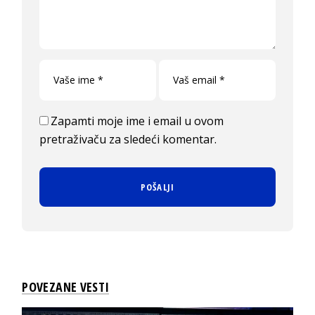
Zapamti moje ime i email u ovom
pretraživaču za sledeći komentar.
POVEZANE VESTI