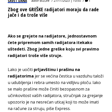
SAVET DANA
autor
BIZLife
27/11/2023 | 10:50
1
Zbog ove GREŠKE radijatori moraju da rade
jače i da troše više
Ako se grejete na radijatore, jednostavnom
ćete pripremom samih radijatora itekako
uštedeti. Zbog jedne greške koju svi pravimo
radijatori troše više struje.
Lako je uočiti
prljavštinu i prašinu na
radijatorima
jer se većina čestica u vazduhu taloži
u udubljenja i rebra umesto na vidljivu ploču. Iako
se malo prašine može činiti bezopasnom za
učinkovitost vaših radijatora, stručnjak za grejanje
upozorio je na nesrećan uticaj koji to može imati
na račune za struju, piše
Express.