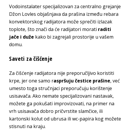
Vodoinstalater specijalizovan za centralno grejanje
Džon Lovles objašnjava da prašina između rebara
konvektorskog radijatora može sprečiti izlazak
toplote, što znači da će radijatori morati
raditi
jače i duže
kako bi zagrejali prostorije u vašem
domu.
Saveti za čišćenje
Za čišćenje radijatora nije preporučljivo koristiti
krpe, jer one samo r
aspršuju čestice prašine
, već
umesto toga stručnjaci preporučuju korištenje
usisavača. Ako nemate specijalizovani nastavak,
možete ga pokušati improvizovati, na primer na
vrh usisavača dobro pričvrstite slamčice, ili
kartonski kolut od ubrusa ili wc-papira kog možete
stisnuti na kraju.