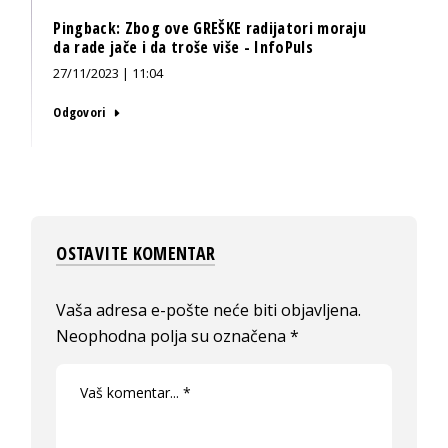
Pingback:
Zbog ove GREŠKE radijatori moraju
da rade jače i da troše više - InfoPuls
27/11/2023 | 11:04
Odgovori
OSTAVITE KOMENTAR
Vaša adresa e-pošte neće biti objavljena.
Neophodna polja su označena
*