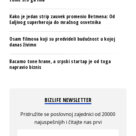
Kako je jedan strip zauvek promenio Betmena: Od
šaljivog superheroja do mračnog osvetnika
Osam filmova koji su predvideli budućnost u kojoj
danas živimo
Bacamo tone hrane, a srpski startap je od toga
napravio biznis
BIZLIFE NEWSLETTER
Pridružite se poslovnoj zajednici od 20000
najuspešnijih i čitajte nas prvi