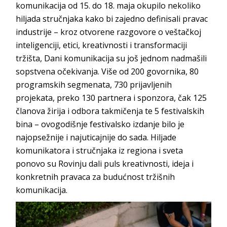
komunikacija od 15. do 18. maja okupilo nekoliko
hiljada stručnjaka kako bi zajedno definisali pravac
industrije – kroz otvorene razgovore o veštačkoj
inteligenciji, etici, kreativnosti i transformaciji
tržišta, Dani komunikacija su još jednom nadmašili
sopstvena očekivanja. Više od 200 govornika, 80
programskih segmenata, 730 prijavljenih
projekata, preko 130 partnera i sponzora, čak 125
članova žirija i odbora takmičenja te 5 festivalskih
bina – ovogodišnje festivalsko izdanje bilo je
najopsežnije i najuticajnije do sada. Hiljade
komunikatora i stručnjaka iz regiona i sveta
ponovo su Rovinju dali puls kreativnosti, ideja i
konkretnih pravaca za budućnost tržišnih
komunikacija.