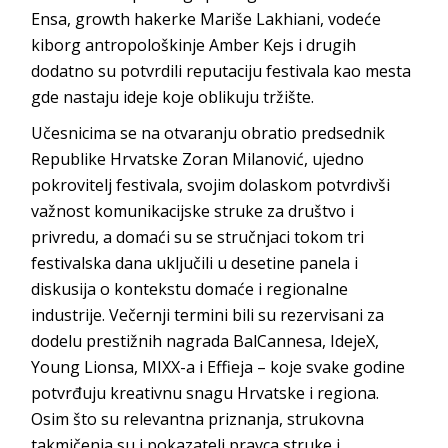
Ensa, growth hakerke Mariše Lakhiani, vodeće
kiborg antropološkinje Amber Kejs i drugih
dodatno su potvrdili reputaciju festivala kao mesta
gde nastaju ideje koje oblikuju tržište.
Učesnicima se na otvaranju obratio predsednik
Republike Hrvatske Zoran Milanović, ujedno
pokrovitelj festivala, svojim dolaskom potvrdivši
važnost komunikacijske struke za društvo i
privredu, a domaći su se stručnjaci tokom tri
festivalska dana uključili u desetine panela i
diskusija o kontekstu domaće i regionalne
industrije. Večernji termini bili su rezervisani za
dodelu prestižnih nagrada BalCannesa, IdejeX,
Young Lionsa, MIXX-a i Effieja – koje svake godine
potvrđuju kreativnu snagu Hrvatske i regiona.
Osim što su relevantna priznanja, strukovna
takmičenja su i pokazatelj pravca struke i