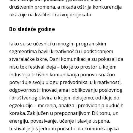
društvenih promena, a nikada oštrija konkurencija
ukazuje na kvalitet i razvoj projekata.
Do sledeće godine
Iako su se učesnici u mnogim programskim
segmentima bavili kreativnošću i podsticanjem
stvaralačke iskre, Dani komunikacija su pokazali da
nisu tek festival ideja – bio je to prostor u kojem
industrija tržišnih komunikacija ponovo snažno
potvrđuje svoju ulogu predvodnika: u kreativnosti,
odgovornosti, inovacijama i oblikovanju poslovnog
i društvenog okvira u kojem delujemo; od ideje do
egzekucije – merenja, analiza i predviđanja budućih
koraka. Zaključen u prepoznatljivom DK tonu, uz
energiju, povezivanje, učenje i slavlje uspeha,
festival je još jednom podsetio da komunikacijska