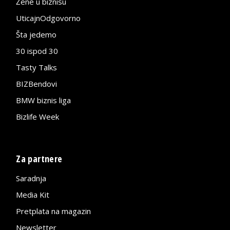
Žene u biznisu
UticajnOdgovorno
Šta jedemo
30 ispod 30
Tasty Talks
BIZBendovi
BMW biznis liga
Bizlife Week
Za partnere
Saradnja
Media Kit
Pretplata na magazin
Newsletter