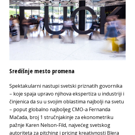
Središnje mesto promena
Spektakularni nastupi svetski priznatih govornika
– koje spaja upravo njihova ekspertiza u industriji i
činjenica da su u svojim oblastima najbolji na svetu
– poput globalno najboljeg CMO-a Fernanda
Mačada, broj 1 stručnjakinje za ekonometriku
pažnje Karen Nelson-Fild, najvećeg svetskog
autoriteta za pitching i pricing kreativnosti Blera