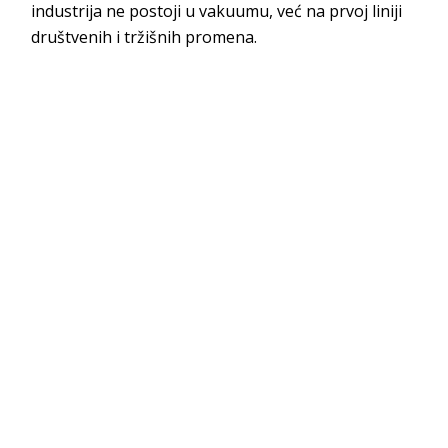
industrija ne postoji u vakuumu, već na prvoj liniji
društvenih i tržišnih promena.