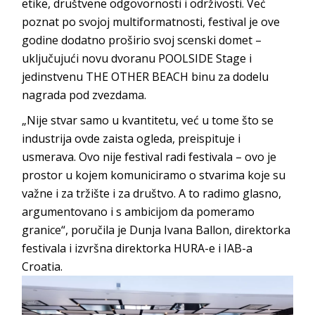
etike, društvene odgovornosti i održivosti. Već
poznat po svojoj multiformatnosti, festival je ove
godine dodatno proširio svoj scenski domet –
uključujući novu dvoranu POOLSIDE Stage i
jedinstvenu THE OTHER BEACH binu za dodelu
nagrada pod zvezdama.
„Nije stvar samo u kvantitetu, već u tome što se
industrija ovde zaista ogleda, preispituje i
usmerava. Ovo nije festival radi festivala – ovo je
prostor u kojem komuniciramo o stvarima koje su
važne i za tržište i za društvo. A to radimo glasno,
argumentovano i s ambicijom da pomeramo
granice“, poručila je Dunja Ivana Ballon, direktorka
festivala i izvršna direktorka HURA-e i IAB-a
Croatia.