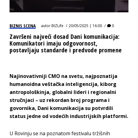
BIZNIS SCENA
autor
BIZLife
20/05/2025 | 16:00
0
Završeni najveći dosad Dani komunikacija:
Komunikatori imaju odgovornost,
postavljaju standarde i predvode promene
Najinovativniji CMO na svetu, najpoznatija
humanoidna veštačka inteligencija, kiborg
antropološkinja, globalni lideri i regionalni
stručnjaci – uz rekordan broj programa i
govornika, Dani komunikacija su potvrdili
status jedne od vodećih industrijskih platformi.
U Rovinju se na poznatom festivalu tržišnih