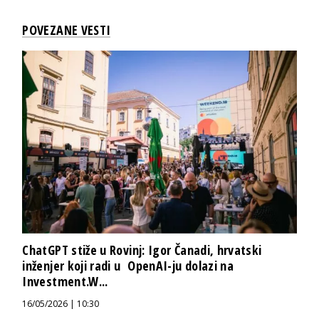
POVEZANE VESTI
ChatGPT stiže u Rovinj: Igor Čanadi, hrvatski
inženjer koji radi u OpenAI-ju dolazi na
Investment.W...
16/05/2026 | 10:30