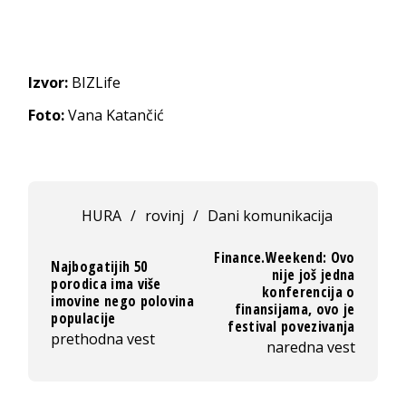
Izvor:
BIZLife
Foto:
Vana Katančić
HURA
/
rovinj
/
Dani komunikacija
Finance.Weekend: Ovo
Najbogatijih 50
nije još jedna
porodica ima više
konferencija o
imovine nego polovina
finansijama, ovo je
populacije
festival povezivanja
prethodna vest
naredna vest