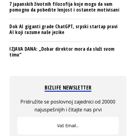
7 japanskih životnih filozofija koje mogu da vam
pomognu da pobedite lenjost i ostanete motivisani
Dok AI giganti grade ChatGPT, srpski startap pravi
AI koji razume naše jezike
IZJAVA DANA: „Dobar direktor mora da služi svom
timu“
BIZLIFE NEWSLETTER
Pridružite se poslovnoj zajednici od 20000
najuspešnijih i čitajte nas prvi