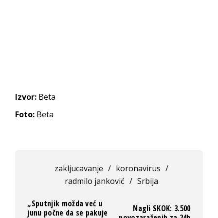
Izvor:
Beta
Foto:
Beta
zakljucavanje
/
koronavirus
/
radmilo janković
/
Srbija
„Sputnjik možda već u
Nagli SKOK: 3.500
junu počne da se pakuje
novozaraženih za 24h