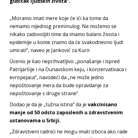
gubitak ljudskih života“.
„Moramo imati mere koje će ići ka tome da
nemamo nijednog preminulog. Ne možemo se
nikako zadovoljiti time da imamo balans života i
epidemije u kome znamo da će svakodnevno ljudi
umirati“, naveo je Janković za Kurir.
Ocenio je kao neprihvatljivo „ponašanje i ispred
Patrijaršije i na Dunavskom keju, i konzervativaca i
evropejaca“, navodeći da „ne može jedno
nepoštovanje mera da bude opravdanje za
nepoštovanje s druge strane“.
Dodao je da je „tužna istina“ da je
vakcinisano
manje od 50 odsto zaposlenih u zdravstvenim
ustanovama u Srbiji.
„Zdravstveni radnici ne mogu imati izbora ako rade