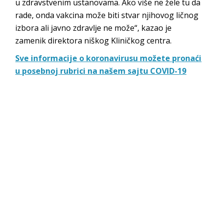
u zdravstvenim ustanovama. Ako više ne žele tu da
rade, onda vakcina može biti stvar njihovog ličnog
izbora ali javno zdravlje ne može“, kazao je
zamenik direktora niškog Kliničkog centra.
Sve informacije o koronavirusu možete pronaći
u posebnoj rubrici na našem sajtu COVID-19