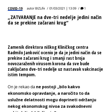
COVID-19
autor
BIZLife
01/03/2021 | 13:09
1
„ZATVARANJE na dve-tri nedelje jedini način
da se prekine začarani krug“
Zamenik direktora niškog Kliničkog centra
Radmilo Janković ocenio je da je jedini način da se
prekine začarani krug i smanji rast broja
novozaraženih virusom korona da sve bude
zaključano dve-tri nedelje uz nastavak vakcinacije
istim tempom.
On je rekao da
ne postoji „bilo kakvo
ekonomsko opravdanje, a naročito to da
uslužne delatnosti mogu doprineti održanju
nekog ekonomskog nivoa za svakodnevni