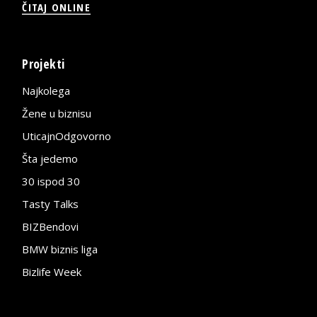
ČITAJ ONLINE
Projekti
Najkolega
Žene u biznisu
UticajnOdgovorno
Šta jedemo
30 ispod 30
Tasty Talks
BIZBendovi
BMW biznis liga
Bizlife Week