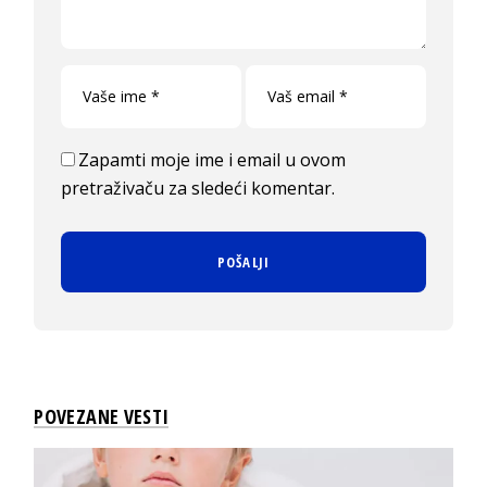
Zapamti moje ime i email u ovom
pretraživaču za sledeći komentar.
POVEZANE VESTI