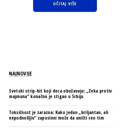
UČITAJ VIŠE
NAJNOVIJE
Svetski strip-hit koji deca obožavaju: „Zeka protiv
majmuna“ konačno je stigao u Srbiju
Toksičnost je zarazna: Kako jedan „briljantan, ali
nepodnošljiv“ zaposleni može da uništi ceo tim