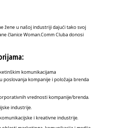
 žene u našoj industriji dajući tako svoj
strane članice Woman.Comm Cluba donosi
orijama:
rketinškim komunikacijama
poslovanja kompanije i položaja brenda
orporativnih vrednosti kompanije/brenda.
jske industrije.
omunikacijske i kreativne industrije.