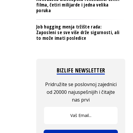
filma, četiri milijarde i jedna velika
poruka
Job hugging menja tržište rada:
Zaposleni se sve više drže sigurnosti, ali
to može imati posledice
BIZLIFE NEWSLETTER
Pridružite se poslovnoj zajednici
od 20000 najuspešnijih i čitajte
nas prvi