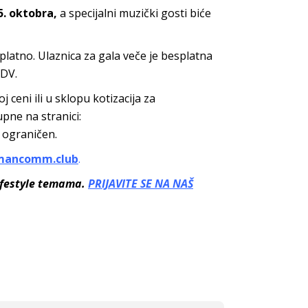
5. oktobra,
a specijalni muzički gosti biće
atno. Ulaznica za gala veče je besplatna
PDV.
ceni ili u sklopu kotizacija za
ne na stranici:
e ograničen.
mancomm.club
.
ifestyle temama.
PRIJAVITE SE NA NAŠ