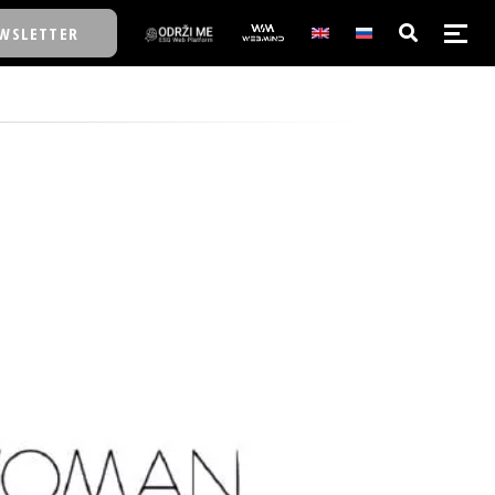
WSLETTER
E/SCHOOL
E/SCHOOL
A
A