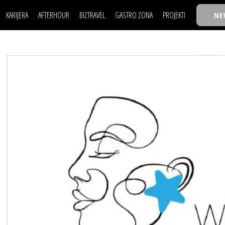
KARIJERA
AFTERHOUR
BIZTRAVEL
GASTRO ZONA
PROJEKTI
NE
POSAO
FILM I SCENA
NAJKOLEGA
LJUDI (HR)
KNJIGE
TASTY TALKS
POSAO
FILM I SCENA
NAJKOLEGA
JE
MOJ UGAO
AUTO SVET
30 ISPOD 30
LJUDI (HR)
KNJIGE
TASTY TALKS
USAVRŠAVANJE
STIL
BACK TO OFFIC
JE
MOJ UGAO
AUTO SVET
30 ISPOD 30
KNOW-HOW
WELLBEING
BIZBENDOVI
USAVRŠAVANJE
STIL
BACK TO OFFIC
BIZKOLEGIJUM
KNOW-HOW
WELLBEING
BIZBENDOVI
BMW BIZNIS LIG
BIZKOLEGIJUM
BIZLIFE WEEK
BMW BIZNIS LIG
IZJAVA GODINE
BIZLIFE WEEK
IZJAVA GODINE