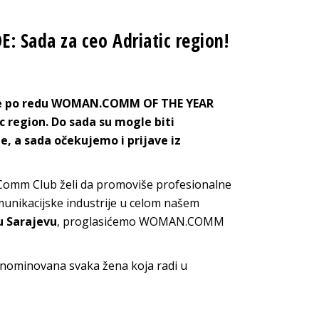
 Sada za ceo Adriatic region!
eće po redu WOMAN.COMM OF THE YEAR
c region. Do sada su mogle biti
, a sada očekujemo i prijave iz
omm Club želi da promoviše profesionalne
omunikacijske industrije u celom našem
 u Sarajevu
, proglasićemo WOMAN.COMM
ominovana svaka žena koja radi u