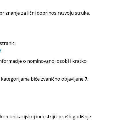
iznanje za lični doprinos razvoju struke.
tranici:
/
.
 informacije o nominovanoj osobi i kratko
im kategorijama biće zvanično objavljene
7.
komunikacijskoj industriji i prošlogodišnje