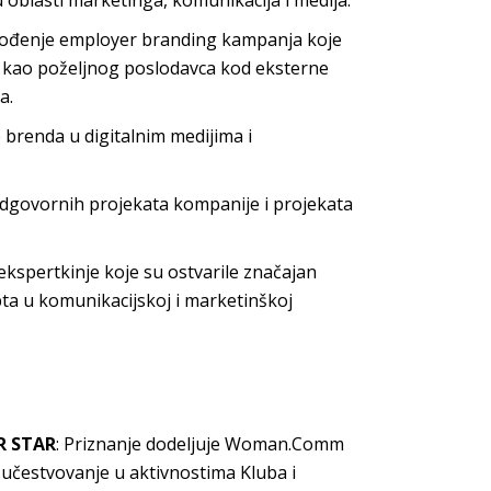
u oblasti marketinga, komunikacija i medija.
vođenje employer branding kampanja koje
ije kao poželjnog poslodavca kod eksterne
a.
e brenda u digitalnim medijima i
dgovornih projekata kompanije i projekata
 ekspertkinje koje su ostvarile značajan
pta u komunikacijskoj i marketinškoj
R STAR
: Priznanje dodeljuje Woman.Comm
 učestvovanje u aktivnostima Kluba i