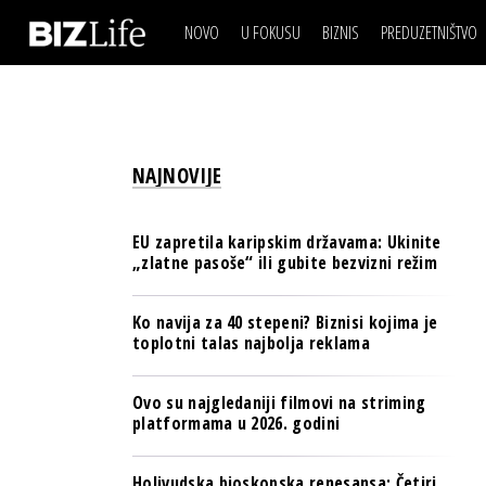
NOVO
U FOKUSU
BIZNIS
PREDUZETNIŠTVO
IZJAVA DANA
BIZNIS SCENA
VIDEO
REAL ESTATE
IZJAVA DANA
BIZNIS SCENA
BREND I KOMUNIKACI
VIDEO
REAL ESTATE
ESG & ENERGY
NAJNOVIJE
BREND I KOMUNIKACI
BANKE
ESG & ENERGY
OSIGURANJE
EU zapretila karipskim državama: Ukinite
BANKE
„zlatne pasoše“ ili gubite bezvizni režim
TECH I AI
OSIGURANJE
BIZNIS & SPORT
Ko navija za 40 stepeni? Biznisi kojima je
TECH I AI
toplotni talas najbolja reklama
PULS REGIONA
BIZNIS & SPORT
NOVO NA RAFU
Ovo su najgledaniji filmovi na striming
PULS REGIONA
platformama u 2026. godini
NOVO NA RAFU
Holivudska bioskopska renesansa: Četiri