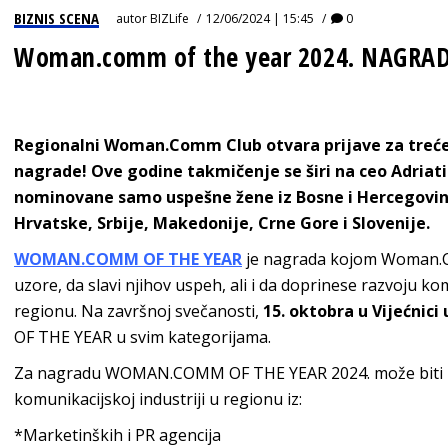
BIZNIS SCENA
autor
BIZLife
12/06/2024 | 15:45
0
Woman.comm of the year 2024. NAGRADE:
Regionalni Woman.Comm Club otvara prijave za tr
nagrade! Ove godine takmičenje se širi na ceo Adriati
nominovane samo uspešne žene iz Bosne i Hercegovine
Hrvatske, Srbije, Makedonije, Crne Gore i Slovenije.
WOMAN.COMM OF THE YEAR
je nagrada kojom Woman.C
uzore, da slavi njihov uspeh, ali i da doprinese razvoju k
regionu. Na završnoj svečanosti,
15. oktobra u Vijećnici
OF THE YEAR u svim kategorijama.
Za nagradu WOMAN.COMM OF THE YEAR 2024. može biti n
komunikacijskoj industriji u regionu iz:
*Marketinških i PR agencija