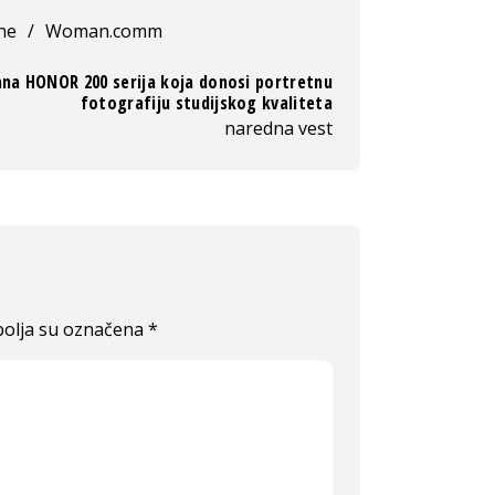
ne
/
Woman.comm
ana HONOR 200 serija koja donosi portretnu
fotografiju studijskog kvaliteta
naredna vest
olja su označena
*