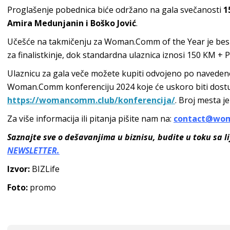
Proglašenje pobednica biće održano na gala svečanosti
1
Amira Medunjanin i Boško Jović
.
Učešće na takmičenju za Woman.Comm of the Year je bespl
za finalistkinje, dok standardna ulaznica iznosi 150 KM + 
Ulaznicu za gala veče možete kupiti odvojeno po navedenoj 
Woman.Comm konferenciju 2024 koje će uskoro biti dostup
https://womancomm.club/konferencija/
. Broj mesta j
Za više informacija ili pitanja pišite nam na:
contact@wo
Saznajte sve o dešavanjima u biznisu, budite u toku sa l
NEWSLETTER.
Izvor:
BIZLife
Foto:
promo