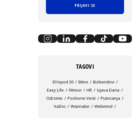
PRIJAVI SE
TAGOVI
30 Ispod 30
Bitno
Bizbendovi
Easy Life
Filmovi
HR
Izjava Dana
Odrzime
Poslovne Vesti
Putovanja
Važno
Wannabe
Webmind