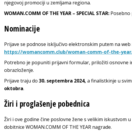
njegovoj promociji u zemljama regiona.
WOMAN.COMM OF THE YEAR – SPECIAL STAR:
Posebno pr
Nominacije
Prijave se podnose isključivo elektronskim putem na web s
https://womancomm.club/woman-comm-of-the-year
Potrebno je popuniti prijavni formular, priložiti osnovne
obrazloženje.
Prijave traju do
30. septembra 2024,
a finalistkinje u sv
oktobra
.
Žiri i proglašenje pobednica
Žiri i ove godine čine poslovne žene s velikim iskustvom u 
dobitnice WOMAN.COMM OF THE YEAR nagrade.