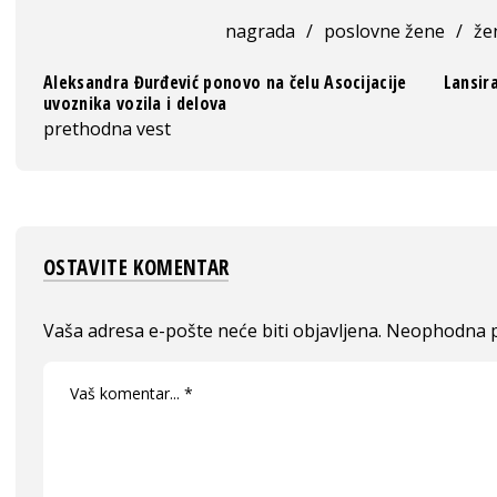
nagrada
/
poslovne žene
/
že
Aleksandra Đurđević ponovo na čelu Asocijacije
Lansir
uvoznika vozila i delova
prethodna vest
OSTAVITE KOMENTAR
Vaša adresa e-pošte neće biti objavljena.
Neophodna p